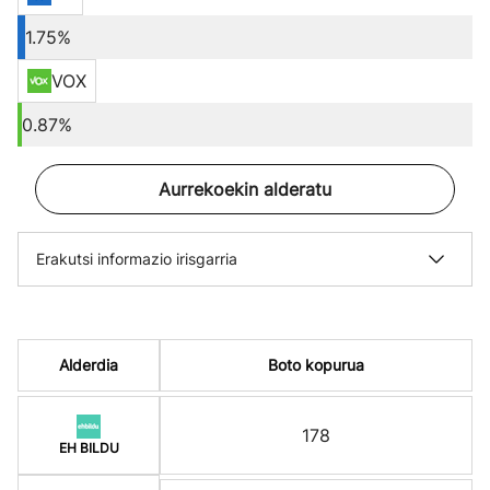
1.75%
VOX
0.87%
Aurrekoekin alderatu
Erakutsi informazio irisgarria
Alderdia
Boto kopurua
178
EH BILDU