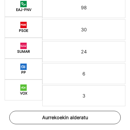
98
EAJ-PNV
30
PSOE
24
SUMAR
PP
6
VOX
3
Aurrekoekin alderatu