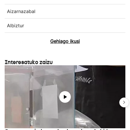
Aizarnazabal
Albiztur
Gehiago ikusi
Interesatuko zaizu