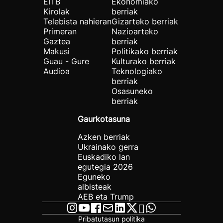
EITB
Ekonomiako
Kirolak
berriak
Telebista nahieran
Gizarteko berriak
Primeran
Nazioarteko
Gaztea
berriak
Makusi
Politikako berriak
Guau - Gure
Kulturako berriak
Audioa
Teknologiako
berriak
Osasuneko
berriak
Gaurkotasuna
Azken berriak
Ukrainako gerra
Euskadiko lan
egutegia 2026
Eguneko
albisteak
AEB eta Trump
Pribatutasun politika