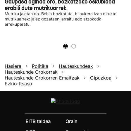
Gaupasa eginda ere, bozkatzeko eskubidea
erabili dute mutrikuarrek
Mutriku jaietan da. Behin bozkatuta, bi aukera izan dituzte
mutrikuarrek: jaiez gozatzen jarraitu edo atzokotik
errekuperatu.
Hasiera
Politika
Hauteskundeak
Hauteskunde Orokorrak
Hauteskunde Orokorren Emaitzak
Gipuzkoa
Ezkio-Itsaso
EITB taldea
Orain