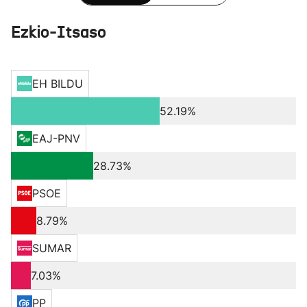
Ezkio-Itsaso
EH BILDU
52.19%
EAJ-PNV
28.73%
PSOE
8.79%
SUMAR
7.03%
PP