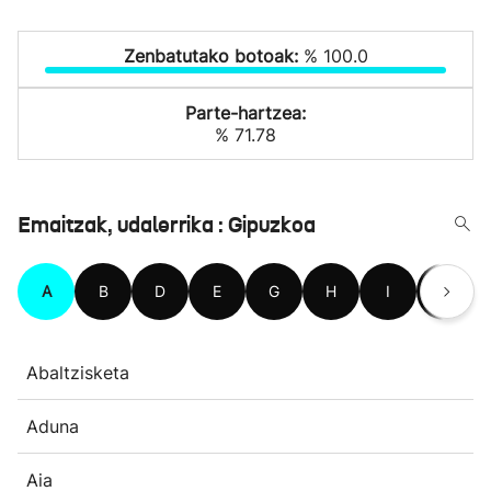
Zenbatutako botoak:
% 100.0
Parte-hartzea:
% 71.78
Emaitzak, udalerrika : Gipuzkoa
A
B
D
E
G
H
I
L
Abaltzisketa
Aduna
Aia