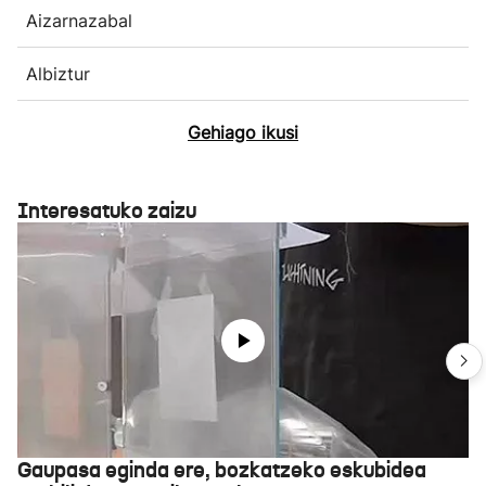
Aizarnazabal
Albiztur
Gehiago ikusi
Interesatuko zaizu
Gaupasa eginda ere, bozkatzeko eskubidea