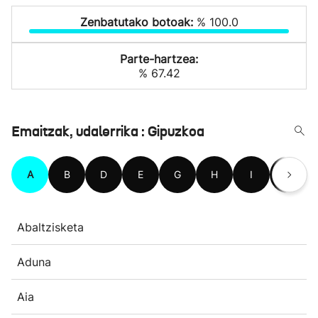
Zenbatutako botoak:
% 100.0
Parte-hartzea:
% 67.42
Emaitzak, udalerrika : Gipuzkoa
A
B
D
E
G
H
I
L
Abaltzisketa
Aduna
Aia