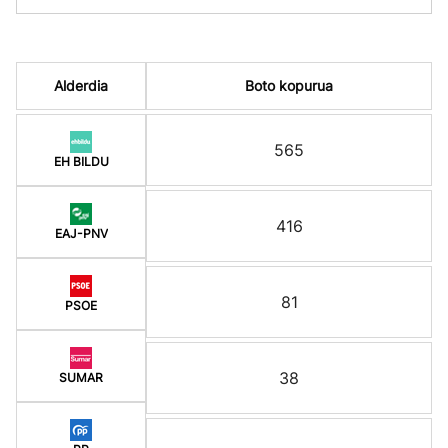
Alderdia
Boto kopurua
565
EH BILDU
416
EAJ-PNV
81
PSOE
38
SUMAR