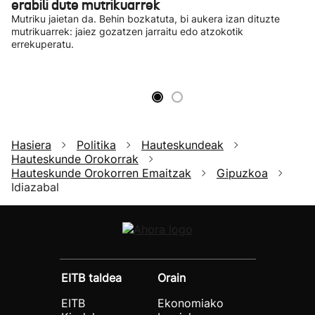
erabili dute mutrikuarrek
Mutriku jaietan da. Behin bozkatuta, bi aukera izan dituzte
mutrikuarrek: jaiez gozatzen jarraitu edo atzokotik
errekuperatu.
Hasiera
Politika
Hauteskundeak
Hauteskunde Orokorrak
Hauteskunde Orokorren Emaitzak
Gipuzkoa
Idiazabal
EITB taldea
Orain
EITB
Ekonomiako