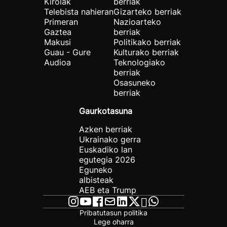
Kirolak
berriak
Telebista nahieran
Gizarteko berriak
Primeran
Nazioarteko
Gaztea
berriak
Makusi
Politikako berriak
Guau - Gure
Kulturako berriak
Audioa
Teknologiako
berriak
Osasuneko
berriak
Gaurkotasuna
Azken berriak
Ukrainako gerra
Euskadiko lan
egutegia 2026
Eguneko
albisteak
AEB eta Trump
Pribatutasun politika
Lege oharra