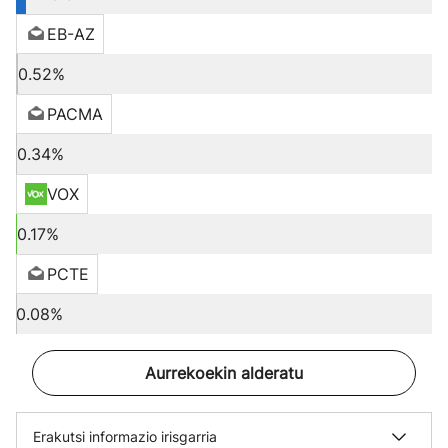
EB-AZ
0.52%
PACMA
0.34%
VOX
0.17%
PCTE
0.08%
Aurrekoekin alderatu
Erakutsi informazio irisgarria