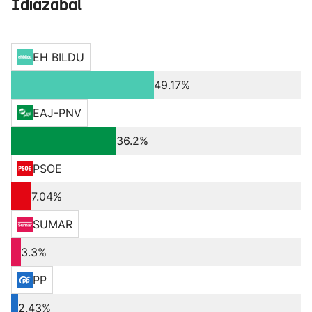
Idiazabal
EH BILDU
49.17%
EAJ-PNV
36.2%
PSOE
7.04%
SUMAR
3.3%
PP
2.43%