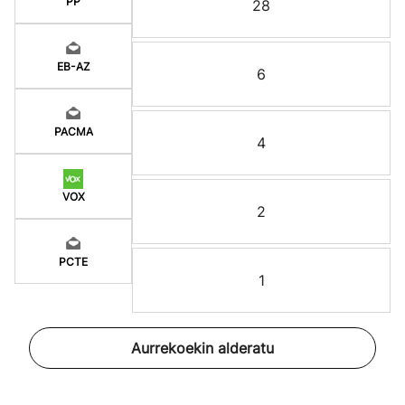
PP
28
EB-AZ
6
PACMA
4
VOX
2
PCTE
1
Aurrekoekin alderatu