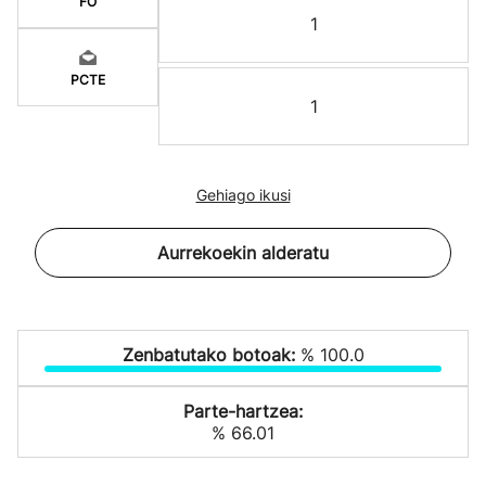
FO
1
PCTE
1
Gehiago ikusi
Aurrekoekin alderatu
Zenbatutako botoak:
% 100.0
Parte-hartzea:
% 66.01