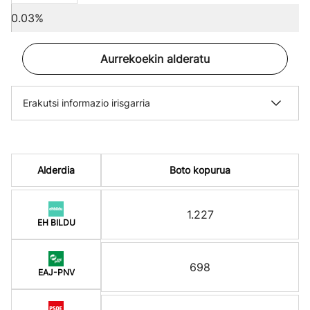
0.03%
Aurrekoekin alderatu
Erakutsi informazio irisgarria
Alderdia
Boto kopurua
1.227
EH BILDU
698
EAJ-PNV