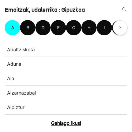
Emaitzak, udalerrika : Gipuzkoa
A
B
D
E
G
H
I
L
Abaltzisketa
Aduna
Aia
Aizarnazabal
Albiztur
Gehiago ikusi