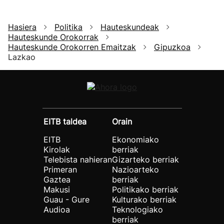
Hasiera
Politika
Hauteskundeak
Hauteskunde Orokorrak
Hauteskunde Orokorren Emaitzak
Gipuzkoa
Lazkao
EITB taldea
Orain
EITB
Ekonomiako
Kirolak
berriak
Telebista nahieran
Gizarteko berriak
Primeran
Nazioarteko
Gaztea
berriak
Makusi
Politikako berriak
Guau - Gure
Kulturako berriak
Audioa
Teknologiako
berriak