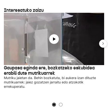
Interesatuko zaizu
Gaupasa eginda ere, bozkatzeko eskubidea
erabili dute mutrikuarrek
Mutriku jaietan da. Behin bozkatuta, bi aukera izan dituzte
mutrikuarrek: jaiez gozatzen jarraitu edo atzokotik
errekuperatu.