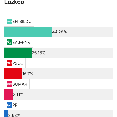
Lazkao
EH BILDU
44.28%
EAJ-PNV
25.18%
PSOE
16.7%
SUMAR
8.11%
PP
3.68%