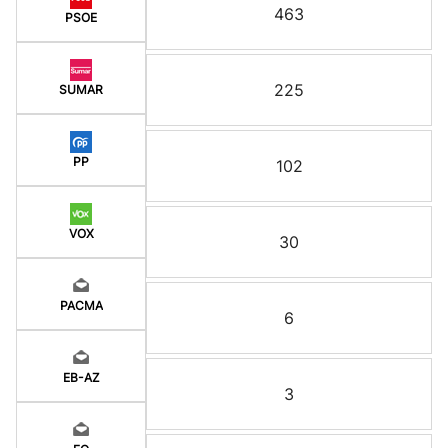
463
PSOE
225
SUMAR
PP
102
VOX
30
PACMA
6
EB-AZ
3