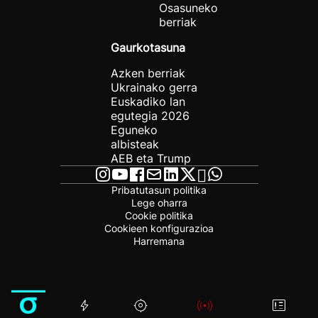
Osasuneko
berriak
Gaurkotasuna
Azken berriak
Ukrainako gerra
Euskadiko lan
egutegia 2026
Eguneko
albisteak
AEB eta Trump
Pribatutasun politika
Lege oharra
Cookie politika
Cookieen konfigurazioa
Harremana