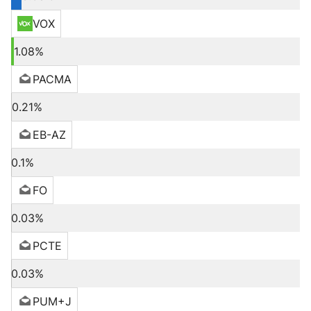
VOX
1.08%
PACMA
0.21%
EB-AZ
0.1%
FO
0.03%
PCTE
0.03%
PUM+J