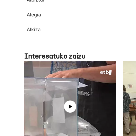
Alegia
Alkiza
Interesatuko zaizu