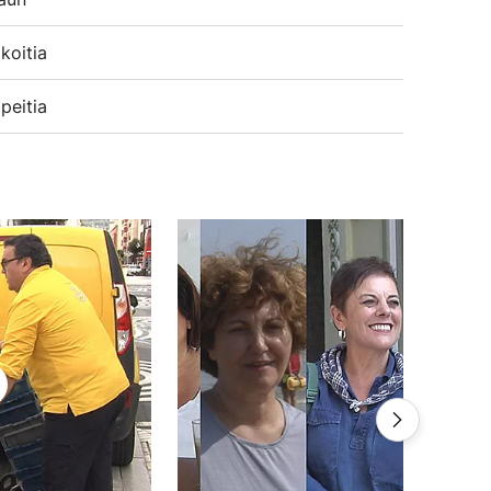
koitia
peitia