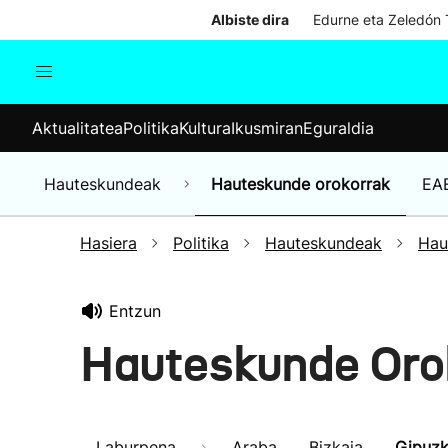
Albiste dira
Edurne eta Zeledón T
Aktualitatea
Politika
Kul
Aktualitatea
Politika
Kultura
Ikusmiran
Eguraldia
Gizartea
Hauteskundeak
Ekonomia
Hauteskundeak
Hauteskunde orokorrak
EA
Munduko albisteak
Hasiera
Politika
Hauteskundeak
Hau
Entzun
Hauteskunde Oro
Laburpena
Araba
Bizkaia
Gipuz