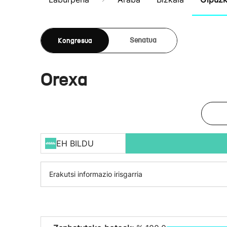
Kongresua
Senatua
Orexa
EH BILDU
Erakutsi informazio irisgarria