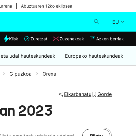
|
urrena
Abuztuaren 12ko eklipsea
EU
dia
Klisk
Zuretzat
Zuzenekoak
Azken berriak
Klisk
 eta udal hauteskundeak
Europako hauteskundeak
Zuzenekoak
Gipuzkoa
Orexa
Zuretzat
Elkarbanatu
Gorde
Azken berriak
xan 2023