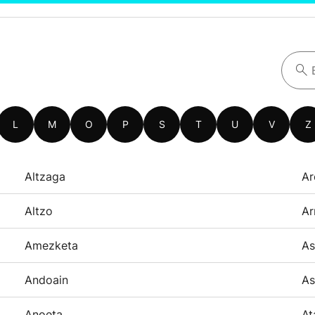
L
M
O
P
S
T
U
V
Z
Altzaga
Ar
Altzo
Ar
Amezketa
As
Andoain
As
Anoeta
At