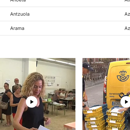
Antzuola
Az
Arama
Az