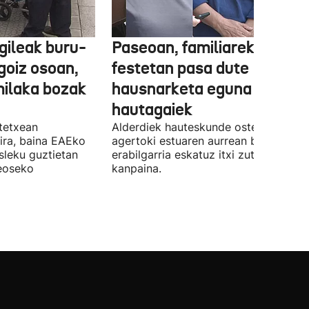
gileak buru-
Paseoan, familiarekin edo
a goiz osoan,
festetan pasa dute
milaka bozak
hausnarketa eguna
hautagaiek
stetxean
Alderdiek hauteskunde osteko balizk
ira, baina EAEko
agertoki estuaren aurrean boto
sleku guztietan
erabilgarria eskatuz itxi zuten atzo
reoseko
kanpaina.