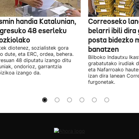
smin handia Katalunian,
Correoseko lan
gresuko 48 eserleku
belarri ibili dir
ozkiolako
posta bidezko 
tek diotenez, sozialistek gora
banatzen
o dute, eta ERC, ordea, behera.
Bilboko Indautxu Ika
esuan 48 diputatu izango ditu
grabatutako irudiak d
uniak, ondorioz, garrantzia
eta Nafarroako haute
izikoa izango da.
izan dira lanean Cor
furgonetak.