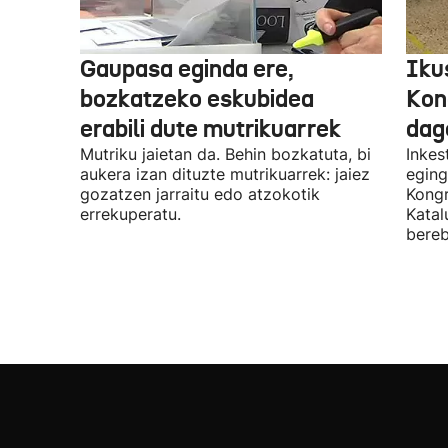
Gaupasa eginda ere,
Iku
bozkatzeko eskubidea
Kon
erabili dute mutrikuarrek
dag
Mutriku jaietan da. Behin bozkatuta, bi
Inkes
aukera izan dituzte mutrikuarrek: jaiez
eging
gozatzen jarraitu edo atzokotik
Kongr
errekuperatu.
Katal
bereb