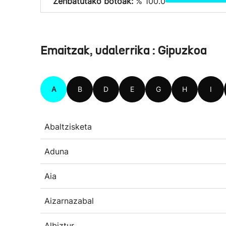
Zenbatutako botoak:
% 100.0
Emaitzak, udalerrika : Gipuzkoa
A
B
D
E
G
H
I
Abaltzisketa
Aduna
Aia
Aizarnazabal
Albiztur