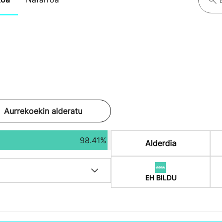
Aurrekoekin alderatu
98.41%
Alderdia
EH BILDU