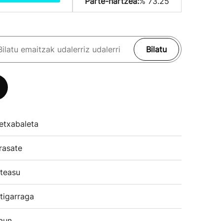
Parte-hartzea:
% 73.25
Bilatu
etxabaleta
rasate
teasu
tigarraga
aun