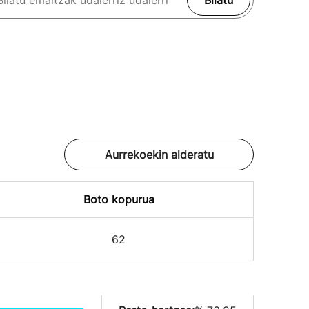
Bilatu
Aurrekoekin alderatu
Boto kopurua
62