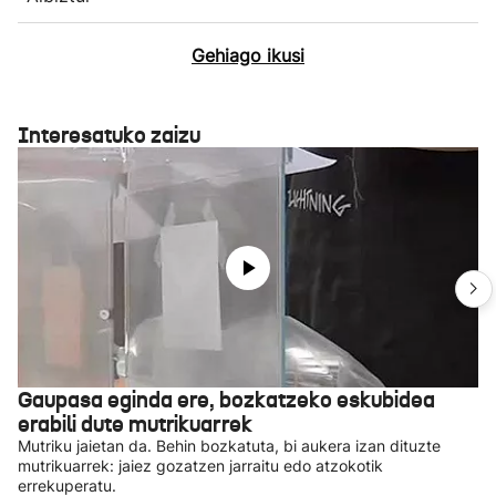
Gehiago ikusi
Interesatuko zaizu
Gaupasa eginda ere, bozkatzeko eskubidea
erabili dute mutrikuarrek
Mutriku jaietan da. Behin bozkatuta, bi aukera izan dituzte
mutrikuarrek: jaiez gozatzen jarraitu edo atzokotik
errekuperatu.