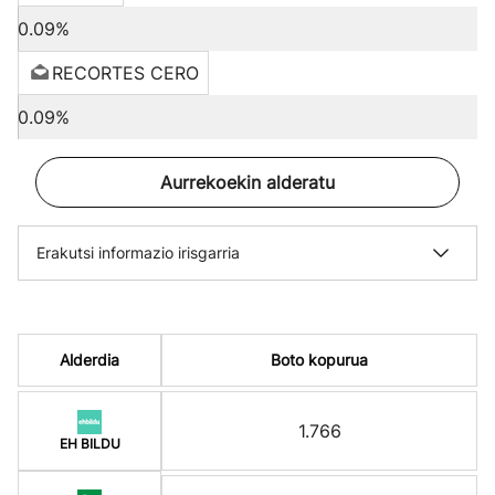
0.09%
RECORTES CERO
0.09%
Aurrekoekin alderatu
Erakutsi informazio irisgarria
Alderdia
Boto kopurua
1.766
EH BILDU