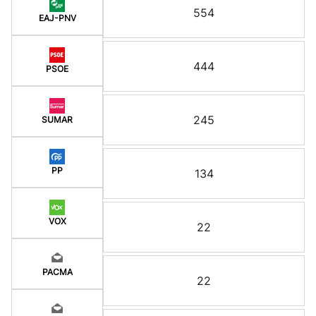
554
EAJ-PNV
444
PSOE
245
SUMAR
PP
134
VOX
22
PACMA
22