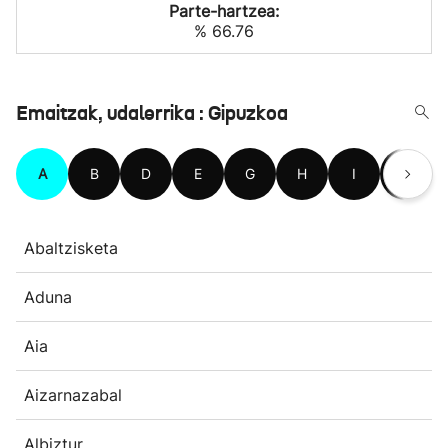
Parte-hartzea:
% 66.76
Emaitzak, udalerrika : Gipuzkoa
A
B
D
E
G
H
I
L
Abaltzisketa
Aduna
Aia
Aizarnazabal
Albiztur