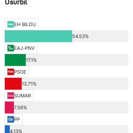
Usurbil
EH BILDU
54.53%
EAJ-PNV
17.1%
PSOE
13.71%
SUMAR
7.56%
PP
4.13%