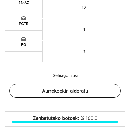
EB-AZ
12
PCTE
9
FO
3
Gehiago ikusi
Aurrekoekin alderatu
Zenbatutako botoak:
% 100.0