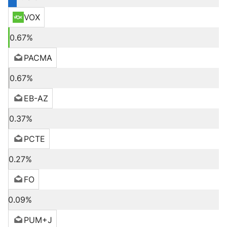
VOX
0.67%
PACMA
0.67%
EB-AZ
0.37%
PCTE
0.27%
FO
0.09%
PUM+J