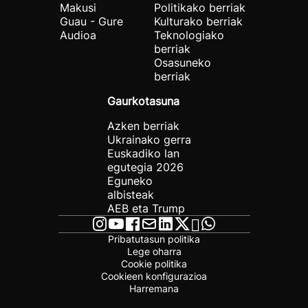
Makusi
Politikako berriak
Guau - Gure
Kulturako berriak
Audioa
Teknologiako
berriak
Osasuneko
berriak
Gaurkotasuna
Azken berriak
Ukrainako gerra
Euskadiko lan
egutegia 2026
Eguneko
albisteak
AEB eta Trump
Pribatutasun politika
Lege oharra
Cookie politika
Cookieen konfigurazioa
Harremana