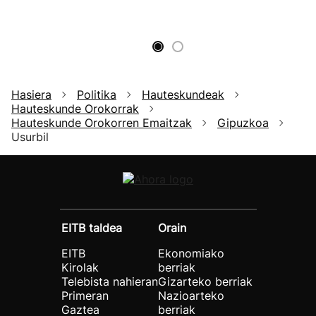
Hasiera
Politika
Hauteskundeak
Hauteskunde Orokorrak
Hauteskunde Orokorren Emaitzak
Gipuzkoa
Usurbil
EITB taldea
Orain
EITB
Ekonomiako
Kirolak
berriak
Telebista nahieran
Gizarteko berriak
Primeran
Nazioarteko
Gaztea
berriak