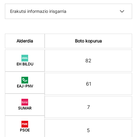
Erakutsi informazio irisgarria
Alderdia
Boto kopurua
82
EH BILDU
61
EAJ-PNV
7
SUMAR
5
PSOE