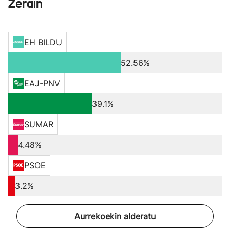
Zerain
EH BILDU
52.56%
EAJ-PNV
39.1%
SUMAR
4.48%
PSOE
3.2%
Aurrekoekin alderatu