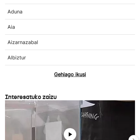
Aduna
Aia
Aizarnazabal
Albiztur
Gehiago ikusi
Interesatuko zaizu