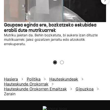
Gaupasa eginda ere, bozkatzeko eskubidea
erabili dute mutrikuarrek
Mutriku jaietan da. Behin bozkatuta, bi aukera izan dituzte
mutrikuarrek: jaiez gozatzen jarraitu edo atzokotik
errekuperatu.
Hasiera
Politika
Hauteskundeak
Hauteskunde Orokorrak
Hauteskunde Orokorren Emaitzak
Gipuzkoa
Zerain