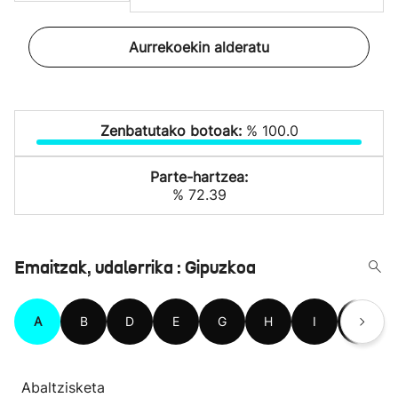
Aurrekoekin alderatu
Zenbatutako botoak:
% 100.0
Parte-hartzea:
% 72.39
Emaitzak, udalerrika : Gipuzkoa
A
B
D
E
G
H
I
L
Abaltzisketa