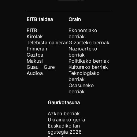
EITB taldea
Orain
EITB
Ekonomiako
Kirolak
berriak
Telebista nahieran
Gizarteko berriak
Primeran
Nazioarteko
Gaztea
berriak
Makusi
Politikako berriak
Guau - Gure
Kulturako berriak
Audioa
Teknologiako
berriak
Osasuneko
berriak
Gaurkotasuna
Azken berriak
Ukrainako gerra
Euskadiko lan
egutegia 2026