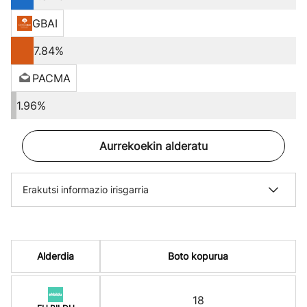
GBAI
7.84%
PACMA
1.96%
Aurrekoekin alderatu
Erakutsi informazio irisgarria
Alderdia
Boto kopurua
18