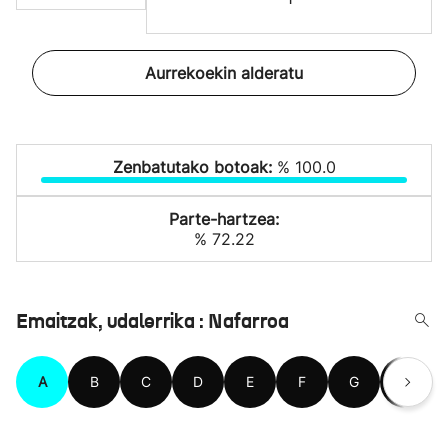
Aurrekoekin alderatu
Zenbatutako botoak:
% 100.0
Parte-hartzea:
% 72.22
Emaitzak, udalerrika : Nafarroa
A
B
C
D
E
F
G
H