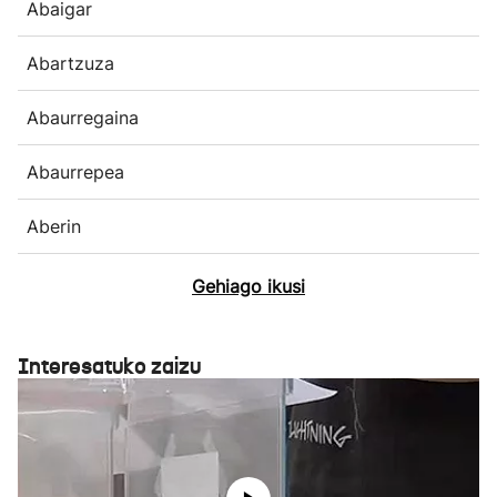
Abaigar
Abartzuza
Abaurregaina
Abaurrepea
Aberin
Gehiago ikusi
Interesatuko zaizu