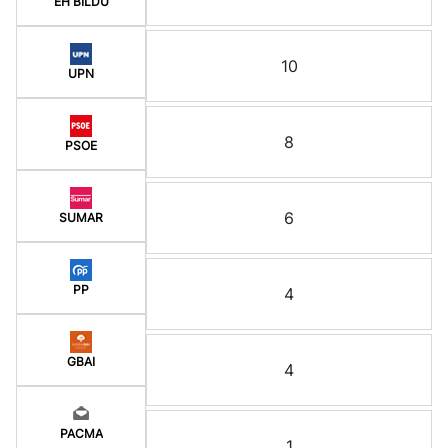
EH BILDU
10
UPN
8
PSOE
6
SUMAR
PP
4
GBAI
4
PACMA
1