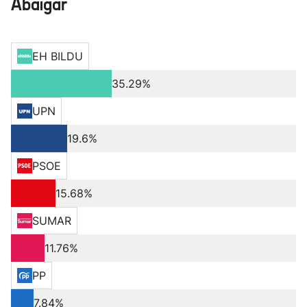
Abaigar
EH BILDU
35.29%
UPN
19.6%
PSOE
15.68%
SUMAR
11.76%
PP
7.84%