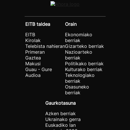
EITB taldea
Orain
EITB
Ekonomiako
Kirolak
berriak
Telebista nahieran
Gizarteko berriak
Primeran
Nazioarteko
Gaztea
berriak
Makusi
Politikako berriak
Guau - Gure
Kulturako berriak
Audioa
Teknologiako
berriak
Osasuneko
berriak
Gaurkotasuna
Azken berriak
Ukrainako gerra
Euskadiko lan