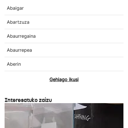
Abaigar
Abartzuza
Abaurregaina
Abaurrepea
Aberin
Gehiago ikusi
Interesatuko zaizu