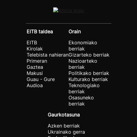
EITB taldea
Orain
EITB
Ekonomiako
Kirolak
berriak
Telebista nahieran
Gizarteko berriak
Primeran
Nazioarteko
Gaztea
berriak
Makusi
Politikako berriak
Guau - Gure
Kulturako berriak
Audioa
Teknologiako
berriak
Osasuneko
berriak
Gaurkotasuna
Azken berriak
Ukrainako gerra