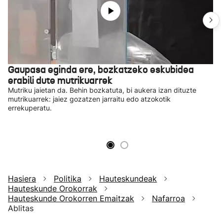
Gaupasa eginda ere, bozkatzeko eskubidea
erabili dute mutrikuarrek
Mutriku jaietan da. Behin bozkatuta, bi aukera izan dituzte
mutrikuarrek: jaiez gozatzen jarraitu edo atzokotik
errekuperatu.
Hasiera
Politika
Hauteskundeak
Hauteskunde Orokorrak
Hauteskunde Orokorren Emaitzak
Nafarroa
Ablitas