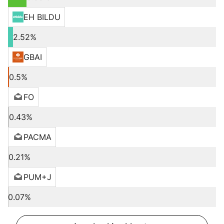
EH BILDU
2.52%
GBAI
0.5%
FO
0.43%
PACMA
0.21%
PUM+J
0.07%