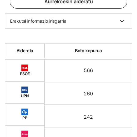
Aurrekoekin alderatu
Erakutsi informazio irisgarria
Alderdia
Boto kopurua
566
PSOE
260
UPN
242
PP