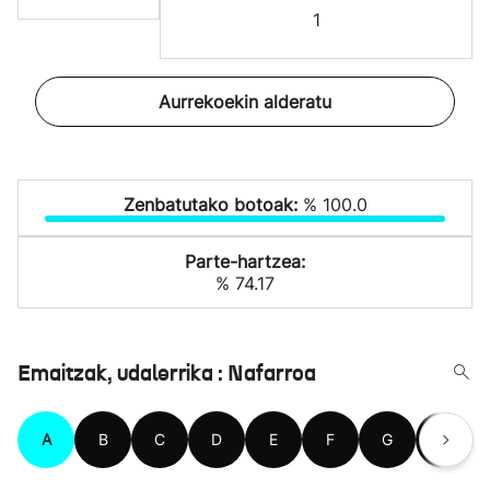
1
Aurrekoekin alderatu
Zenbatutako botoak:
% 100.0
Parte-hartzea:
% 74.17
Emaitzak, udalerrika : Nafarroa
A
B
C
D
E
F
G
H