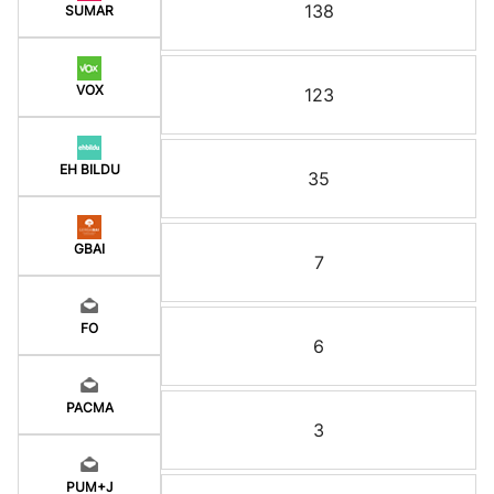
138
SUMAR
VOX
123
EH BILDU
35
GBAI
7
FO
6
PACMA
3
PUM+J