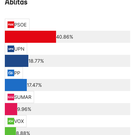
Ablitas
PSOE
40.86%
UPN
18.77%
PP
17.47%
SUMAR
9.96%
VOX
8.88%