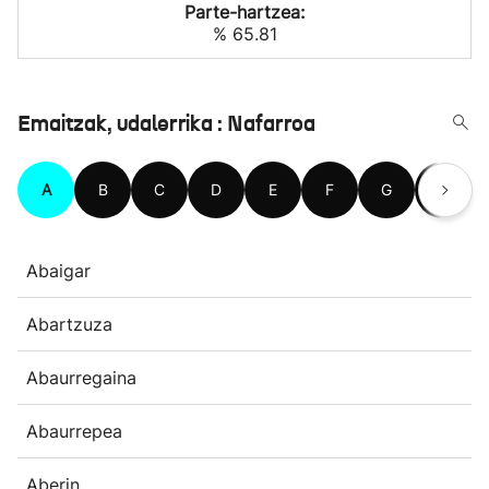
Parte-hartzea:
% 65.81
Emaitzak, udalerrika : Nafarroa
A
B
C
D
E
F
G
H
Abaigar
Abartzuza
Abaurregaina
Abaurrepea
Aberin