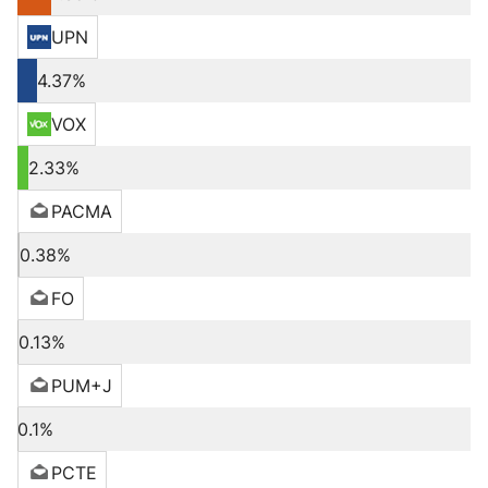
UPN
4.37%
VOX
2.33%
PACMA
0.38%
FO
0.13%
PUM+J
0.1%
PCTE