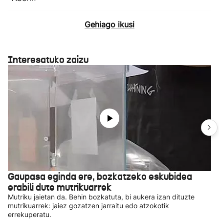
Gehiago ikusi
Interesatuko zaizu
Gaupasa eginda ere, bozkatzeko eskubidea
erabili dute mutrikuarrek
Mutriku jaietan da. Behin bozkatuta, bi aukera izan dituzte
mutrikuarrek: jaiez gozatzen jarraitu edo atzokotik
errekuperatu.