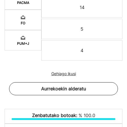
PACMA
14
FO
5
PUM+J
4
Gehiago ikusi
Aurrekoekin alderatu
Zenbatutako botoak:
% 100.0