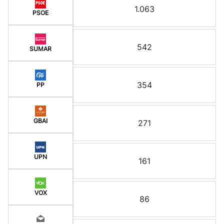
1.063
PSOE
542
SUMAR
354
PP
GBAI
271
UPN
161
VOX
86