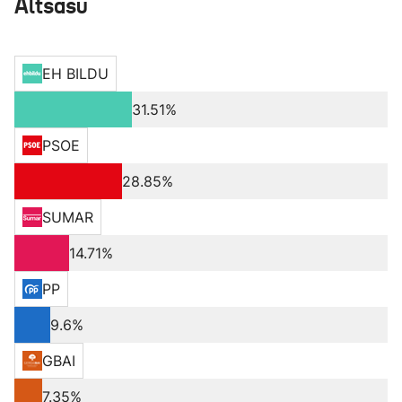
Altsasu
EH BILDU
31.51%
PSOE
28.85%
SUMAR
14.71%
PP
9.6%
GBAI
7.35%