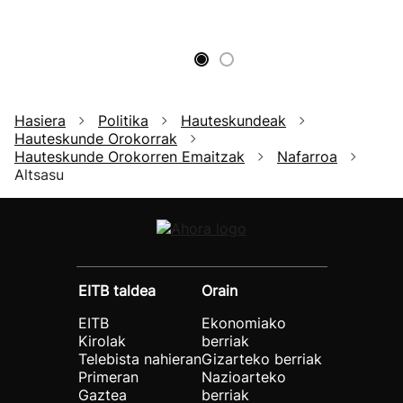
Hasiera
Politika
Hauteskundeak
Hauteskunde Orokorrak
Hauteskunde Orokorren Emaitzak
Nafarroa
Altsasu
EITB taldea
Orain
EITB
Ekonomiako
Kirolak
berriak
Telebista nahieran
Gizarteko berriak
Primeran
Nazioarteko
Gaztea
berriak