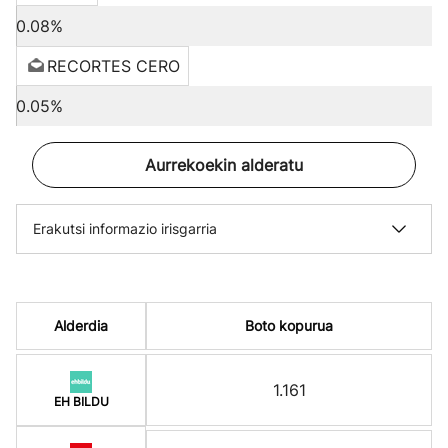
0.08%
RECORTES CERO
0.05%
Aurrekoekin alderatu
Erakutsi informazio irisgarria
Alderdia
Boto kopurua
1.161
EH BILDU