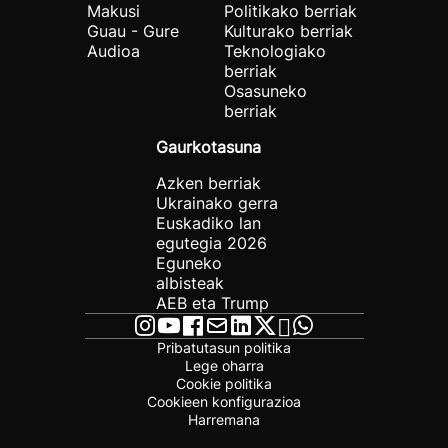
Makusi
Politikako berriak
Guau - Gure
Kulturako berriak
Audioa
Teknologiako
berriak
Osasuneko
berriak
Gaurkotasuna
Azken berriak
Ukrainako gerra
Euskadiko lan
egutegia 2026
Eguneko
albisteak
AEB eta Trump
Pribatutasun politika
Lege oharra
Cookie politika
Cookieen konfigurazioa
Harremana