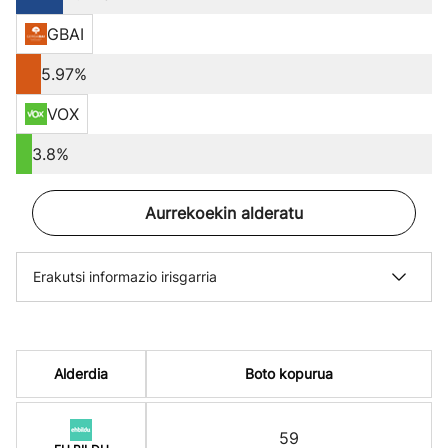
GBAI
5.97%
VOX
3.8%
Aurrekoekin alderatu
Erakutsi informazio irisgarria
Alderdia
Boto kopurua
59