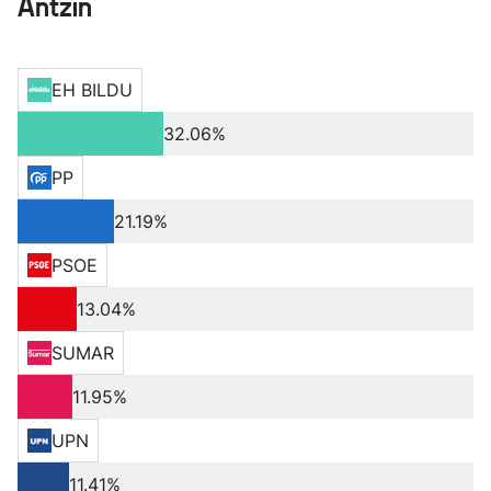
Antzin
EH BILDU
32.06%
PP
21.19%
PSOE
13.04%
SUMAR
11.95%
UPN
11.41%