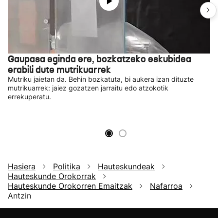
Gaupasa eginda ere, bozkatzeko eskubidea
erabili dute mutrikuarrek
Mutriku jaietan da. Behin bozkatuta, bi aukera izan dituzte
mutrikuarrek: jaiez gozatzen jarraitu edo atzokotik
errekuperatu.
Hasiera
Politika
Hauteskundeak
Hauteskunde Orokorrak
Hauteskunde Orokorren Emaitzak
Nafarroa
Antzin