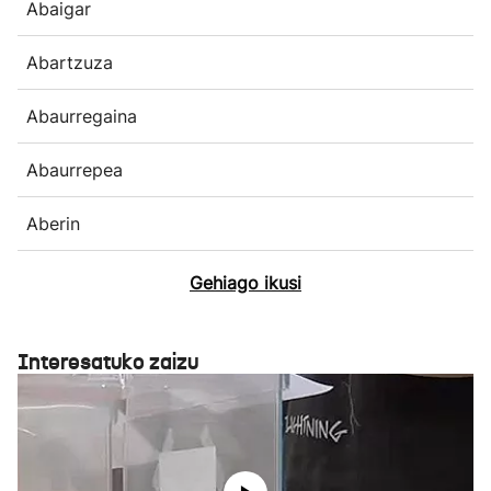
Abaigar
Abartzuza
Abaurregaina
Abaurrepea
Aberin
Gehiago ikusi
Interesatuko zaizu