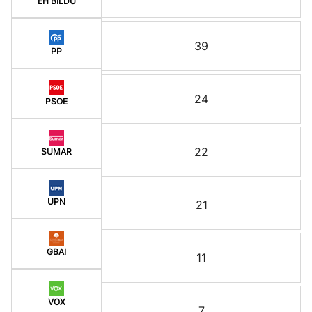
EH BILDU
39
PP
24
PSOE
22
SUMAR
UPN
21
GBAI
11
VOX
7