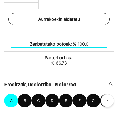
Aurrekoekin alderatu
Zenbatutako botoak:
% 100.0
Parte-hartzea:
% 66.78
Emaitzak, udalerrika : Nafarroa
A
B
C
D
E
F
G
H