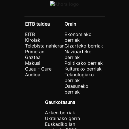
EITB taldea
Orain
EITB
Ekonomiako
Kirolak
berriak
Telebista nahieran
Gizarteko berriak
Primeran
Nazioarteko
Gaztea
berriak
Makusi
Politikako berriak
Guau - Gure
Kulturako berriak
Audioa
Teknologiako
berriak
Osasuneko
berriak
Gaurkotasuna
Azken berriak
Ukrainako gerra
Euskadiko lan