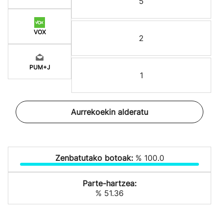
5
VOX
2
PUM+J
1
Aurrekoekin alderatu
Zenbatutako botoak:
% 100.0
Parte-hartzea:
% 51.36