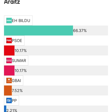
Araitz
EH BILDU
66.37%
PSOE
10.17%
SUMAR
10.17%
GBAI
7.52%
PP
2.21%