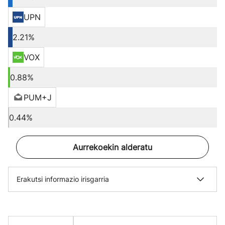
UPN
2.21%
VOX
0.88%
PUM+J
0.44%
Aurrekoekin alderatu
Erakutsi informazio irisgarria