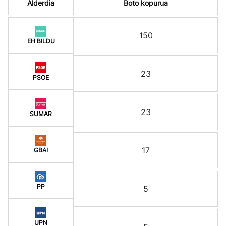
Alderdia
Boto kopurua
150
EH BILDU
23
PSOE
23
SUMAR
17
GBAI
PP
5
UPN