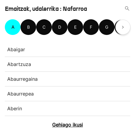
Emaitzak, udalerrika : Nafarroa
A
B
C
D
E
F
G
H
Abaigar
Abartzuza
Abaurregaina
Abaurrepea
Aberin
Gehiago ikusi