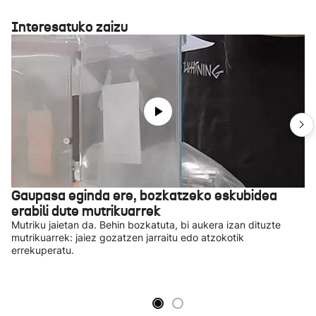
Interesatuko zaizu
Gaupasa eginda ere, bozkatzeko eskubidea
erabili dute mutrikuarrek
Mutriku jaietan da. Behin bozkatuta, bi aukera izan dituzte
mutrikuarrek: jaiez gozatzen jarraitu edo atzokotik
errekuperatu.