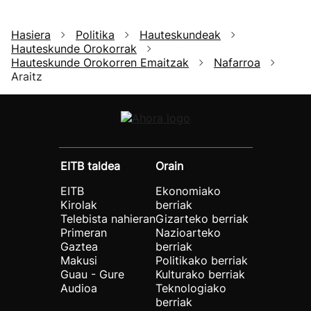
Hasiera
Politika
Hauteskundeak
Hauteskunde Orokorrak
Hauteskunde Orokorren Emaitzak
Nafarroa
Araitz
EITB taldea
Orain
EITB
Ekonomiako
Kirolak
berriak
Telebista nahieran
Gizarteko berriak
Primeran
Nazioarteko
Gaztea
berriak
Makusi
Politikako berriak
Guau - Gure
Kulturako berriak
Audioa
Teknologiako
berriak