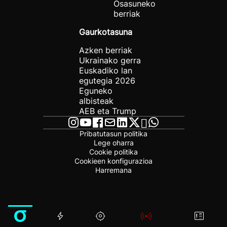
Osasuneko
berriak
Gaurkotasuna
Azken berriak
Ukrainako gerra
Euskadiko lan
egutegia 2026
Eguneko
albisteak
AEB eta Trump
Pribatutasun politika
Lege oharra
Cookie politika
Cookieen konfigurazioa
Harremana