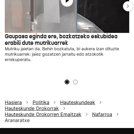
Gaupasa eginda ere, bozkatzeko eskubidea
erabili dute mutrikuarrek
Mutriku jaietan da. Behin bozkatuta, bi aukera izan dituzte
mutrikuarrek: jaiez gozatzen jarraitu edo atzokotik
errekuperatu.
Hasiera
Politika
Hauteskundeak
Hauteskunde Orokorrak
Hauteskunde Orokorren Emaitzak
Nafarroa
Aranaratxe