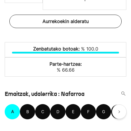
Aurrekoekin alderatu
Zenbatutako botoak:
% 100.0
Parte-hartzea:
% 66.66
Emaitzak, udalerrika : Nafarroa
A
B
C
D
E
F
G
H