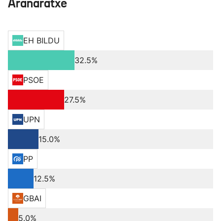
Aranaratxe
EH BILDU
32.5%
PSOE
27.5%
UPN
15.0%
PP
12.5%
GBAI
5.0%