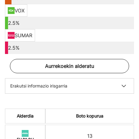
VOX
2.5%
SUMAR
2.5%
Aurrekoekin alderatu
Erakutsi informazio irisgarria
Alderdia
Boto kopurua
13