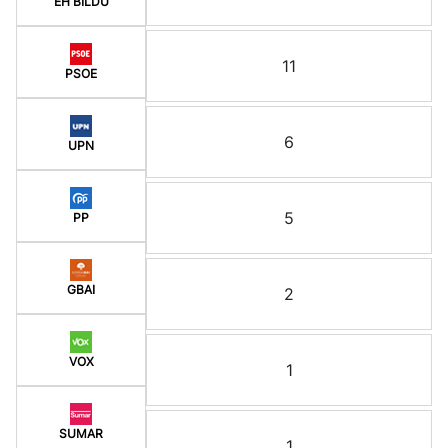
EH BILDU
11
PSOE
6
UPN
5
PP
GBAI
2
VOX
1
SUMAR
1