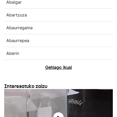
Abaigar
Abartzuza
Abaurregaina
Abaurrepea
Aberin
Gehiago ikusi
Interesatuko zaizu