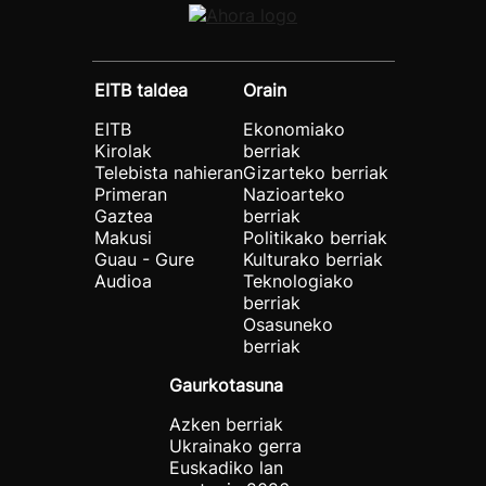
EITB taldea
Orain
EITB
Ekonomiako
Kirolak
berriak
Telebista nahieran
Gizarteko berriak
Primeran
Nazioarteko
Gaztea
berriak
Makusi
Politikako berriak
Guau - Gure
Kulturako berriak
Audioa
Teknologiako
berriak
Osasuneko
berriak
Gaurkotasuna
Azken berriak
Ukrainako gerra
Euskadiko lan