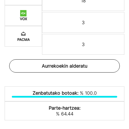
18
VOX
3
PACMA
3
Aurrekoekin alderatu
Zenbatutako botoak:
% 100.0
Parte-hartzea:
% 64.44