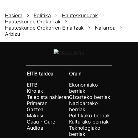
Hasiera
Politika
Hauteskundeak
Hauteskunde Orokorrak
Hauteskunde Orokorren Emaitzak
Nafarroa
Arbizu
EITB taldea
Orain
EITB
Ekonomiako
Kirolak
berriak
Telebista nahieran
Gizarteko berriak
Primeran
Nazioarteko
Gaztea
berriak
Makusi
Politikako berriak
Guau - Gure
Kulturako berriak
Audioa
Teknologiako
berriak