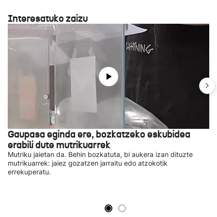
Interesatuko zaizu
Gaupasa eginda ere, bozkatzeko eskubidea
erabili dute mutrikuarrek
Mutriku jaietan da. Behin bozkatuta, bi aukera izan dituzte
mutrikuarrek: jaiez gozatzen jarraitu edo atzokotik
errekuperatu.