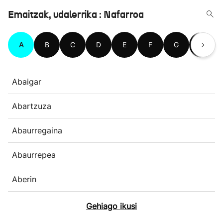
Emaitzak, udalerrika : Nafarroa
A
B
C
D
E
F
G
H
Abaigar
Abartzuza
Abaurregaina
Abaurrepea
Aberin
Gehiago ikusi