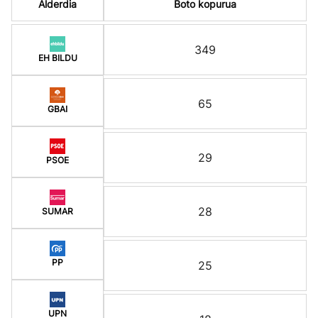
Alderdia
Boto kopurua
349
EH BILDU
65
GBAI
29
PSOE
28
SUMAR
PP
25
UPN