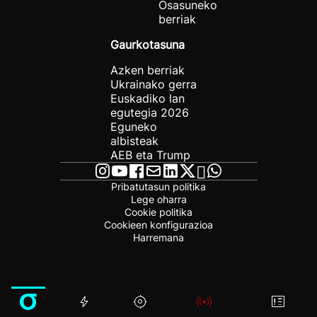
Osasuneko
berriak
Gaurkotasuna
Azken berriak
Ukrainako gerra
Euskadiko lan
egutegia 2026
Eguneko
albisteak
AEB eta Trump
Pribatutasun politika
Lege oharra
Cookie politika
Cookieen konfigurazioa
Harremana