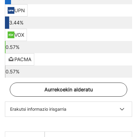
UPN
3.44%
VOX
0.57%
PACMA
0.57%
Aurrekoekin alderatu
Erakutsi informazio irisgarria