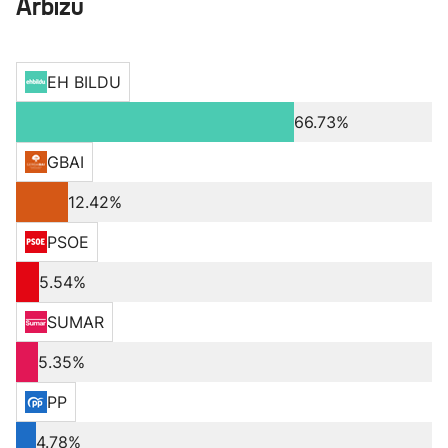
Arbizu
EH BILDU
66.73%
GBAI
12.42%
PSOE
5.54%
SUMAR
5.35%
PP
4.78%