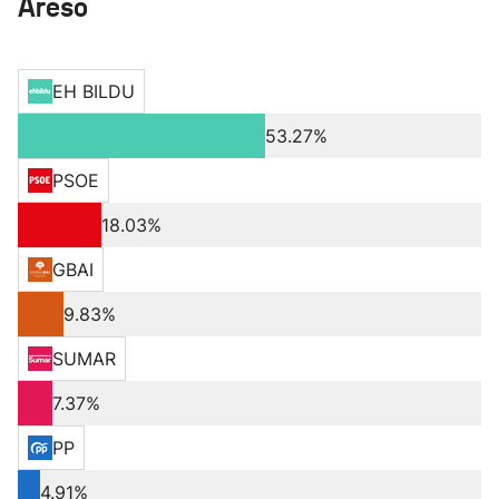
Areso
EH BILDU
53.27%
PSOE
18.03%
GBAI
9.83%
SUMAR
7.37%
PP
4.91%