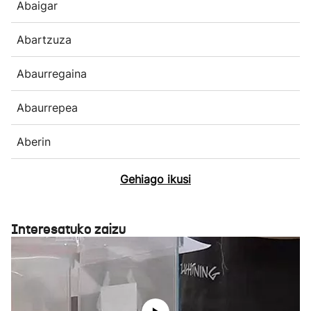
Abaigar
Abartzuza
Abaurregaina
Abaurrepea
Aberin
Gehiago ikusi
Interesatuko zaizu