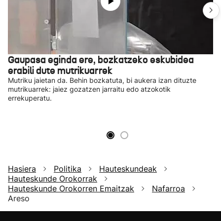
Gaupasa eginda ere, bozkatzeko eskubidea
erabili dute mutrikuarrek
Mutriku jaietan da. Behin bozkatuta, bi aukera izan dituzte
mutrikuarrek: jaiez gozatzen jarraitu edo atzokotik
errekuperatu.
Hasiera
Politika
Hauteskundeak
Hauteskunde Orokorrak
Hauteskunde Orokorren Emaitzak
Nafarroa
Areso