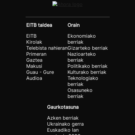
EITB taldea
Orain
EITB
Ekonomiako
Kirolak
berriak
Telebista nahieran
Gizarteko berriak
Primeran
Nazioarteko
Gaztea
berriak
Makusi
Politikako berriak
Guau - Gure
Kulturako berriak
Audioa
Teknologiako
berriak
Osasuneko
berriak
Gaurkotasuna
Azken berriak
Ukrainako gerra
Euskadiko lan