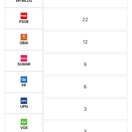
EH BILDU
22
PSOE
12
GBAI
9
SUMAR
PP
6
UPN
3
VOX
3