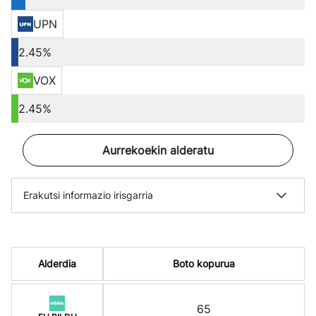
UPN
2.45%
VOX
2.45%
Aurrekoekin alderatu
Erakutsi informazio irisgarria
Alderdia
Boto kopurua
65