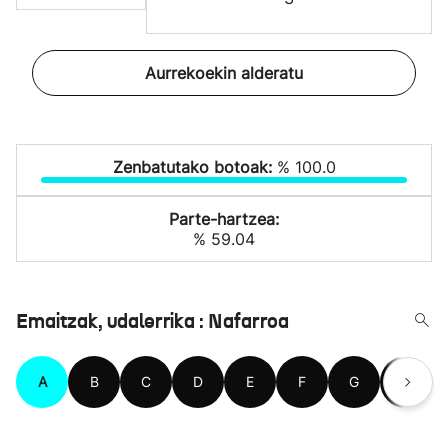
Aurrekoekin alderatu
Zenbatutako botoak:
% 100.0
Parte-hartzea:
% 59.04
Emaitzak, udalerrika : Nafarroa
A
B
C
D
E
F
G
H