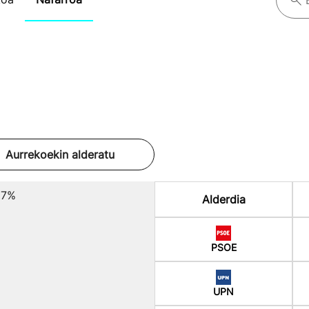
Aurrekoekin alderatu
17%
Alderdia
PSOE
UPN