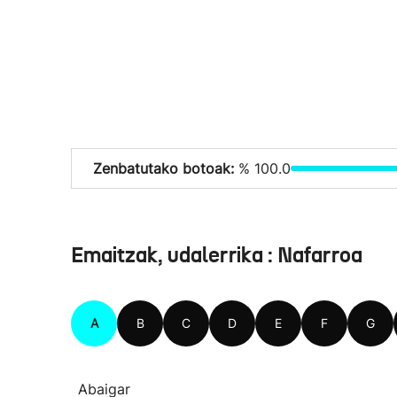
Zenbatutako botoak:
% 100.0
Emaitzak, udalerrika : Nafarroa
A
B
C
D
E
F
G
Abaigar