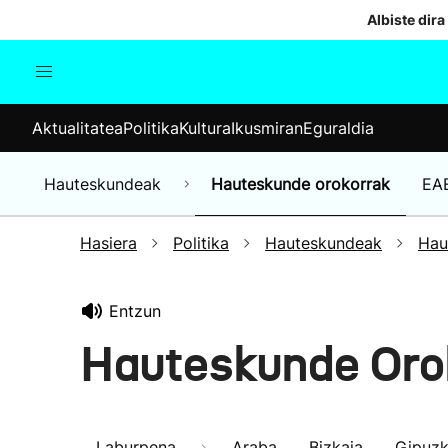
Albiste dira
Aktualitatea
Politika
Kul
Aktualitatea
Politika
Kultura
Ikusmiran
Eguraldia
Gizartea
Hauteskundeak
Ekonomia
Hauteskundeak
Hauteskunde orokorrak
EA
Munduko albisteak
Hasiera
Politika
Hauteskundeak
Hau
Entzun
Hauteskunde Oro
Laburpena
Araba
Bizkaia
Gipuz