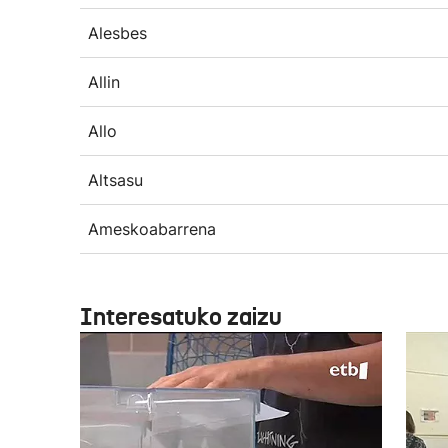
Alesbes
Allin
Allo
Altsasu
Ameskoabarrena
Interesatuko zaizu