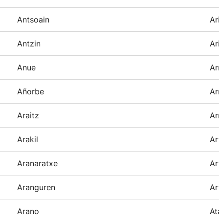
Antsoain
Ar
Antzin
Ar
Anue
Ar
Añorbe
Ar
Araitz
Ar
Arakil
Ar
Aranaratxe
Ar
Aranguren
Ar
Arano
At