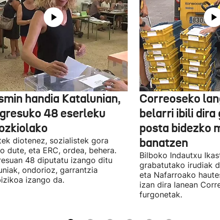
smin handia Katalunian,
Correoseko lan
gresuko 48 eserleku
belarri ibili dir
ozkiolako
posta bidezko 
tek diotenez, sozialistek gora
banatzen
o dute, eta ERC, ordea, behera.
Bilboko Indautxu Ika
esuan 48 diputatu izango ditu
grabatutako irudiak d
uniak, ondorioz, garrantzia
eta Nafarroako haute
izikoa izango da.
izan dira lanean Cor
furgonetak.