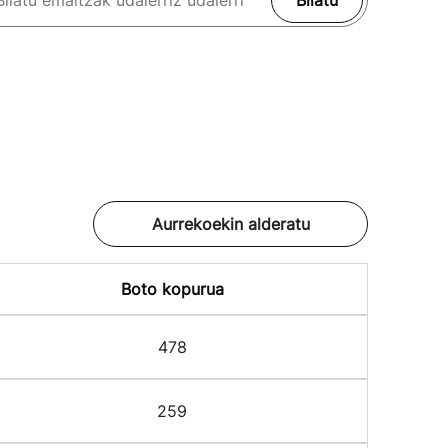
Bilatu
Aurrekoekin alderatu
Boto kopurua
478
259