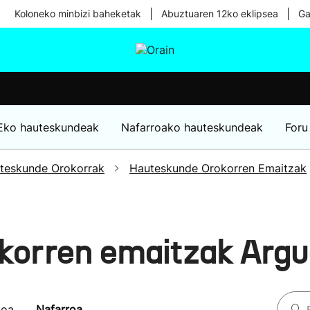
|
|
Koloneko minbizi baheketak
Abuztuaren 12ko eklipsea
Ga
tura
Ikusmiran
Egural
Osasuna
Teknologia
Eko hauteskundeak
Nafarroako hauteskundeak
Foru
teskunde Orokorrak
Hauteskunde Orokorren Emaitzak
korren emaitzak Arg
koa
Nafarroa