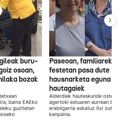
gileak buru-
Paseoan, familiarekin edo
a goiz osoan,
festetan pasa dute
milaka bozak
hausnarketa eguna
hautagaiek
stetxean
Alderdiek hauteskunde osteko balizk
ira, baina EAEko
agertoki estuaren aurrean boto
sleku guztietan
erabilgarria eskatuz itxi zuten atzo
reoseko
kanpaina.