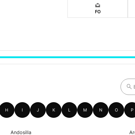
FO
H
I
J
K
L
M
N
O
P
Andosilla
Ar