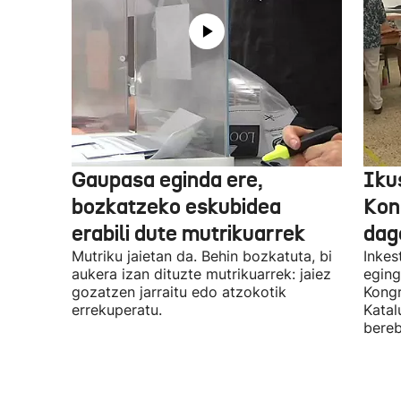
Gaupasa eginda ere,
Iku
bozkatzeko eskubidea
Kon
erabili dute mutrikuarrek
dag
Mutriku jaietan da. Behin bozkatuta, bi
Inkes
aukera izan dituzte mutrikuarrek: jaiez
eging
gozatzen jarraitu edo atzokotik
Kongr
errekuperatu.
Katal
bereb