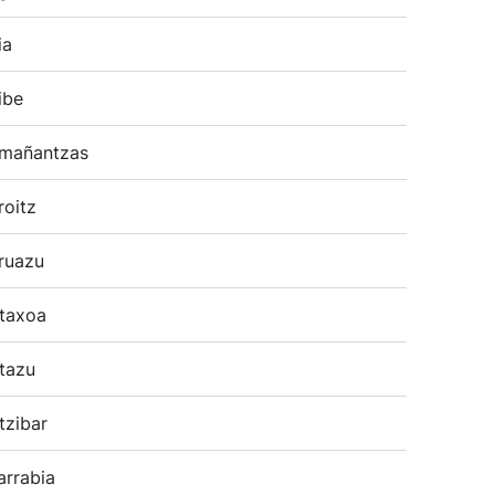
ia
ibe
mañantzas
roitz
ruazu
taxoa
tazu
tzibar
arrabia