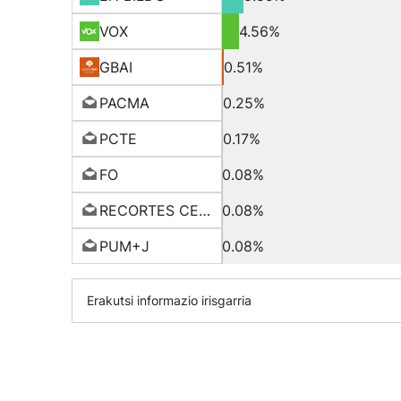
VOX
4.56%
GBAI
0.51%
PACMA
0.25%
PCTE
0.17%
FO
0.08%
RECORTES CERO
0.08%
PUM+J
0.08%
Erakutsi informazio irisgarria