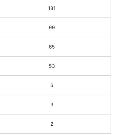
181
99
65
53
6
3
2