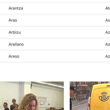
Arantza
At
Aras
Au
Arbizu
Az
Arellano
Az
Areso
Az