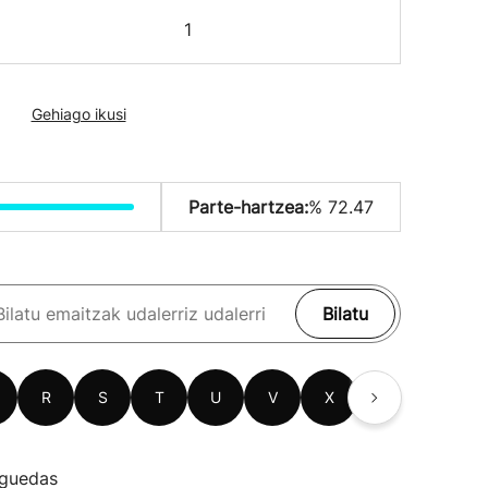
1
Gehiago ikusi
Parte-hartzea:
% 72.47
Bilatu
R
S
T
U
V
X
Z
guedas