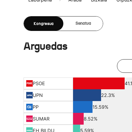
Kongresua
Senatua
Arguedas
PSOE
41.
UPN
22.3%
PP
15.59%
SUMAR
8.52%
EH BILDU
5.59%