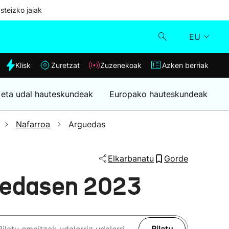
steizko jaiak
EU
dia
Klisk
Zuretzat
Zuzenekoak
Azken berriak
Klisk
 eta udal hauteskundeak
Europako hauteskundeak
Zuzenekoak
Nafarroa
Arguedas
Zuretzat
Elkarbanatu
Gorde
Azken berriak
uedasen 2023