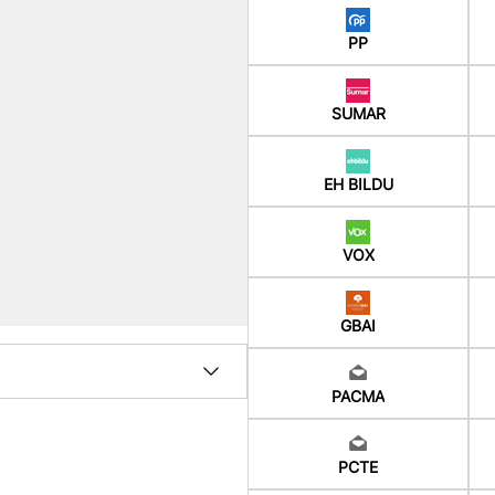
PP
SUMAR
EH BILDU
VOX
GBAI
PACMA
PCTE