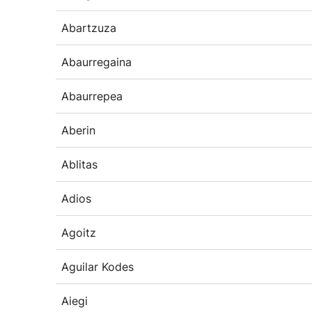
Abartzuza
Abaurregaina
Abaurrepea
Aberin
Ablitas
Adios
Agoitz
Aguilar Kodes
Aiegi