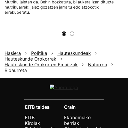
Mutriku jaietan da. Behin bozkatuta, bi aukera izan dituzte
mutrikuarrek: jaiez gozatzen jarraitu edo atzokotik
errekuperatu.
Hasiera
Politika
Hauteskundeak
Hauteskunde Orokorrak
Hauteskunde Orokorren Emaitzak
Nafarroa
Bidaurreta
EITB taldea
Orain
EITB
Ekonomiako
Kirolak
berriak