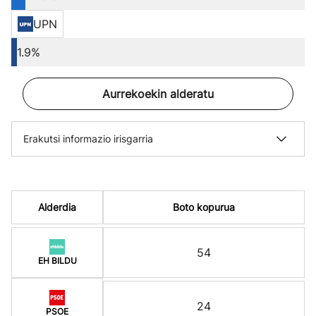
UPN
1.9%
Aurrekoekin alderatu
Erakutsi informazio irisgarria
Alderdia
Boto kopurua
54
EH BILDU
24
PSOE