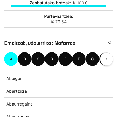
Zenbatutako botoak:
% 100.0
Parte-hartzea:
% 79.54
Emaitzak, udalerrika : Nafarroa
A
B
C
D
E
F
G
H
Abaigar
Abartzuza
Abaurregaina
Abaurrepea