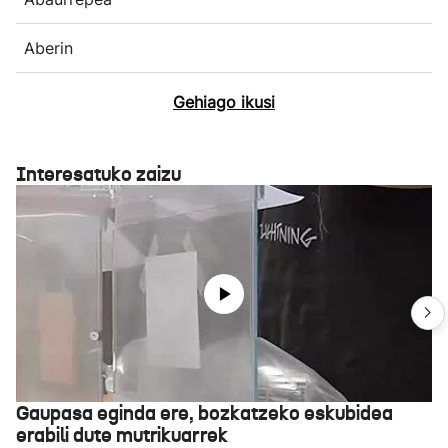
Aberin
Gehiago ikusi
Interesatuko zaizu
Gaupasa eginda ere, bozkatzeko eskubidea
erabili dute mutrikuarrek