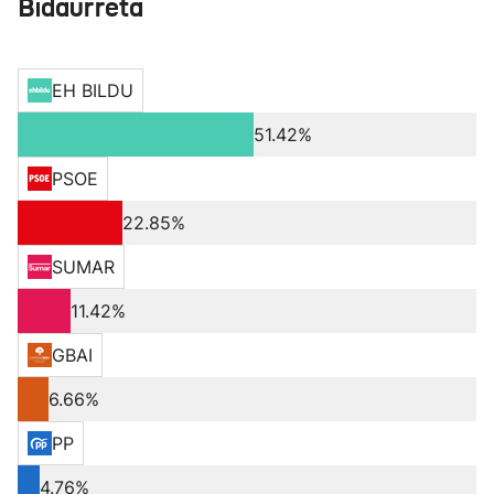
Bidaurreta
EH BILDU
51.42%
PSOE
22.85%
SUMAR
11.42%
GBAI
6.66%
PP
4.76%