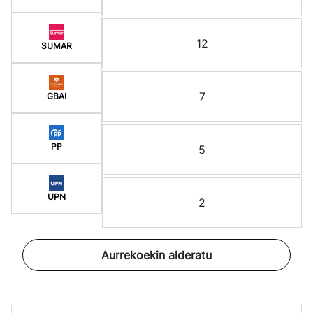
12
SUMAR
7
GBAI
PP
5
UPN
2
Aurrekoekin alderatu