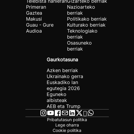
Telebista nahieran
Gizarteko berriak
Primeran
Nazioarteko
Gaztea
berriak
Makusi
Politikako berriak
Guau - Gure
Kulturako berriak
Audioa
Teknologiako
berriak
Osasuneko
berriak
Gaurkotasuna
Azken berriak
Ukrainako gerra
Euskadiko lan
egutegia 2026
Eguneko
albisteak
AEB eta Trump
Pribatutasun politika
Lege oharra
Cookie politika