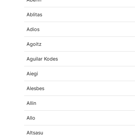
Ablitas
Adios
Agoitz
Aguilar Kodes
Aiegi
Alesbes
Allin
Allo
Altsasu