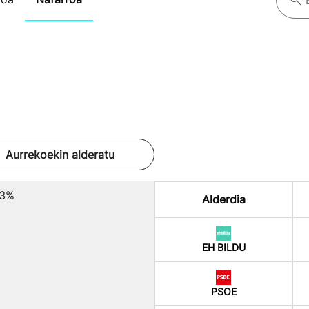
Aurrekoekin alderatu
63%
Alderdia
EH BILDU
PSOE