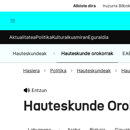
Albiste dira
Iruzurra Bilbo
Aktualitatea
Politika
Kul
Aktualitatea
Politika
Kultura
Ikusmiran
Eguraldia
Gizartea
Hauteskundeak
Ekonomia
Hauteskundeak
Hauteskunde orokorrak
EA
Munduko albisteak
Hasiera
Politika
Hauteskundeak
Hau
Entzun
Hauteskunde Oro
Laburpena
Araba
Bizkaia
Gipuz