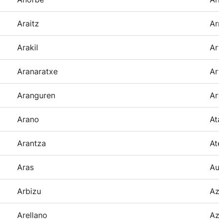
Araitz
Ar
Arakil
Ar
Aranaratxe
Ar
Aranguren
Ar
Arano
At
Arantza
At
Aras
Au
Arbizu
Az
Arellano
Az