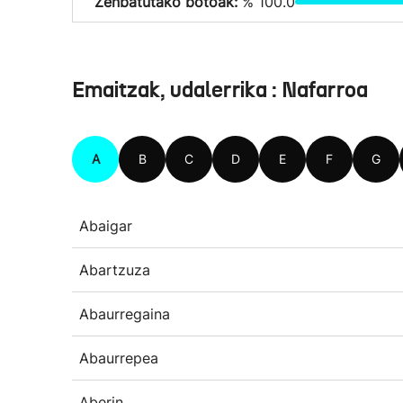
Zenbatutako botoak:
% 100.0
Emaitzak, udalerrika : Nafarroa
A
B
C
D
E
F
G
Abaigar
Abartzuza
Abaurregaina
Abaurrepea
Aberin