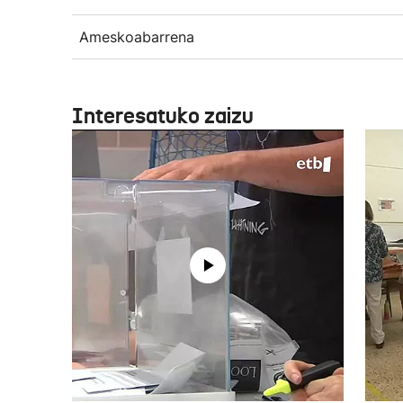
Ameskoabarrena
Interesatuko zaizu