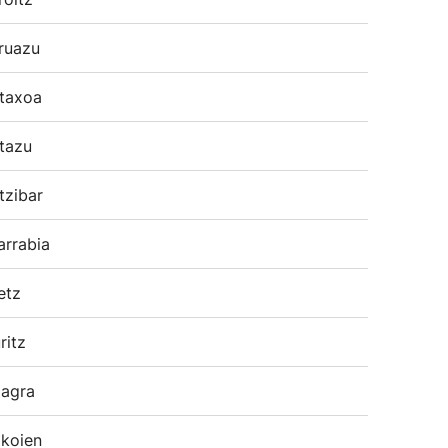
ruazu
taxoa
tazu
tzibar
arrabia
etz
ritz
agra
koien