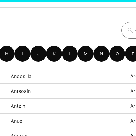
H
I
J
K
L
M
N
O
P
Andosilla
Ar
Antsoain
Ar
Antzin
Ar
Anue
Ar
Añorbe
Ar