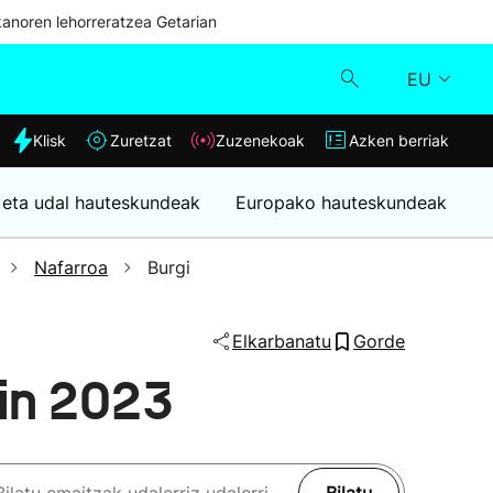
kanoren lehorreratzea Getarian
EU
dia
Klisk
Zuretzat
Zuzenekoak
Azken berriak
Klisk
 eta udal hauteskundeak
Europako hauteskundeak
Zuzenekoak
Nafarroa
Burgi
Zuretzat
Elkarbanatu
Gorde
Azken berriak
in 2023