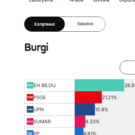
Kongresua
Senatua
Burgi
EH BILDU
38.
PSOE
21.21%
UPN
15.9%
SUMAR
8.33%
PP
6.81%