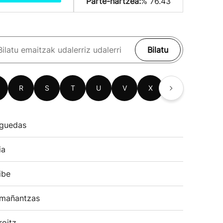
Parte-hartzea:
% 76.43
Bilatu
R
S
T
U
V
X
Z
guedas
ia
ibe
mañantzas
roitz