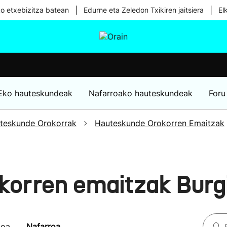
|
|
ko etxebizitza batean
Edurne eta Zeledon Txikiren jaitsiera
El
tura
Ikusmiran
Egural
Osasuna
Teknologia
Eko hauteskundeak
Nafarroako hauteskundeak
Foru
teskunde Orokorrak
Hauteskunde Orokorren Emaitzak
korren emaitzak Burg
koa
Nafarroa