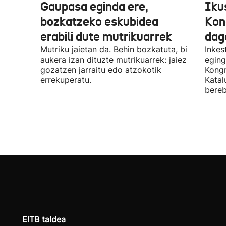
Gaupasa eginda ere,
Iku
bozkatzeko eskubidea
Kon
erabili dute mutrikuarrek
dag
Mutriku jaietan da. Behin bozkatuta, bi
Inkes
aukera izan dituzte mutrikuarrek: jaiez
eging
gozatzen jarraitu edo atzokotik
Kongr
errekuperatu.
Katal
bereb
EITB taldea