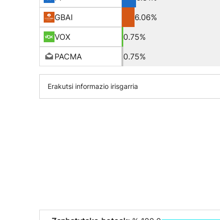
GBAI
6.06%
VOX
0.75%
PACMA
0.75%
Erakutsi informazio irisgarria