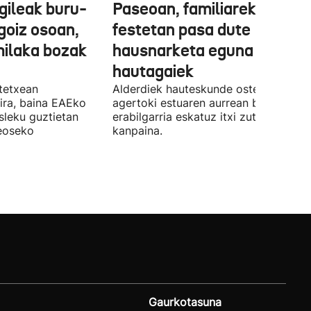
gileak buru-
Paseoan, familiarekin edo
a goiz osoan,
festetan pasa dute
milaka bozak
hausnarketa eguna
hautagaiek
stetxean
Alderdiek hauteskunde osteko balizk
ira, baina EAEko
agertoki estuaren aurrean boto
sleku guztietan
erabilgarria eskatuz itxi zuten atzo
reoseko
kanpaina.
Gaurkotasuna