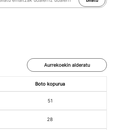
Bilatu
Aurrekoekin alderatu
Boto kopurua
51
28