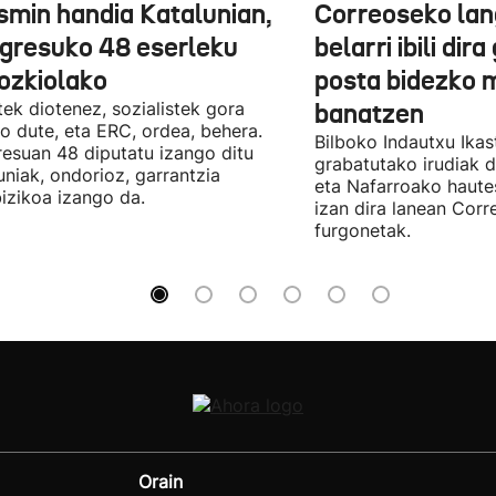
smin handia Katalunian,
Correoseko lan
gresuko 48 eserleku
belarri ibili dir
ozkiolako
posta bidezko 
tek diotenez, sozialistek gora
banatzen
o dute, eta ERC, ordea, behera.
Bilboko Indautxu Ika
esuan 48 diputatu izango ditu
grabatutako irudiak d
uniak, ondorioz, garrantzia
eta Nafarroako haute
izikoa izango da.
izan dira lanean Cor
furgonetak.
Orain