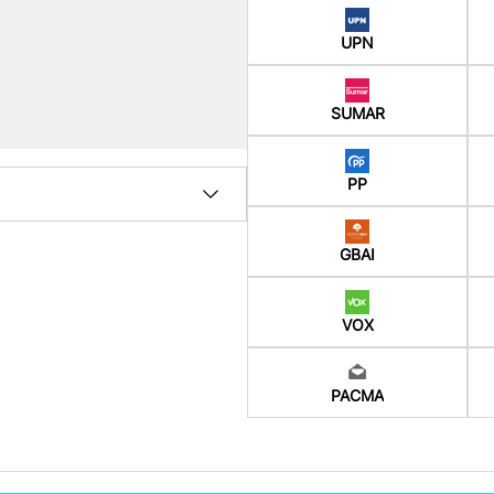
UPN
SUMAR
PP
GBAI
VOX
PACMA