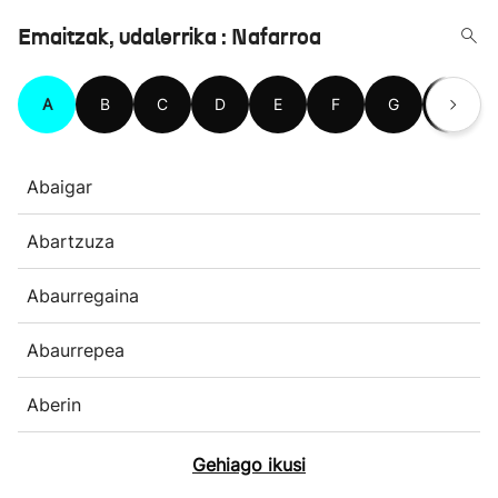
Emaitzak, udalerrika : Nafarroa
A
B
C
D
E
F
G
H
Abaigar
Abartzuza
Abaurregaina
Abaurrepea
Aberin
Gehiago ikusi