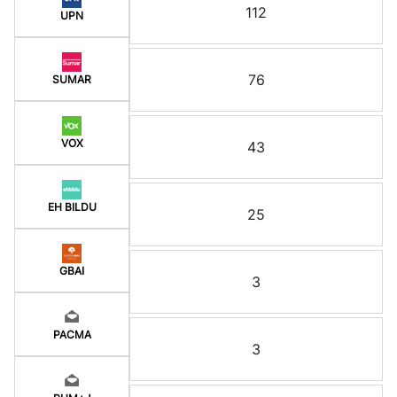
112
UPN
76
SUMAR
VOX
43
EH BILDU
25
GBAI
3
PACMA
3