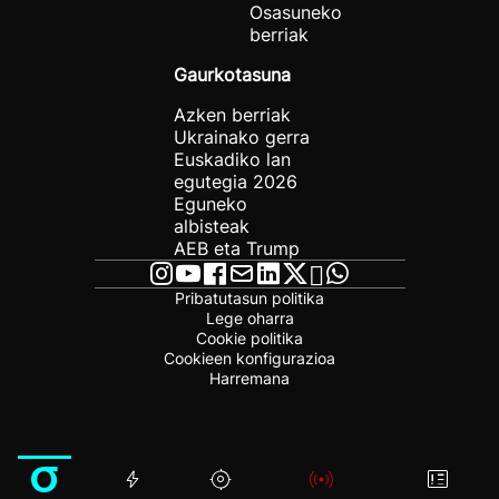
Osasuneko
berriak
Gaurkotasuna
Azken berriak
Ukrainako gerra
Euskadiko lan
egutegia 2026
Eguneko
albisteak
AEB eta Trump
Pribatutasun politika
Lege oharra
Cookie politika
Cookieen konfigurazioa
Harremana