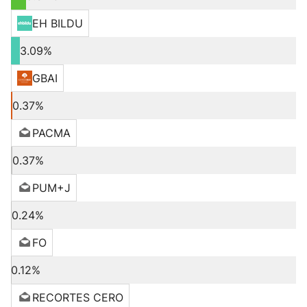
EH BILDU
3.09%
GBAI
0.37%
PACMA
0.37%
PUM+J
0.24%
FO
0.12%
RECORTES CERO