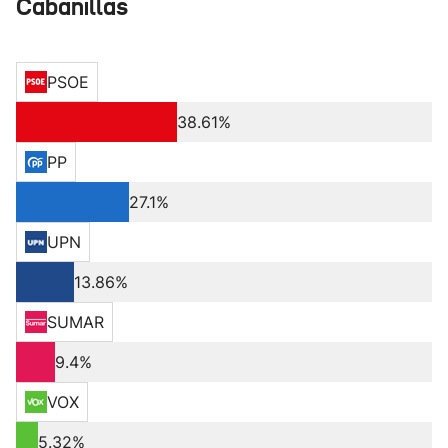
Cabanillas
PSOE
38.61%
PP
27.1%
UPN
13.86%
SUMAR
9.4%
VOX
5.32%