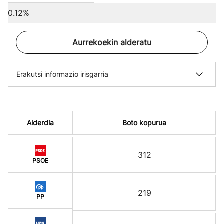
0.12%
Aurrekoekin alderatu
Erakutsi informazio irisgarria
Alderdia
Boto kopurua
312
PSOE
219
PP