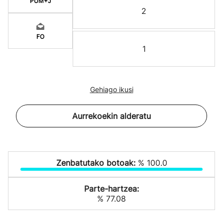
PUM+J
2
FO
1
Gehiago ikusi
Aurrekoekin alderatu
Zenbatutako botoak:
% 100.0
Parte-hartzea:
% 77.08