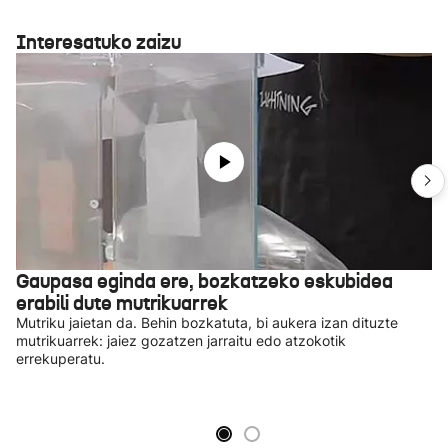
Interesatuko zaizu
Gaupasa eginda ere, bozkatzeko eskubidea
erabili dute mutrikuarrek
Mutriku jaietan da. Behin bozkatuta, bi aukera izan dituzte
mutrikuarrek: jaiez gozatzen jarraitu edo atzokotik
errekuperatu.