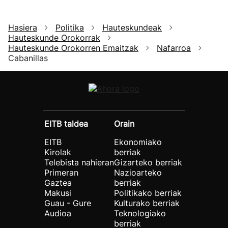
Hasiera
Politika
Hauteskundeak
Hauteskunde Orokorrak
Hauteskunde Orokorren Emaitzak
Nafarroa
Cabanillas
EITB taldea
Orain
EITB
Ekonomiako
Kirolak
berriak
Telebista nahieran
Gizarteko berriak
Primeran
Nazioarteko
Gaztea
berriak
Makusi
Politikako berriak
Guau - Gure
Kulturako berriak
Audioa
Teknologiako
berriak