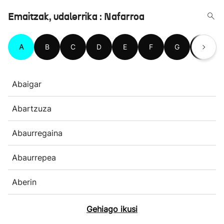
Emaitzak, udalerrika : Nafarroa
A
B
C
D
E
F
G
H
Abaigar
Abartzuza
Abaurregaina
Abaurrepea
Aberin
Gehiago ikusi