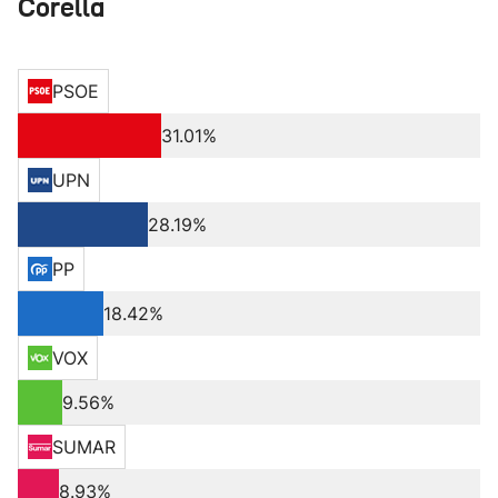
Corella
PSOE
31.01%
UPN
28.19%
PP
18.42%
VOX
9.56%
SUMAR
8.93%