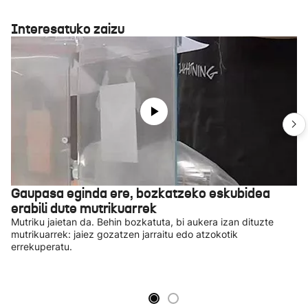
Interesatuko zaizu
Gaupasa eginda ere, bozkatzeko eskubidea
erabili dute mutrikuarrek
Mutriku jaietan da. Behin bozkatuta, bi aukera izan dituzte
mutrikuarrek: jaiez gozatzen jarraitu edo atzokotik
errekuperatu.