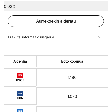
0.02%
Aurrekoekin alderatu
Erakutsi informazio irisgarria
Alderdia
Boto kopurua
1.180
PSOE
1.073
UPN