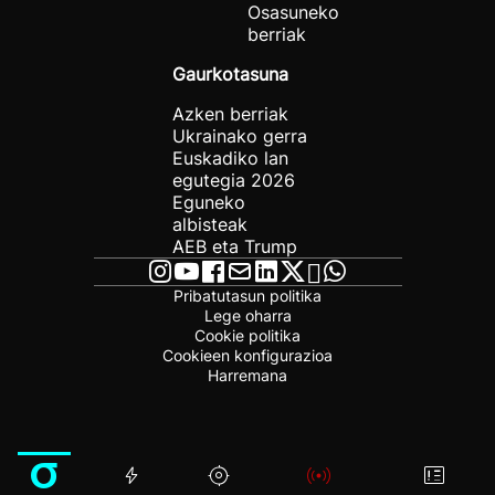
Osasuneko
berriak
Gaurkotasuna
Azken berriak
Ukrainako gerra
Euskadiko lan
egutegia 2026
Eguneko
albisteak
AEB eta Trump
Pribatutasun politika
Lege oharra
Cookie politika
Cookieen konfigurazioa
Harremana