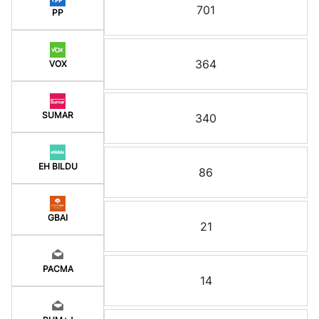
701
PP
364
VOX
SUMAR
340
EH BILDU
86
GBAI
21
PACMA
14