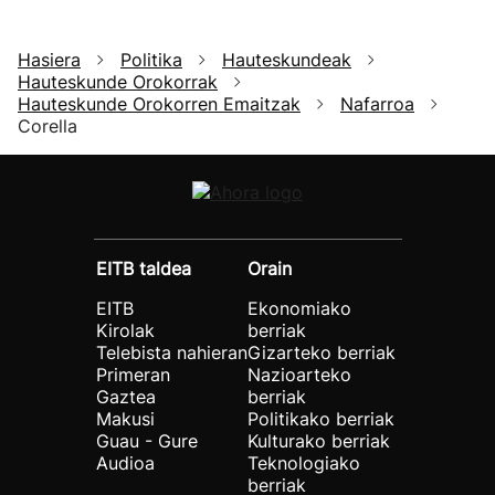
Hasiera
Politika
Hauteskundeak
Hauteskunde Orokorrak
Hauteskunde Orokorren Emaitzak
Nafarroa
Corella
EITB taldea
Orain
EITB
Ekonomiako
Kirolak
berriak
Telebista nahieran
Gizarteko berriak
Primeran
Nazioarteko
Gaztea
berriak
Makusi
Politikako berriak
Guau - Gure
Kulturako berriak
Audioa
Teknologiako
berriak