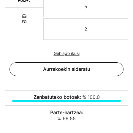
PUM+J
5
FO
2
Gehiago ikusi
Aurrekoekin alderatu
Zenbatutako botoak:
% 100.0
Parte-hartzea:
% 69.55