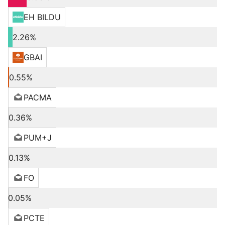
EH BILDU
2.26%
GBAI
0.55%
PACMA
0.36%
PUM+J
0.13%
FO
0.05%
PCTE