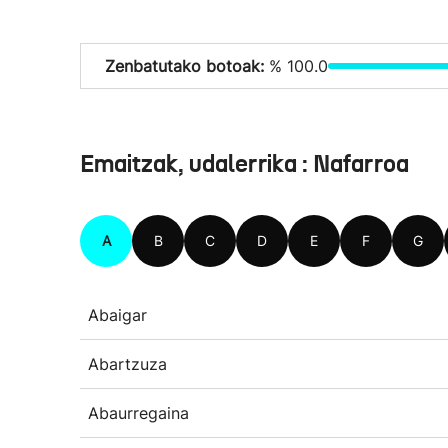
Zenbatutako botoak:
% 100.0
Emaitzak, udalerrika : Nafarroa
A
B
C
D
E
F
G
Abaigar
Abartzuza
Abaurregaina