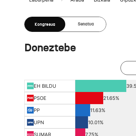
Kongresua
Senatua
Doneztebe
EH BILDU
39.
PSOE
21.65%
PP
11.63%
UPN
10.01%
SUMAR
7.75%