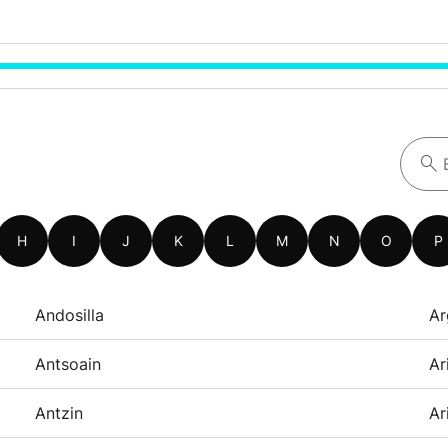
H
I
J
K
L
M
N
O
P
Andosilla
Ar
Antsoain
Ar
Antzin
Ar