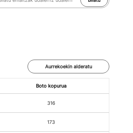
Bilatu
Aurrekoekin alderatu
Boto kopurua
316
173