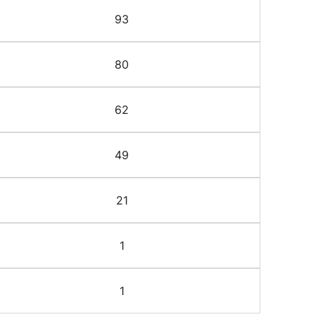
93
80
62
49
21
1
1