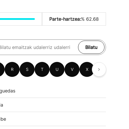
Parte-hartzea:
% 62.68
Bilatu
R
S
T
U
V
X
Z
guedas
ia
ibe