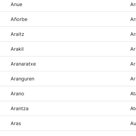
Anue
Ar
Añorbe
Ar
Araitz
Ar
Arakil
Ar
Aranaratxe
Ar
Aranguren
Ar
Arano
At
Arantza
At
Aras
Au