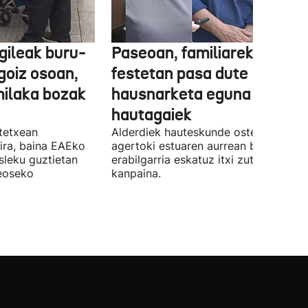
gileak buru-
Paseoan, familiarekin edo
a goiz osoan,
festetan pasa dute
milaka bozak
hausnarketa eguna
hautagaiek
stetxean
Alderdiek hauteskunde osteko balizk
ira, baina EAEko
agertoki estuaren aurrean boto
sleku guztietan
erabilgarria eskatuz itxi zuten atzo
reoseko
kanpaina.