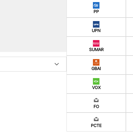
PP
UPN
SUMAR
GBAI
VOX
FO
PCTE