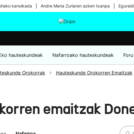
|
|
tiako kanoikada
Andre Maria Zuriaren azken txanpa
Egurald
tura
Ikusmiran
Egural
Osasuna
Teknologia
Eko hauteskundeak
Nafarroako hauteskundeak
Foru
teskunde Orokorrak
Hauteskunde Orokorren Emaitzak
korren emaitzak Don
koa
Nafarroa