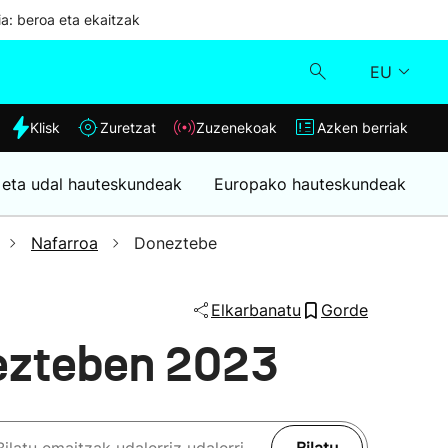
ia: beroa eta ekaitzak
EU
dia
Klisk
Zuretzat
Zuzenekoak
Azken berriak
Klisk
 eta udal hauteskundeak
Europako hauteskundeak
Zuzenekoak
Nafarroa
Doneztebe
Zuretzat
Elkarbanatu
Gorde
Azken berriak
ezteben 2023