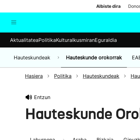
Albiste dira
Donos
Aktualitatea
Politika
Kul
Aktualitatea
Politika
Kultura
Ikusmiran
Eguraldia
Gizartea
Hauteskundeak
Ekonomia
Hauteskundeak
Hauteskunde orokorrak
EA
Munduko albisteak
Hasiera
Politika
Hauteskundeak
Hau
Entzun
Hauteskunde Oro
Laburpena
Araba
Bizkaia
Gipuz