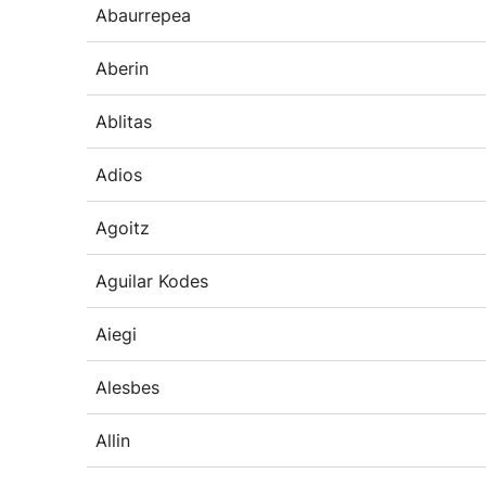
Abaurrepea
Aberin
Ablitas
Adios
Agoitz
Aguilar Kodes
Aiegi
Alesbes
Allin