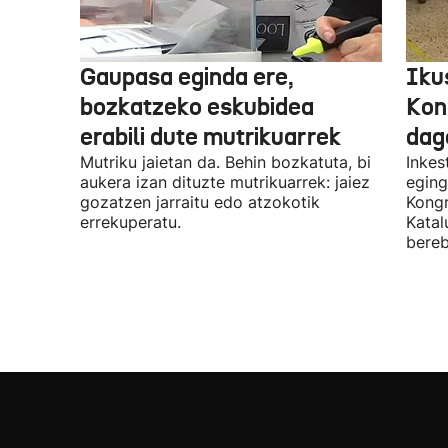
Gaupasa eginda ere,
Iku
bozkatzeko eskubidea
Kon
erabili dute mutrikuarrek
dag
Mutriku jaietan da. Behin bozkatuta, bi
Inkes
aukera izan dituzte mutrikuarrek: jaiez
eging
gozatzen jarraitu edo atzokotik
Kongr
errekuperatu.
Katal
bereb