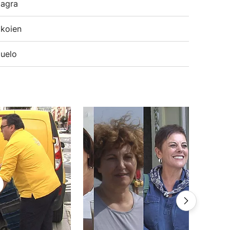
agra
koien
uelo