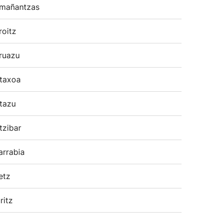
mañantzas
roitz
ruazu
taxoa
tazu
tzibar
arrabia
etz
ritz