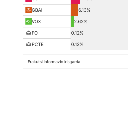
GBAI
6.13%
VOX
2.62%
FO
0.12%
PCTE
0.12%
Erakutsi informazio irisgarria