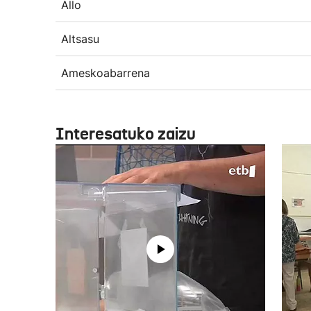
Allo
Altsasu
Ameskoabarrena
Interesatuko zaizu