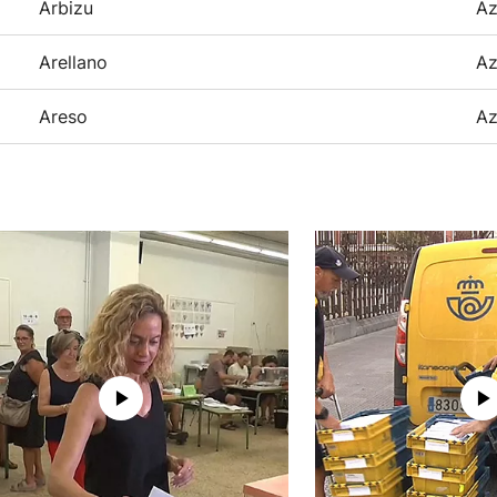
Arbizu
Az
Arellano
Az
Areso
Az