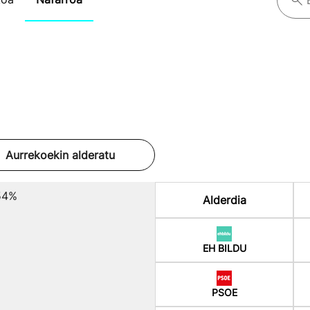
Aurrekoekin alderatu
54%
Alderdia
EH BILDU
PSOE