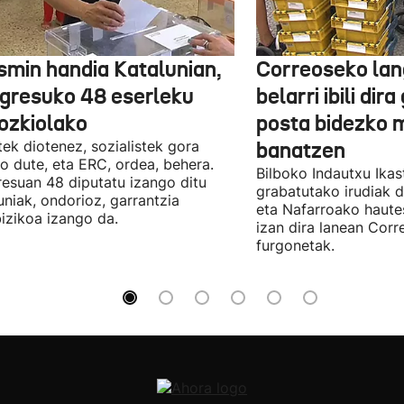
smin handia Katalunian,
Correoseko lan
gresuko 48 eserleku
belarri ibili dir
ozkiolako
posta bidezko 
tek diotenez, sozialistek gora
banatzen
o dute, eta ERC, ordea, behera.
Bilboko Indautxu Ika
esuan 48 diputatu izango ditu
grabatutako irudiak d
uniak, ondorioz, garrantzia
eta Nafarroako haute
izikoa izango da.
izan dira lanean Cor
furgonetak.