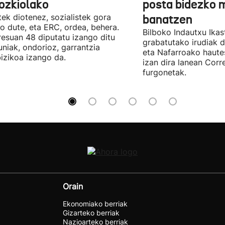
ozkiolako
posta bidezko 
tek diotenez, sozialistek gora
banatzen
o dute, eta ERC, ordea, behera.
Bilboko Indautxu Ika
esuan 48 diputatu izango ditu
grabatutako irudiak d
uniak, ondorioz, garrantzia
eta Nafarroako haute
izikoa izango da.
izan dira lanean Cor
furgonetak.
Orain
Ekonomiako berriak
Gizarteko berriak
Nazioarteko berriak