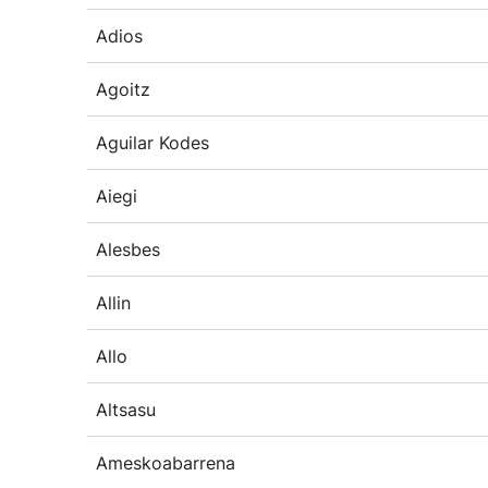
Adios
Agoitz
Aguilar Kodes
Aiegi
Alesbes
Allin
Allo
Altsasu
Ameskoabarrena