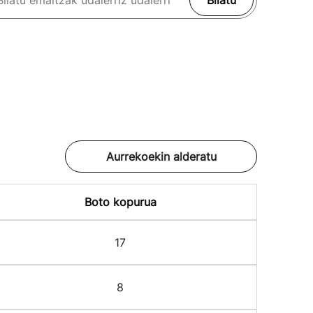
Bilatu
Aurrekoekin alderatu
Boto kopurua
17
8