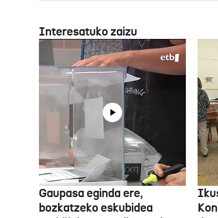
Interesatuko zaizu
Gaupasa eginda ere,
Iku
bozkatzeko eskubidea
Kon