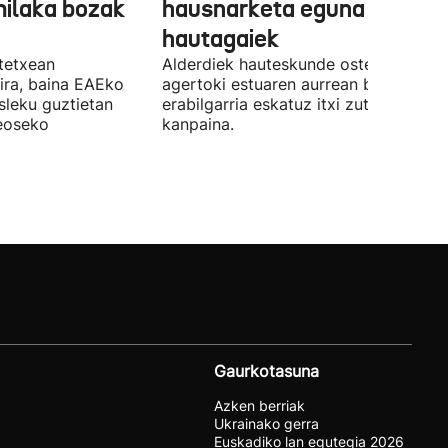
milaka bozak
hausnarketa eguna
hautagaiek
stetxean
Alderdiek hauteskunde osteko balizk
ira, baina EAEko
agertoki estuaren aurrean boto
sleku guztietan
erabilgarria eskatuz itxi zuten atzo
reoseko
kanpaina.
Gaurkotasuna
Azken berriak
Ukrainako gerra
Euskadiko lan egutegia 2026