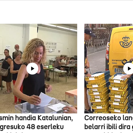
smin handia Katalunian,
Correoseko lan
gresuko 48 eserleku
belarri ibili dir