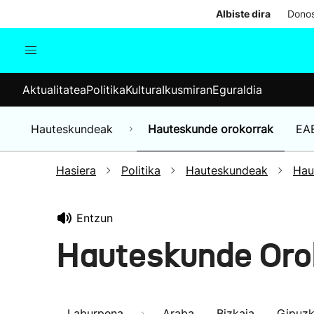
Albiste dira
Donos
Aktualitatea
Politika
Kul
Aktualitatea
Politika
Kultura
Ikusmiran
Eguraldia
Gizartea
Hauteskundeak
Ekonomia
Hauteskundeak
Hauteskunde orokorrak
EA
Munduko albisteak
Hasiera
Politika
Hauteskundeak
Hau
Entzun
Hauteskunde Oro
Laburpena
Araba
Bizkaia
Gipuz