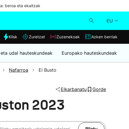
ia: beroa eta ekaitzak
EU
dia
Klisk
Zuretzat
Zuzenekoak
Azken berriak
Klisk
 eta udal hauteskundeak
Europako hauteskundeak
Zuzenekoak
Nafarroa
El Busto
Zuretzat
Elkarbanatu
Gorde
Azken berriak
uston 2023