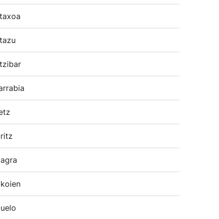
taxoa
tazu
tzibar
arrabia
etz
ritz
agra
koien
uelo