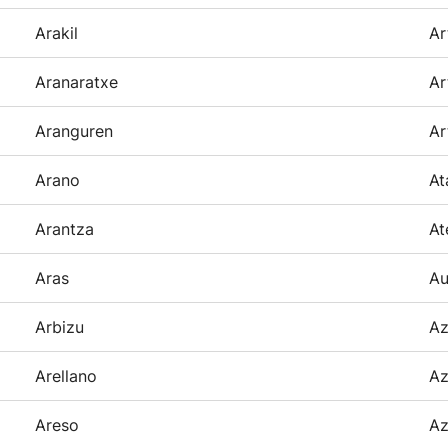
Arakil
Ar
Aranaratxe
Ar
Aranguren
Ar
Arano
At
Arantza
At
Aras
Au
Arbizu
Az
Arellano
Az
Areso
Az