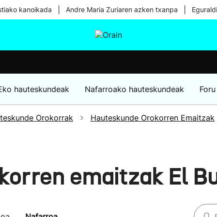
|
|
tiako kanoikada
Andre Maria Zuriaren azken txanpa
Egurald
tura
Ikusmiran
Egural
Osasuna
Teknologia
Eko hauteskundeak
Nafarroako hauteskundeak
Foru
teskunde Orokorrak
Hauteskunde Orokorren Emaitzak
korren emaitzak El B
koa
Nafarroa