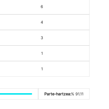
6
4
3
1
1
Parte-hartzea:
% 91.11