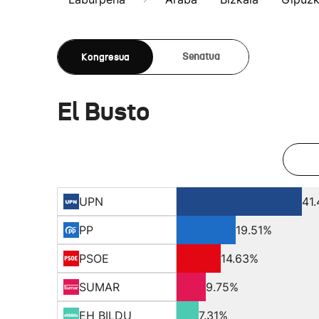
Kongresua
Senatua
El Busto
UPN
41
PP
19.51%
PSOE
14.63%
SUMAR
9.75%
EH BILDU
7.31%