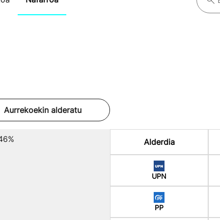
Aurrekoekin alderatu
.46%
Alderdia
UPN
PP