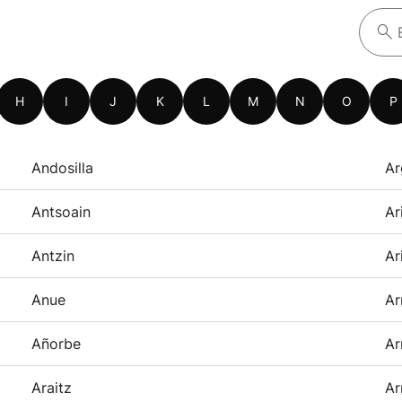
H
I
J
K
L
M
N
O
P
Andosilla
Ar
Antsoain
Ar
Antzin
Ar
Anue
Ar
Añorbe
Ar
Araitz
Ar