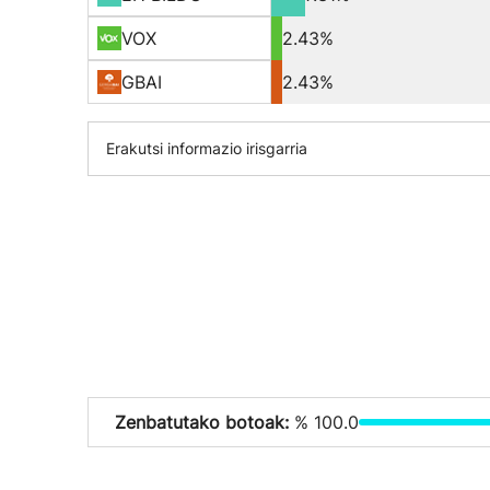
VOX
2.43%
GBAI
2.43%
Erakutsi informazio irisgarria
Zenbatutako botoak:
% 100.0