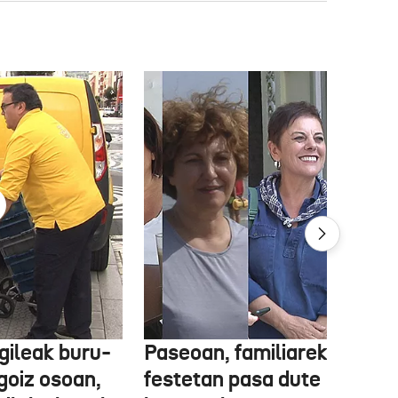
gileak buru-
Paseoan, familiarekin edo
a goiz osoan,
festetan pasa dute