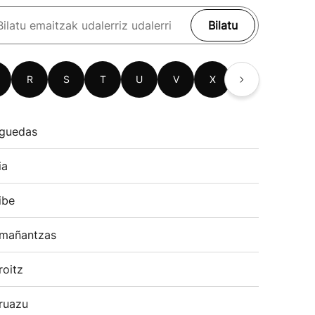
Bilatu
R
S
T
U
V
X
Z
guedas
ia
ibe
mañantzas
roitz
ruazu