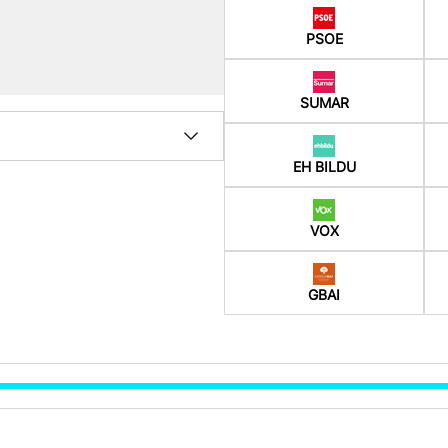
PSOE
SUMAR
EH BILDU
VOX
GBAI