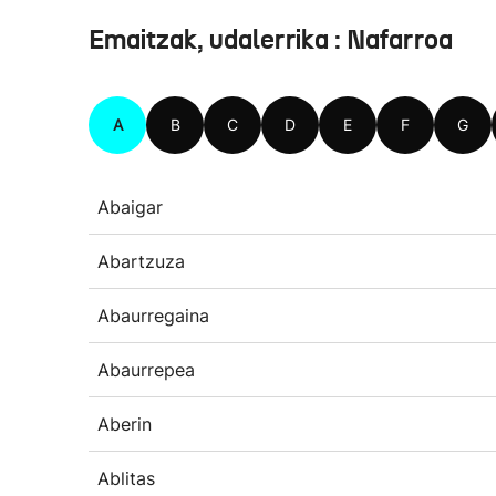
Emaitzak, udalerrika : Nafarroa
A
B
C
D
E
F
G
Abaigar
Abartzuza
Abaurregaina
Abaurrepea
Aberin
Ablitas