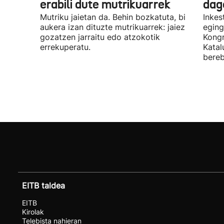
erabili dute mutrikuarrek
dag
Mutriku jaietan da. Behin bozkatuta, bi
Inkes
aukera izan dituzte mutrikuarrek: jaiez
eging
gozatzen jarraitu edo atzokotik
Kongr
errekuperatu.
Katal
bereb
EITB taldea
EITB
Kirolak
Telebista nahieran