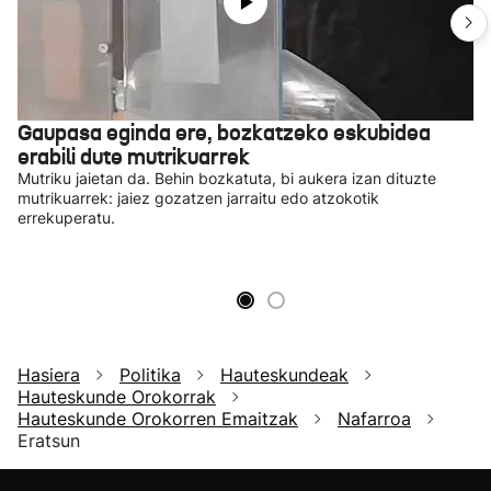
Gaupasa eginda ere, bozkatzeko eskubidea
erabili dute mutrikuarrek
Mutriku jaietan da. Behin bozkatuta, bi aukera izan dituzte
mutrikuarrek: jaiez gozatzen jarraitu edo atzokotik
errekuperatu.
Hasiera
Politika
Hauteskundeak
Hauteskunde Orokorrak
Hauteskunde Orokorren Emaitzak
Nafarroa
Eratsun