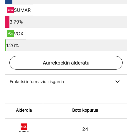
SUMAR
3.79%
VOX
1.26%
Aurrekoekin alderatu
Erakutsi informazio irisgarria
Alderdia
Boto kopurua
24