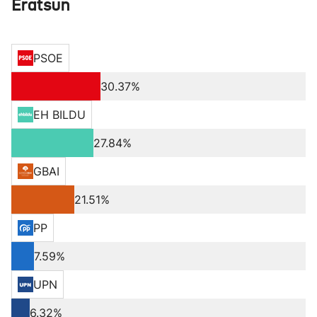
Eratsun
PSOE
30.37%
EH BILDU
27.84%
GBAI
21.51%
PP
7.59%
UPN
6.32%