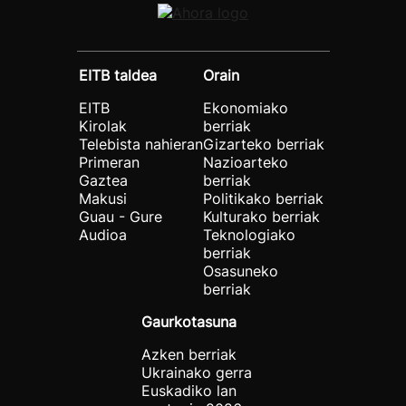
EITB taldea
Orain
EITB
Ekonomiako
Kirolak
berriak
Telebista nahieran
Gizarteko berriak
Primeran
Nazioarteko
Gaztea
berriak
Makusi
Politikako berriak
Guau - Gure
Kulturako berriak
Audioa
Teknologiako
berriak
Osasuneko
berriak
Gaurkotasuna
Azken berriak
Ukrainako gerra
Euskadiko lan