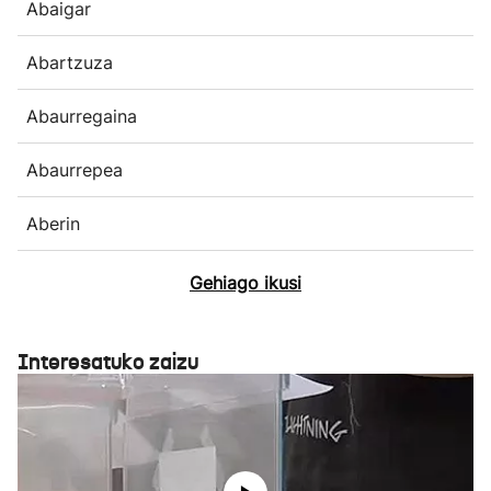
Abaigar
Abartzuza
Abaurregaina
Abaurrepea
Aberin
Gehiago ikusi
Interesatuko zaizu