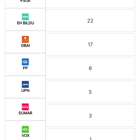
PSOE
22
EH BILDU
17
GBAI
6
PP
UPN
5
SUMAR
3
VOX
1