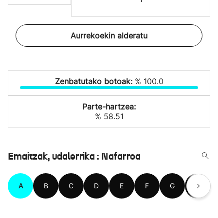
Aurrekoekin alderatu
Zenbatutako botoak:
% 100.0
Parte-hartzea:
% 58.51
Emaitzak, udalerrika : Nafarroa
A
B
C
D
E
F
G
H