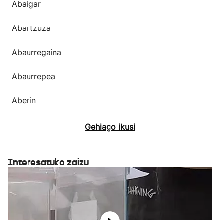
Abaigar
Abartzuza
Abaurregaina
Abaurrepea
Aberin
Gehiago ikusi
Interesatuko zaizu