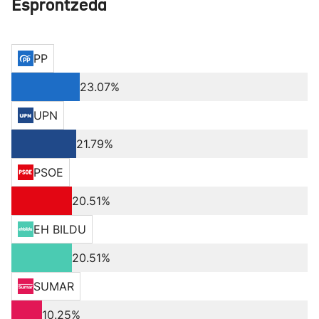
Esprontzeda
PP
23.07%
UPN
21.79%
PSOE
20.51%
EH BILDU
20.51%
SUMAR
10.25%