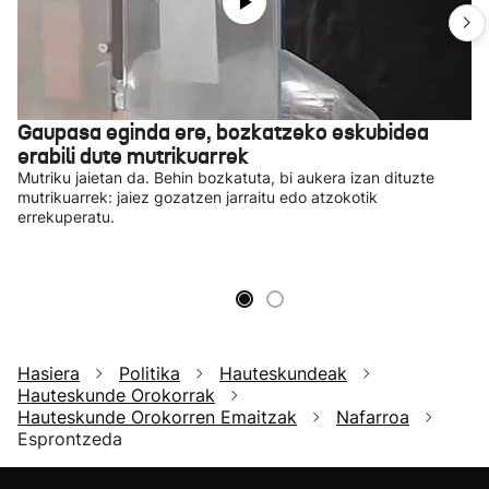
Gaupasa eginda ere, bozkatzeko eskubidea
erabili dute mutrikuarrek
Mutriku jaietan da. Behin bozkatuta, bi aukera izan dituzte
mutrikuarrek: jaiez gozatzen jarraitu edo atzokotik
errekuperatu.
Hasiera
Politika
Hauteskundeak
Hauteskunde Orokorrak
Hauteskunde Orokorren Emaitzak
Nafarroa
Esprontzeda