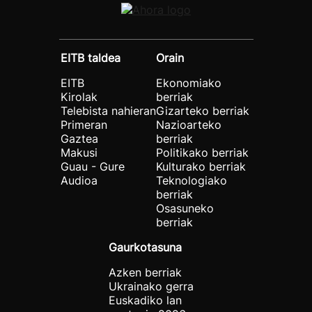
EITB taldea
Orain
EITB
Ekonomiako
Kirolak
berriak
Telebista nahieran
Gizarteko berriak
Primeran
Nazioarteko
Gaztea
berriak
Makusi
Politikako berriak
Guau - Gure
Kulturako berriak
Audioa
Teknologiako
berriak
Osasuneko
berriak
Gaurkotasuna
Azken berriak
Ukrainako gerra
Euskadiko lan