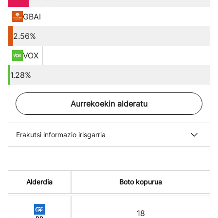
GBAI
2.56%
VOX
1.28%
Aurrekoekin alderatu
Erakutsi informazio irisgarria
Alderdia
Boto kopurua
18