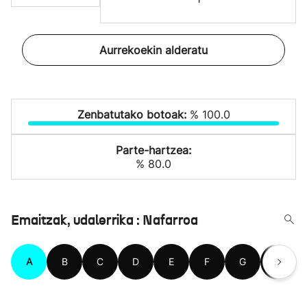
Aurrekoekin alderatu
Zenbatutako botoak:
% 100.0
Parte-hartzea:
% 80.0
Emaitzak, udalerrika : Nafarroa
A
B
C
D
E
F
G
H