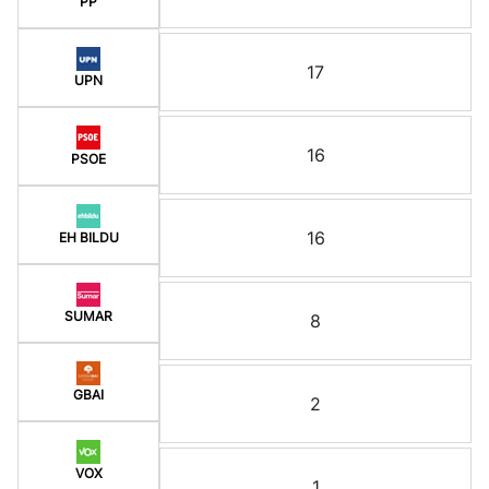
PP
17
UPN
16
PSOE
16
EH BILDU
SUMAR
8
GBAI
2
VOX
1