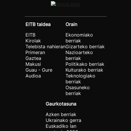
EITB taldea
Orain
EITB
Ekonomiako
Kirolak
berriak
Telebista nahieran
Gizarteko berriak
Primeran
Nazioarteko
Gaztea
berriak
Makusi
Politikako berriak
Guau - Gure
Kulturako berriak
Audioa
Teknologiako
berriak
Osasuneko
berriak
Gaurkotasuna
Azken berriak
Ukrainako gerra
Euskadiko lan