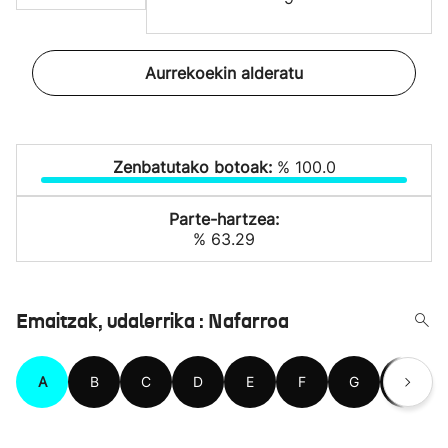
Aurrekoekin alderatu
Zenbatutako botoak:
% 100.0
Parte-hartzea:
% 63.29
Emaitzak, udalerrika : Nafarroa
A
B
C
D
E
F
G
H