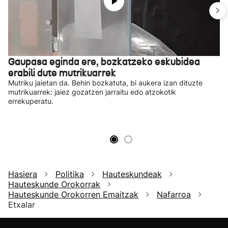
Gaupasa eginda ere, bozkatzeko eskubidea
erabili dute mutrikuarrek
Mutriku jaietan da. Behin bozkatuta, bi aukera izan dituzte
mutrikuarrek: jaiez gozatzen jarraitu edo atzokotik
errekuperatu.
Hasiera
Politika
Hauteskundeak
Hauteskunde Orokorrak
Hauteskunde Orokorren Emaitzak
Nafarroa
Etxalar