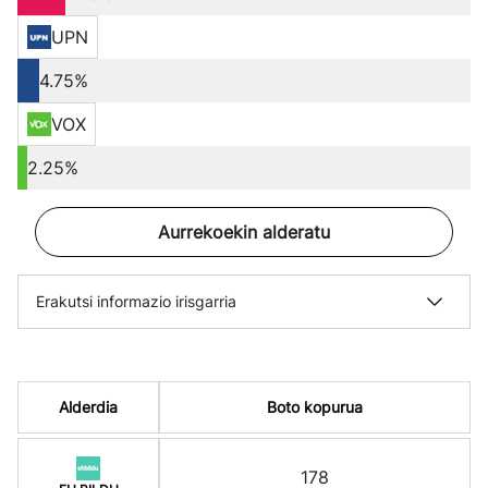
UPN
4.75%
VOX
2.25%
Aurrekoekin alderatu
Erakutsi informazio irisgarria
Alderdia
Boto kopurua
178