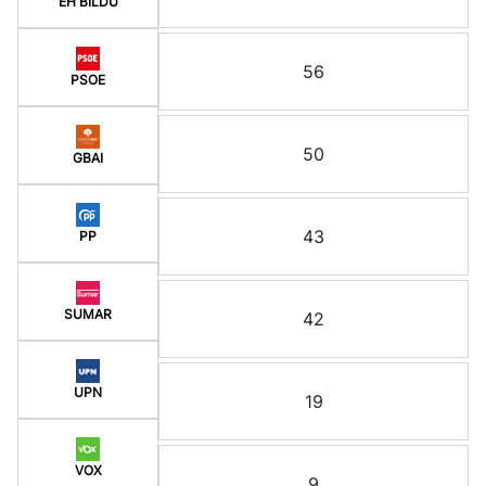
EH BILDU
56
PSOE
50
GBAI
43
PP
SUMAR
42
UPN
19
VOX
9