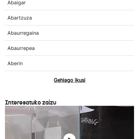
Abaigar
Abartzuza
Abaurregaina
Abaurrepea
Aberin
Gehiago ikusi
Interesatuko zaizu