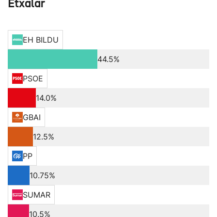
Etxalar
EH BILDU
44.5%
PSOE
14.0%
GBAI
12.5%
PP
10.75%
SUMAR
10.5%