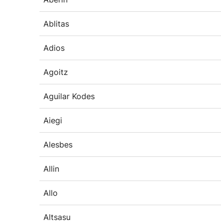
Ablitas
Adios
Agoitz
Aguilar Kodes
Aiegi
Alesbes
Allin
Allo
Altsasu