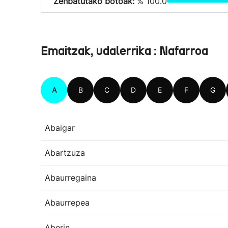
Zenbatutako botoak:
% 100.0
Emaitzak, udalerrika : Nafarroa
A
B
C
D
E
F
G
Abaigar
Abartzuza
Abaurregaina
Abaurrepea
Aberin