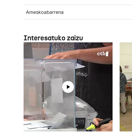
Ameskoabarrena
Interesatuko zaizu