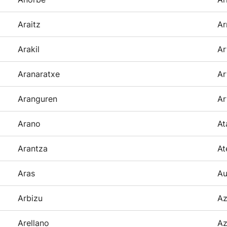
Araitz
Ar
Arakil
Ar
Aranaratxe
Ar
Aranguren
Ar
Arano
At
Arantza
At
Aras
Au
Arbizu
Az
Arellano
Az