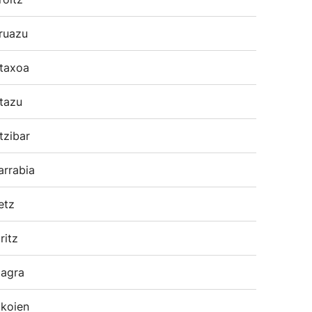
ruazu
taxoa
tazu
tzibar
arrabia
etz
ritz
agra
koien