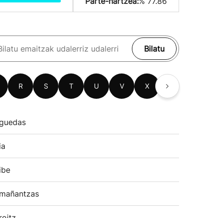
Parte-hartzea:
% 77.86
Bilatu
R
S
T
U
V
X
Z
guedas
ia
ibe
mañantzas
roitz