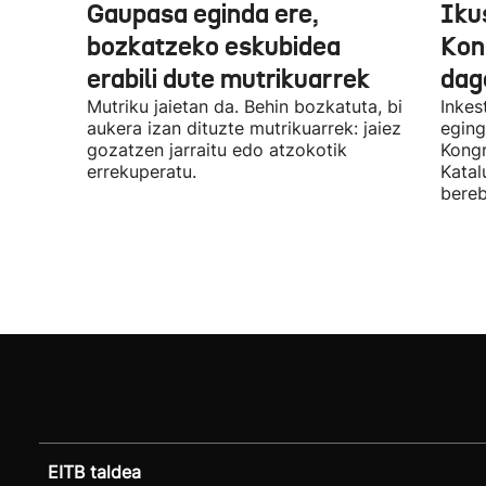
Gaupasa eginda ere,
Iku
bozkatzeko eskubidea
Kon
erabili dute mutrikuarrek
dag
Mutriku jaietan da. Behin bozkatuta, bi
Inkes
aukera izan dituzte mutrikuarrek: jaiez
eging
gozatzen jarraitu edo atzokotik
Kongr
errekuperatu.
Katal
bereb
EITB taldea