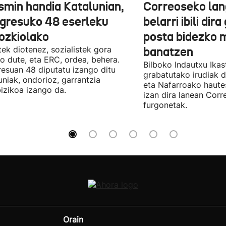
smin handia Katalunian,
Correoseko lan
gresuko 48 eserleku
belarri ibili dir
ozkiolako
posta bidezko 
tek diotenez, sozialistek gora
banatzen
o dute, eta ERC, ordea, behera.
Bilboko Indautxu Ika
esuan 48 diputatu izango ditu
grabatutako irudiak d
uniak, ondorioz, garrantzia
eta Nafarroako haute
izikoa izango da.
izan dira lanean Cor
furgonetak.
Orain