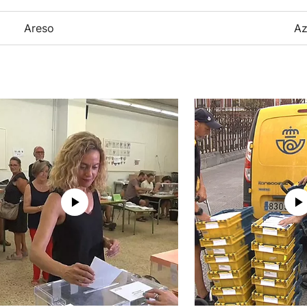
Areso
Az