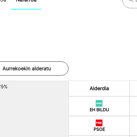
Aurrekoekin alderatu
79%
Alderdia
EH BILDU
PSOE