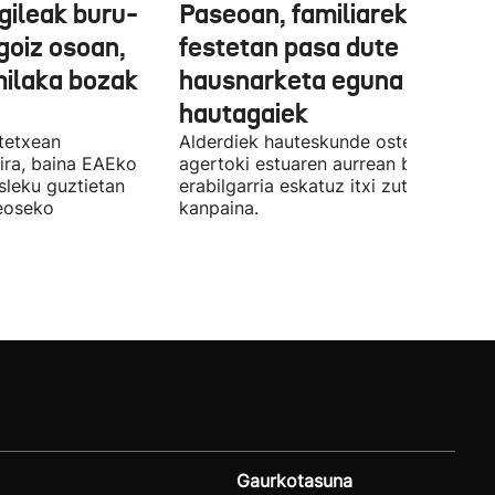
gileak buru-
Paseoan, familiarekin edo
a goiz osoan,
festetan pasa dute
milaka bozak
hausnarketa eguna
hautagaiek
stetxean
Alderdiek hauteskunde osteko balizk
ira, baina EAEko
agertoki estuaren aurrean boto
sleku guztietan
erabilgarria eskatuz itxi zuten atzo
reoseko
kanpaina.
Gaurkotasuna