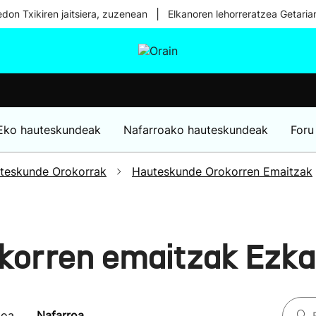
|
don Txikiren jaitsiera, zuzenean
Elkanoren lehorreratzea Getaria
tura
Ikusmiran
Egural
Osasuna
Teknologia
Eko hauteskundeak
Nafarroako hauteskundeak
Foru
teskunde Orokorrak
Hauteskunde Orokorren Emaitzak
korren emaitzak Ezk
koa
Nafarroa