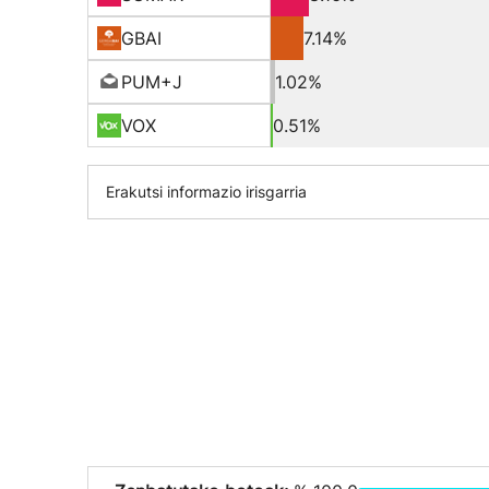
GBAI
7.14%
PUM+J
1.02%
VOX
0.51%
Erakutsi informazio irisgarria