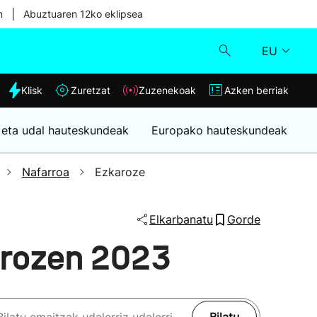
|
n
Abuztuaren 12ko eklipsea
EU
dia
Klisk
Zuretzat
Zuzenekoak
Azken berriak
Klisk
 eta udal hauteskundeak
Europako hauteskundeak
Zuzenekoak
Nafarroa
Ezkaroze
Zuretzat
Elkarbanatu
Gorde
Azken berriak
arozen 2023