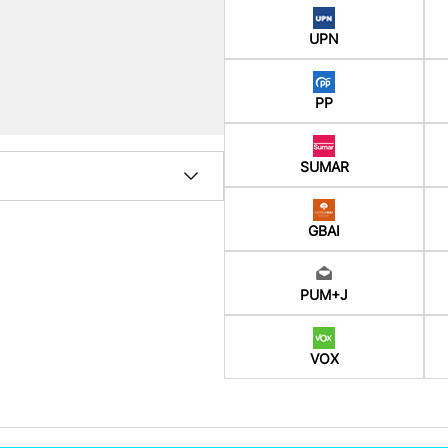
UPN
PP
SUMAR
GBAI
PUM+J
VOX