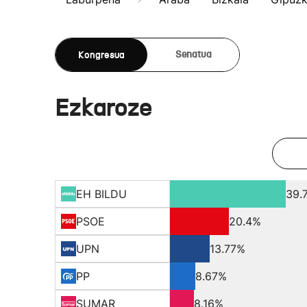
Kongresua
Senatua
Ezkaroze
EH BILDU
39.
PSOE
20.4%
UPN
13.77%
PP
8.67%
SUMAR
8.16%