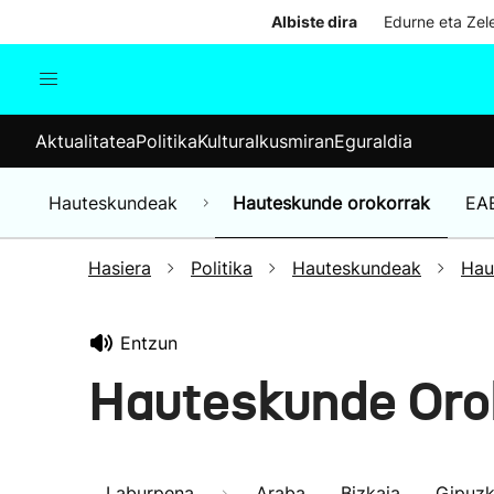
Albiste dira
Edurne eta Zele
Aktualitatea
Politika
Kul
Aktualitatea
Politika
Kultura
Ikusmiran
Eguraldia
Gizartea
Hauteskundeak
Ekonomia
Hauteskundeak
Hauteskunde orokorrak
EA
Munduko albisteak
Hasiera
Politika
Hauteskundeak
Hau
Entzun
Hauteskunde Oro
Laburpena
Araba
Bizkaia
Gipuz