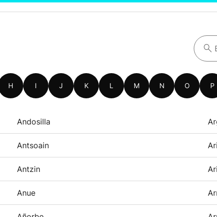
H
I
J
K
L
M
N
O
P
Andosilla
Ar
Antsoain
Ar
Antzin
Ar
Anue
Ar
Añorbe
Ar