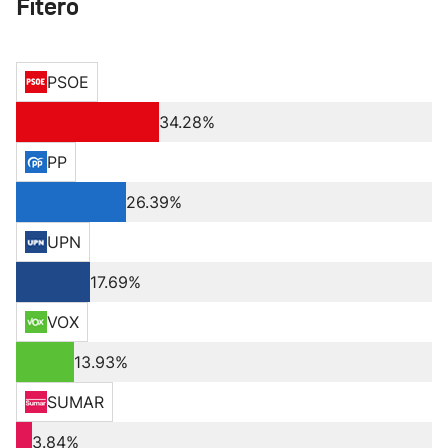
Fitero
PSOE
34.28%
PP
26.39%
UPN
17.69%
VOX
13.93%
SUMAR
3.84%