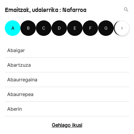
Emaitzak, udalerrika : Nafarroa
A
B
C
D
E
F
G
H
Abaigar
Abartzuza
Abaurregaina
Abaurrepea
Aberin
Gehiago ikusi