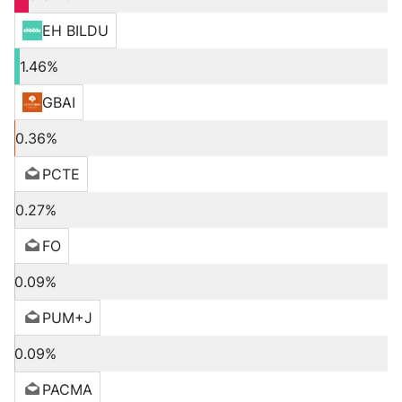
EH BILDU
1.46%
GBAI
0.36%
PCTE
0.27%
FO
0.09%
PUM+J
0.09%
PACMA