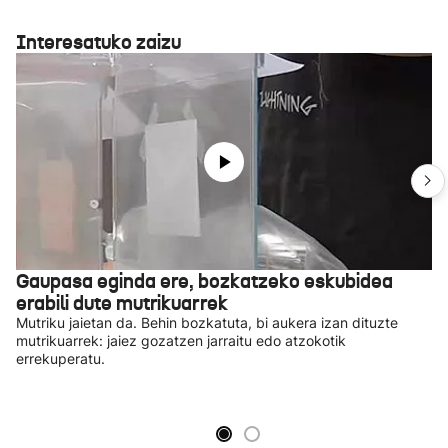
Interesatuko zaizu
Gaupasa eginda ere, bozkatzeko eskubidea
erabili dute mutrikuarrek
Mutriku jaietan da. Behin bozkatuta, bi aukera izan dituzte
mutrikuarrek: jaiez gozatzen jarraitu edo atzokotik
errekuperatu.