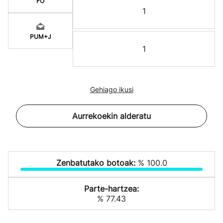
FO
1
PUM+J
1
Gehiago ikusi
Aurrekoekin alderatu
Zenbatutako botoak:
% 100.0
Parte-hartzea:
% 77.43