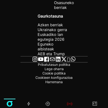
Osasuneko
berriak
Gaurkotasuna
Azken berriak
Ukrainako gerra
Euskadiko lan
egutegia 2026
Eguneko
albisteak
AEB eta Trump
Pribatutasun politika
Lege oharra
Cookie politika
Cookieen konfigurazioa
Harremana