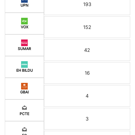
193
UPN
152
VOX
SUMAR
42
EH BILDU
16
GBAI
4
PCTE
3