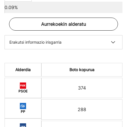
0.09%
Aurrekoekin alderatu
Erakutsi informazio irisgarria
Alderdia
Boto kopurua
374
PSOE
288
PP