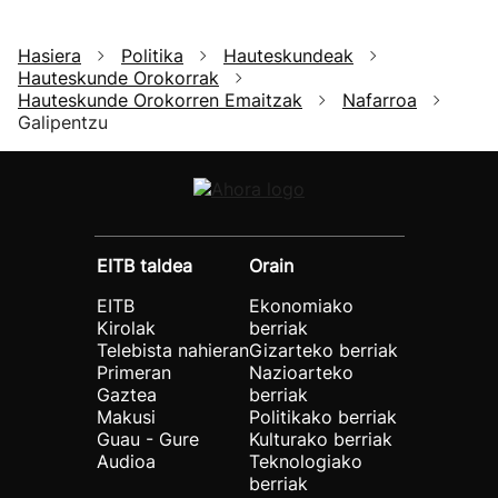
Hasiera
Politika
Hauteskundeak
Hauteskunde Orokorrak
Hauteskunde Orokorren Emaitzak
Nafarroa
Galipentzu
EITB taldea
Orain
EITB
Ekonomiako
Kirolak
berriak
Telebista nahieran
Gizarteko berriak
Primeran
Nazioarteko
Gaztea
berriak
Makusi
Politikako berriak
Guau - Gure
Kulturako berriak
Audioa
Teknologiako
berriak