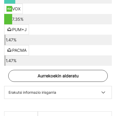
VOX
7.35%
PUM+J
1.47%
PACMA
1.47%
Aurrekoekin alderatu
Erakutsi informazio irisgarria