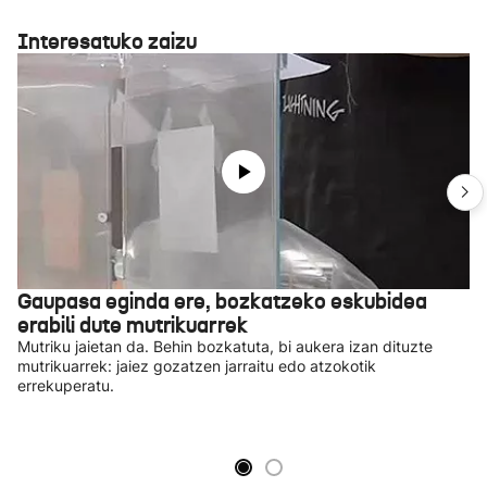
Interesatuko zaizu
Gaupasa eginda ere, bozkatzeko eskubidea
erabili dute mutrikuarrek
Mutriku jaietan da. Behin bozkatuta, bi aukera izan dituzte
mutrikuarrek: jaiez gozatzen jarraitu edo atzokotik
errekuperatu.