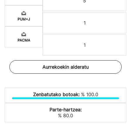
5
PUM+J
1
PACMA
1
Aurrekoekin alderatu
Zenbatutako botoak:
% 100.0
Parte-hartzea:
% 80.0