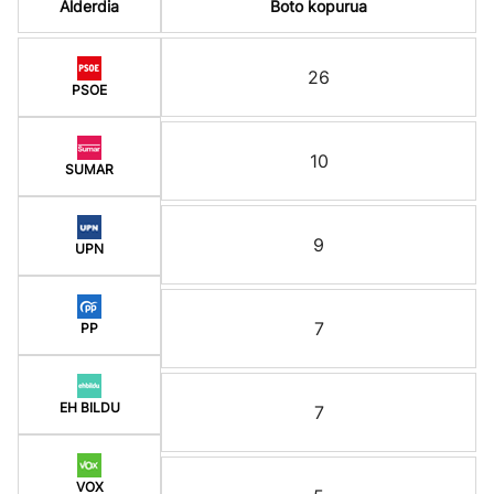
Alderdia
Boto kopurua
26
PSOE
10
SUMAR
9
UPN
7
PP
EH BILDU
7
VOX