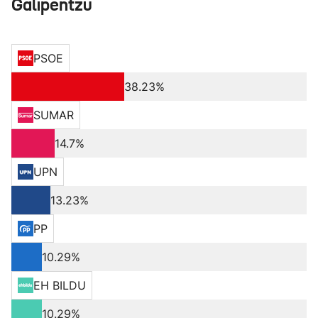
Galipentzu
PSOE
38.23%
SUMAR
14.7%
UPN
13.23%
PP
10.29%
EH BILDU
10.29%