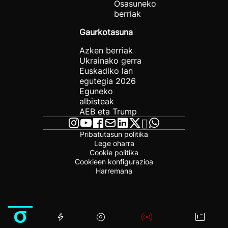
Osasuneko
berriak
Gaurkotasuna
Azken berriak
Ukrainako gerra
Euskadiko lan
egutegia 2026
Eguneko
albisteak
AEB eta Trump
Pribatutasun politika
Lege oharra
Cookie politika
Cookieen konfigurazioa
Harremana