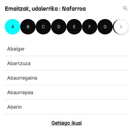
Emaitzak, udalerrika : Nafarroa
A
B
C
D
E
F
G
H
Abaigar
Abartzuza
Abaurregaina
Abaurrepea
Aberin
Gehiago ikusi