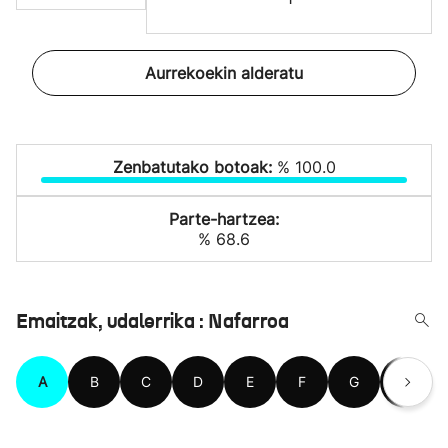
Aurrekoekin alderatu
Zenbatutako botoak:
% 100.0
Parte-hartzea:
% 68.6
Emaitzak, udalerrika : Nafarroa
A
B
C
D
E
F
G
H