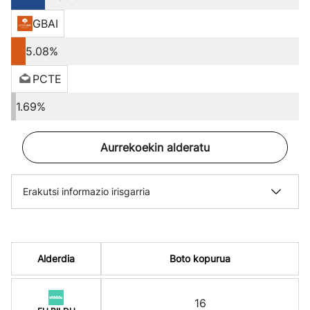
GBAI
5.08%
PCTE
1.69%
Aurrekoekin alderatu
Erakutsi informazio irisgarria
Alderdia
Boto kopurua
16