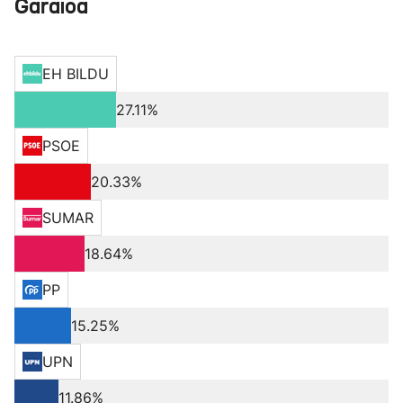
Garaioa
EH BILDU
27.11%
PSOE
20.33%
SUMAR
18.64%
PP
15.25%
UPN
11.86%