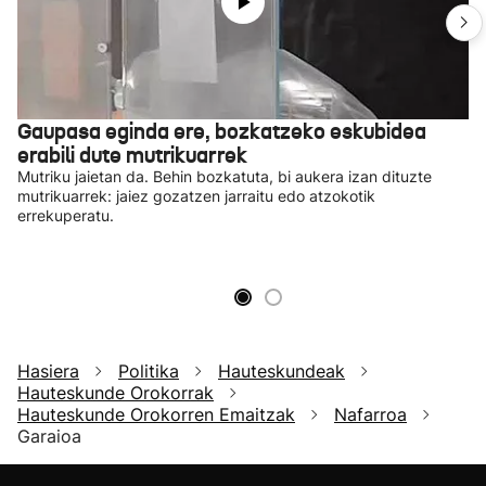
Gaupasa eginda ere, bozkatzeko eskubidea
erabili dute mutrikuarrek
Mutriku jaietan da. Behin bozkatuta, bi aukera izan dituzte
mutrikuarrek: jaiez gozatzen jarraitu edo atzokotik
errekuperatu.
Hasiera
Politika
Hauteskundeak
Hauteskunde Orokorrak
Hauteskunde Orokorren Emaitzak
Nafarroa
Garaioa