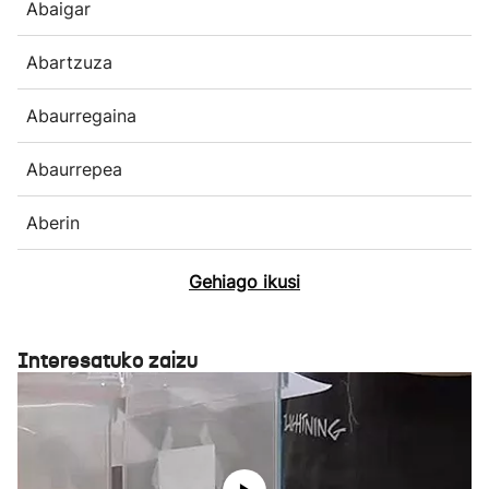
Abaigar
Abartzuza
Abaurregaina
Abaurrepea
Aberin
Gehiago ikusi
Interesatuko zaizu