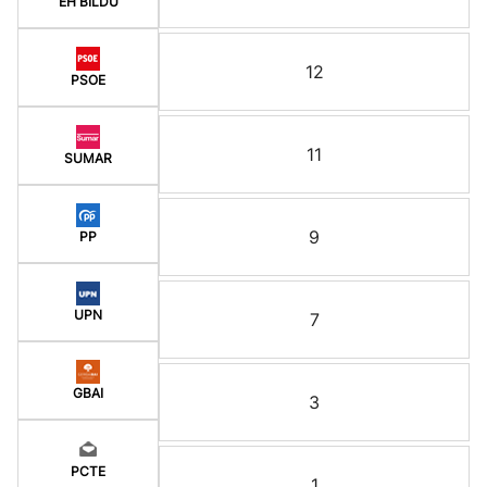
EH BILDU
12
PSOE
11
SUMAR
9
PP
UPN
7
GBAI
3
PCTE
1