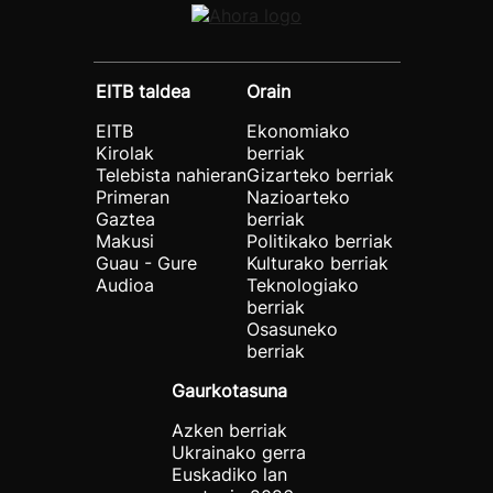
EITB taldea
Orain
EITB
Ekonomiako
Kirolak
berriak
Telebista nahieran
Gizarteko berriak
Primeran
Nazioarteko
Gaztea
berriak
Makusi
Politikako berriak
Guau - Gure
Kulturako berriak
Audioa
Teknologiako
berriak
Osasuneko
berriak
Gaurkotasuna
Azken berriak
Ukrainako gerra
Euskadiko lan