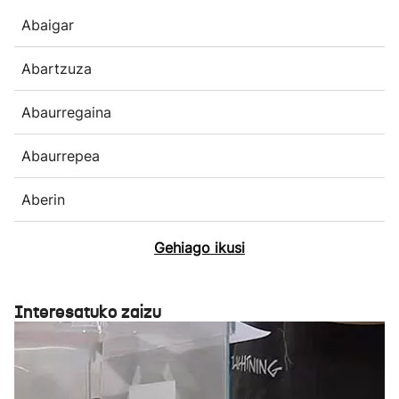
Abaigar
Abartzuza
Abaurregaina
Abaurrepea
Aberin
Gehiago ikusi
Interesatuko zaizu