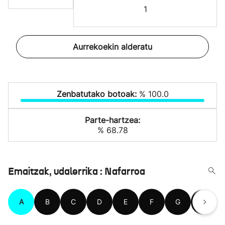
1
Aurrekoekin alderatu
Zenbatutako botoak:
% 100.0
Parte-hartzea:
% 68.78
Emaitzak, udalerrika : Nafarroa
A
B
C
D
E
F
G
H