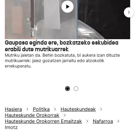
Gaupasa eginda ere, bozkatzeko eskubidea
erabili dute mutrikuarrek
Mutriku jaietan da. Behin bozkatuta, bi aukera izan dituzte
mutrikuarrek: jaiez gozatzen jarraitu edo atzokotik
errekuperatu.
Hasiera
Politika
Hauteskundeak
Hauteskunde Orokorrak
Hauteskunde Orokorren Emaitzak
Nafarroa
Imotz