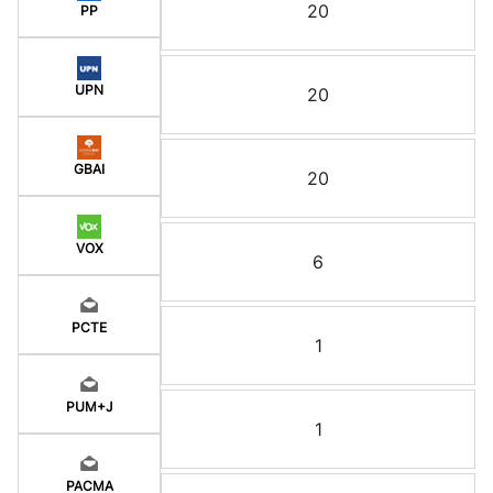
20
PP
UPN
20
GBAI
20
VOX
6
PCTE
1
PUM+J
1
PACMA