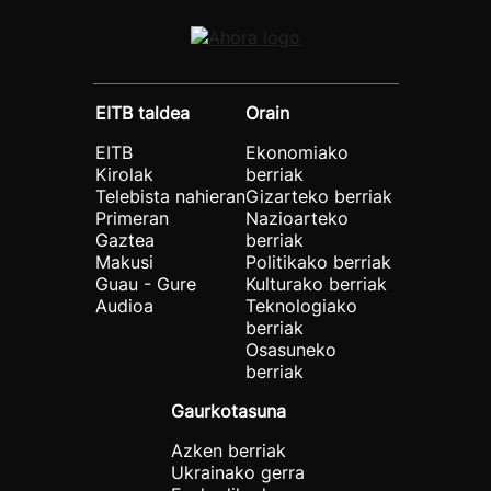
EITB taldea
Orain
EITB
Ekonomiako
Kirolak
berriak
Telebista nahieran
Gizarteko berriak
Primeran
Nazioarteko
Gaztea
berriak
Makusi
Politikako berriak
Guau - Gure
Kulturako berriak
Audioa
Teknologiako
berriak
Osasuneko
berriak
Gaurkotasuna
Azken berriak
Ukrainako gerra