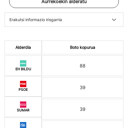
Aurrekoekin alderatu
Erakutsi informazio irisgarria
Alderdia
Boto kopurua
88
EH BILDU
39
PSOE
39
SUMAR