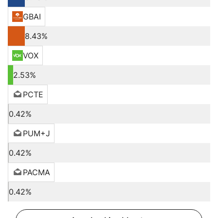
GBAI
8.43%
VOX
2.53%
PCTE
0.42%
PUM+J
0.42%
PACMA
0.42%