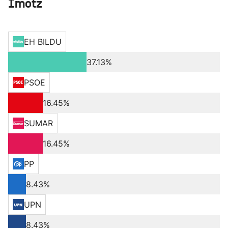
Imotz
EH BILDU
37.13%
PSOE
16.45%
SUMAR
16.45%
PP
8.43%
UPN
8.43%