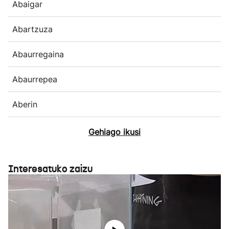
Abaigar
Abartzuza
Abaurregaina
Abaurrepea
Aberin
Gehiago ikusi
Interesatuko zaizu