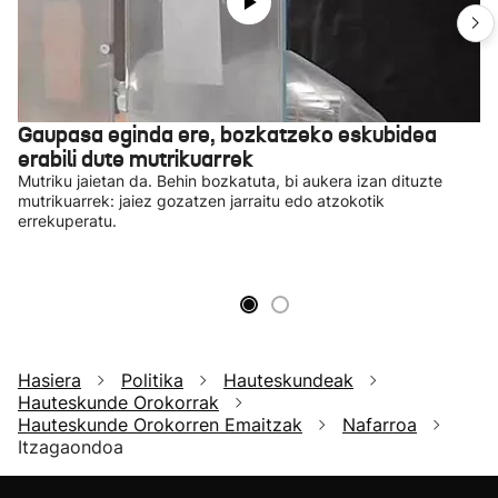
Gaupasa eginda ere, bozkatzeko eskubidea
erabili dute mutrikuarrek
Mutriku jaietan da. Behin bozkatuta, bi aukera izan dituzte
mutrikuarrek: jaiez gozatzen jarraitu edo atzokotik
errekuperatu.
Hasiera
Politika
Hauteskundeak
Hauteskunde Orokorrak
Hauteskunde Orokorren Emaitzak
Nafarroa
Itzagaondoa