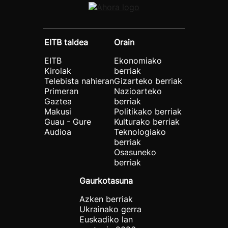
EITB taldea
Orain
EITB
Ekonomiako
Kirolak
berriak
Telebista nahieran
Gizarteko berriak
Primeran
Nazioarteko
Gaztea
berriak
Makusi
Politikako berriak
Guau - Gure
Kulturako berriak
Audioa
Teknologiako
berriak
Osasuneko
berriak
Gaurkotasuna
Azken berriak
Ukrainako gerra
Euskadiko lan