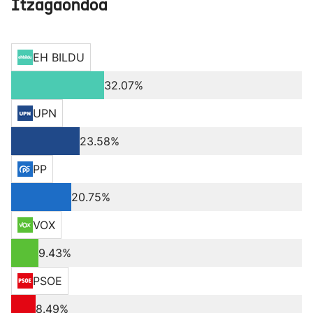
Itzagaondoa
EH BILDU
32.07%
UPN
23.58%
PP
20.75%
VOX
9.43%
PSOE
8.49%