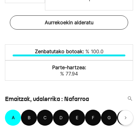
Aurrekoekin alderatu
Zenbatutako botoak:
% 100.0
Parte-hartzea:
% 77.94
Emaitzak, udalerrika : Nafarroa
A
B
C
D
E
F
G
H