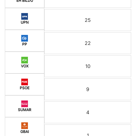
EH BILDU
25
UPN
22
PP
10
VOX
PSOE
9
SUMAR
4
GBAI
1