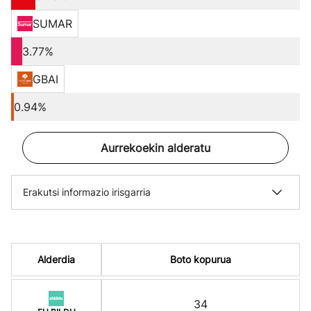
SUMAR
3.77%
GBAI
0.94%
Aurrekoekin alderatu
Erakutsi informazio irisgarria
Alderdia
Boto kopurua
34