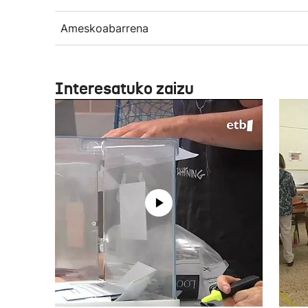
Ameskoabarrena
Interesatuko zaizu