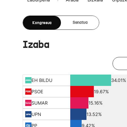
Kongresua
Senatua
Izaba
EH BILDU
34.01%
PSOE
19.67%
SUMAR
15.16%
UPN
13.52%
PP
9.42%