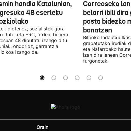
smin handia Katalunian,
Correoseko lan
gresuko 48 eserleku
belarri ibili dir
ozkiolako
posta bidezko 
tek diotenez, sozialistek gora
banatzen
o dute, eta ERC, ordea, behera.
Bilboko Indautxu Ika
esuan 48 diputatu izango ditu
grabatutako irudiak d
uniak, ondorioz, garrantzia
eta Nafarroako haute
izikoa izango da.
izan dira lanean Cor
furgonetak.
Orain