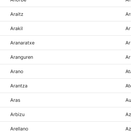
Araitz
Ar
Arakil
Ar
Aranaratxe
Ar
Aranguren
Ar
Arano
At
Arantza
At
Aras
Au
Arbizu
Az
Arellano
Az