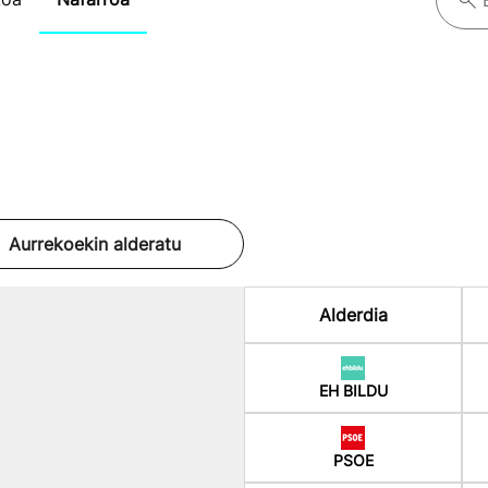
Aurrekoekin alderatu
Alderdia
EH BILDU
PSOE