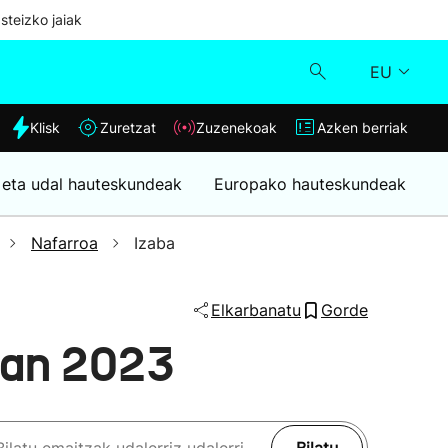
steizko jaiak
EU
dia
Klisk
Zuretzat
Zuzenekoak
Azken berriak
Klisk
 eta udal hauteskundeak
Europako hauteskundeak
Zuzenekoak
Nafarroa
Izaba
Zuretzat
Elkarbanatu
Gorde
Azken berriak
ban 2023