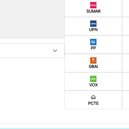
SUMAR
UPN
PP
GBAI
VOX
PCTE