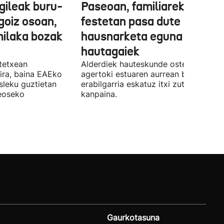
gileak buru-
Paseoan, familiarekin edo
a goiz osoan,
festetan pasa dute
milaka bozak
hausnarketa eguna
hautagaiek
stetxean
Alderdiek hauteskunde osteko balizk
ira, baina EAEko
agertoki estuaren aurrean boto
sleku guztietan
erabilgarria eskatuz itxi zuten atzo
reoseko
kanpaina.
Gaurkotasuna