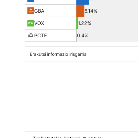
GBAI
6.14%
VOX
1.22%
PCTE
0.4%
Erakutsi informazio irisgarria