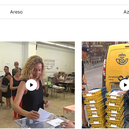
Areso
Az