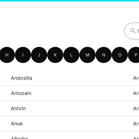
H
I
J
K
L
M
N
O
P
Andosilla
Ar
Antsoain
Ar
Antzin
Ar
Anue
Ar
Añorbe
Ar