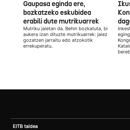
Gaupasa eginda ere,
Iku
bozkatzeko eskubidea
Kon
erabili dute mutrikuarrek
dag
Mutriku jaietan da. Behin bozkatuta, bi
Inkes
aukera izan dituzte mutrikuarrek: jaiez
eging
gozatzen jarraitu edo atzokotik
Kongr
errekuperatu.
Katal
bereb
EITB taldea