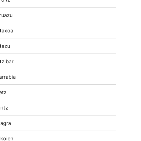
ruazu
taxoa
tazu
tzibar
arrabia
etz
ritz
agra
koien