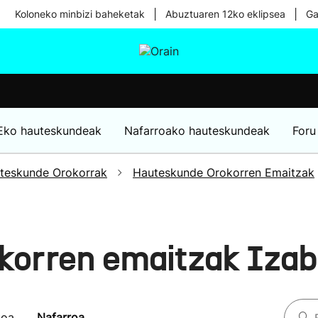
|
|
Koloneko minbizi baheketak
Abuztuaren 12ko eklipsea
Ga
tura
Ikusmiran
Egural
Osasuna
Teknologia
Eko hauteskundeak
Nafarroako hauteskundeak
Foru
teskunde Orokorrak
Hauteskunde Orokorren Emaitzak
korren emaitzak Iza
koa
Nafarroa