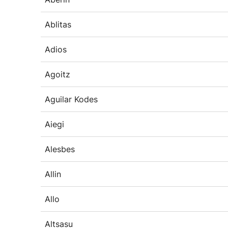
Ablitas
Adios
Agoitz
Aguilar Kodes
Aiegi
Alesbes
Allin
Allo
Altsasu