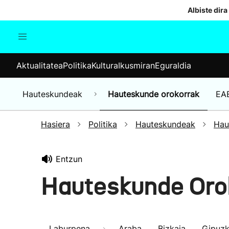
Albiste dira
Aktualitatea
Politika
Kul
Aktualitatea
Politika
Kultura
Ikusmiran
Eguraldia
Gizartea
Hauteskundeak
Ekonomia
Hauteskundeak
Hauteskunde orokorrak
EA
Munduko albisteak
Hasiera
Politika
Hauteskundeak
Hau
Entzun
Hauteskunde Oro
Laburpena
Araba
Bizkaia
Gipuz