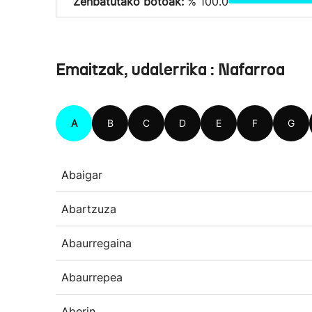
Zenbatutako botoak:
% 100.0
Emaitzak, udalerrika : Nafarroa
A
B
C
D
E
F
G
Abaigar
Abartzuza
Abaurregaina
Abaurrepea
Aberin