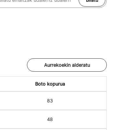
Bilatu
Aurrekoekin alderatu
Boto kopurua
83
48