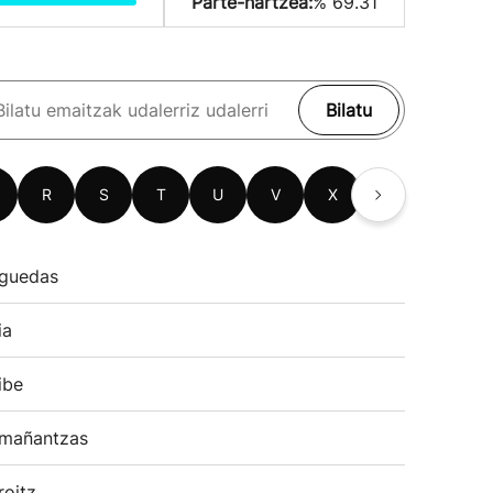
Parte-hartzea:
% 69.31
Bilatu
R
S
T
U
V
X
Z
guedas
ia
ibe
mañantzas
roitz