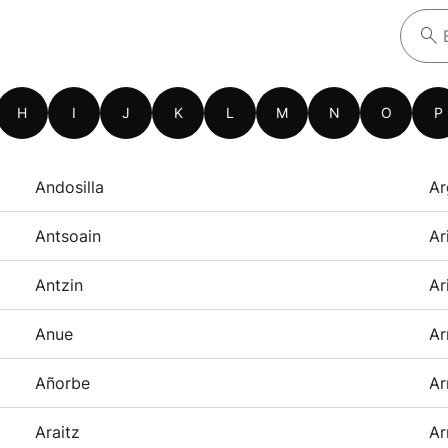
H
I
J
K
L
M
N
O
P
Andosilla
Ar
Antsoain
Ar
Antzin
Ar
Anue
Ar
Añorbe
Ar
Araitz
Ar