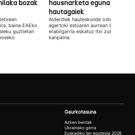
milaka bozak
hausnarketa eguna
hautagaiek
stetxean
Alderdiek hauteskunde osteko balizk
ira, baina EAEko
agertoki estuaren aurrean boto
sleku guztietan
erabilgarria eskatuz itxi zuten atzo
reoseko
kanpaina.
Gaurkotasuna
Azken berriak
Ukrainako gerra
Euskadiko lan egutegia 2026