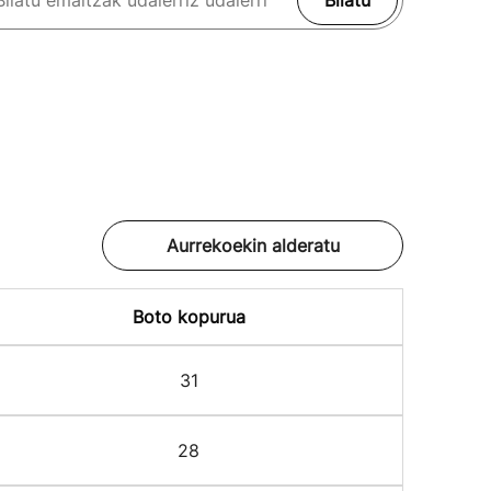
Bilatu
Aurrekoekin alderatu
Boto kopurua
31
28