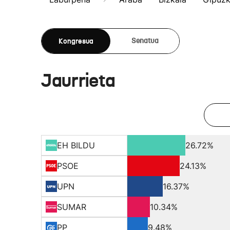
Kongresua
Senatua
Jaurrieta
EH BILDU
26.72%
PSOE
24.13%
UPN
16.37%
SUMAR
10.34%
PP
9.48%