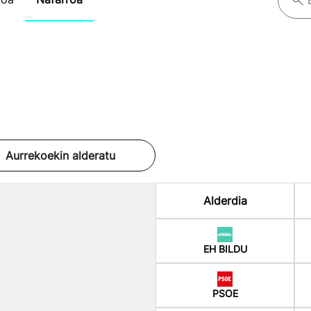
Aurrekoekin alderatu
Alderdia
EH BILDU
PSOE