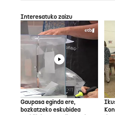
Interesatuko zaizu
Gaupasa eginda ere,
Iku
bozkatzeko eskubidea
Kon