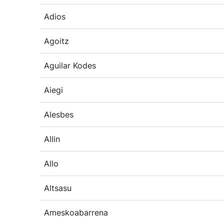
Adios
Agoitz
Aguilar Kodes
Aiegi
Alesbes
Allin
Allo
Altsasu
Ameskoabarrena