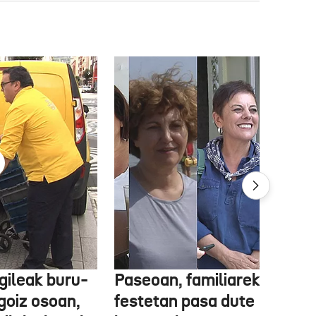
gileak buru-
Paseoan, familiarekin edo
a goiz osoan,
festetan pasa dute