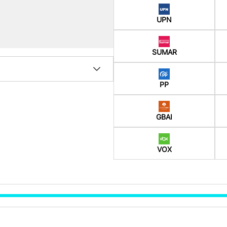
UPN
SUMAR
PP
GBAI
VOX