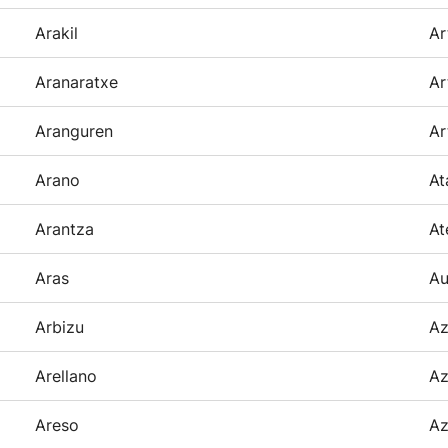
Arakil
Ar
Aranaratxe
Ar
Aranguren
Ar
Arano
At
Arantza
At
Aras
Au
Arbizu
Az
Arellano
Az
Areso
Az