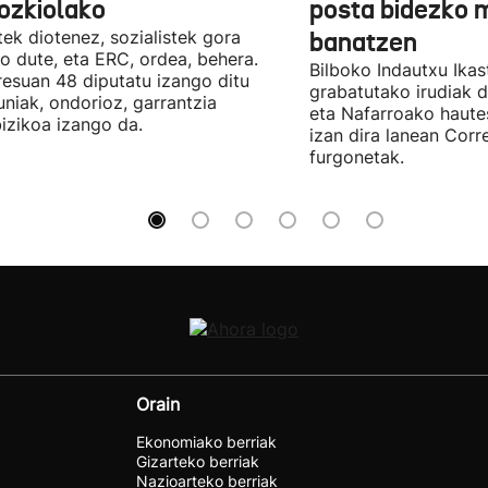
ozkiolako
posta bidezko 
tek diotenez, sozialistek gora
banatzen
o dute, eta ERC, ordea, behera.
Bilboko Indautxu Ika
esuan 48 diputatu izango ditu
grabatutako irudiak d
uniak, ondorioz, garrantzia
eta Nafarroako haute
izikoa izango da.
izan dira lanean Cor
furgonetak.
Orain
Ekonomiako berriak
Gizarteko berriak
Nazioarteko berriak