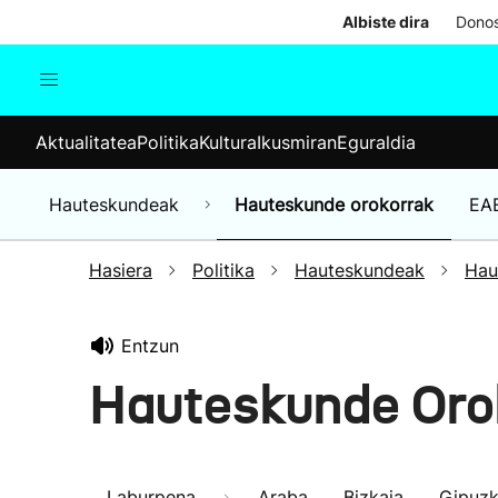
Albiste dira
Donos
Aktualitatea
Politika
Kul
Aktualitatea
Politika
Kultura
Ikusmiran
Eguraldia
Gizartea
Hauteskundeak
Ekonomia
Hauteskundeak
Hauteskunde orokorrak
EA
Munduko albisteak
Hasiera
Politika
Hauteskundeak
Hau
Entzun
Hauteskunde Oro
Laburpena
Araba
Bizkaia
Gipuz