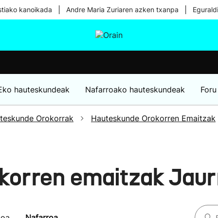
|
|
tiako kanoikada
Andre Maria Zuriaren azken txanpa
Egurald
tura
Ikusmiran
Egural
Osasuna
Teknologia
Eko hauteskundeak
Nafarroako hauteskundeak
Foru
teskunde Orokorrak
Hauteskunde Orokorren Emaitzak
korren emaitzak Jaur
koa
Nafarroa