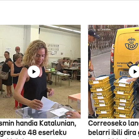
smin handia Katalunian,
Correoseko lan
gresuko 48 eserleku
belarri ibili dir