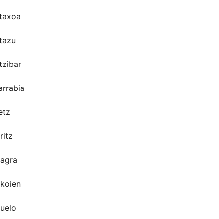
taxoa
tazu
tzibar
arrabia
etz
ritz
agra
koien
uelo