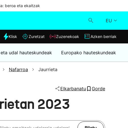
ia: beroa eta ekaitzak
EU
dia
Klisk
Zuretzat
Zuzenekoak
Azken berriak
Klisk
 eta udal hauteskundeak
Europako hauteskundeak
Zuzenekoak
Nafarroa
Jaurrieta
Zuretzat
Elkarbanatu
Gorde
Azken berriak
rietan 2023