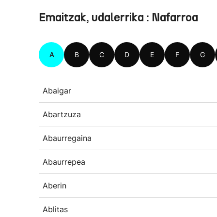
Emaitzak, udalerrika : Nafarroa
A
B
C
D
E
F
G
Abaigar
Abartzuza
Abaurregaina
Abaurrepea
Aberin
Ablitas