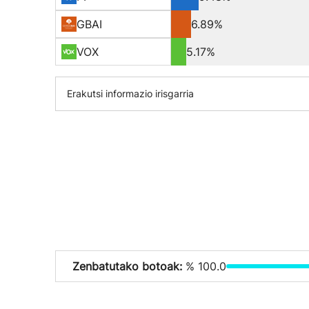
GBAI
6.89%
VOX
5.17%
Erakutsi informazio irisgarria
Zenbatutako botoak:
% 100.0