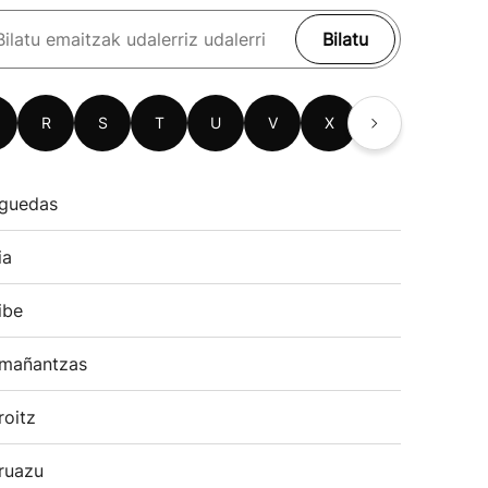
Bilatu
R
S
T
U
V
X
Z
guedas
ia
ibe
mañantzas
roitz
ruazu