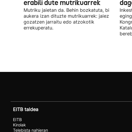
erabili dute mutrikuarrek
dag
Mutriku jaietan da. Behin bozkatuta, bi
Inkes
aukera izan dituzte mutrikuarrek: jaiez
eging
gozatzen jarraitu edo atzokotik
Kongr
errekuperatu.
Katal
bereb
EITB taldea
EITB
Kirolak
Telebista nahieran