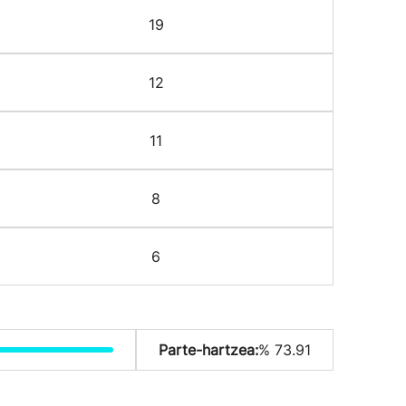
19
12
11
8
6
Parte-hartzea:
% 73.91