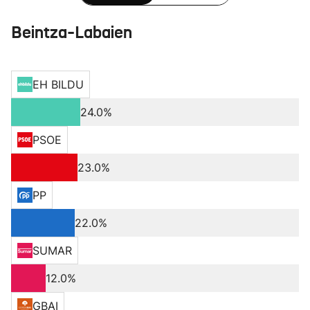
Beintza-Labaien
EH BILDU
24.0%
PSOE
23.0%
PP
22.0%
SUMAR
12.0%
GBAI