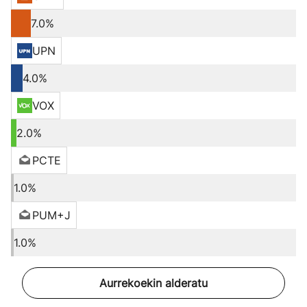
7.0%
UPN
4.0%
VOX
2.0%
PCTE
1.0%
PUM+J
1.0%
Aurrekoekin alderatu