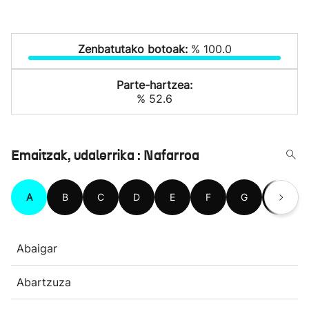
Zenbatutako botoak:
% 100.0
Parte-hartzea:
% 52.6
Emaitzak, udalerrika : Nafarroa
A
B
C
D
E
F
G
H
Abaigar
Abartzuza