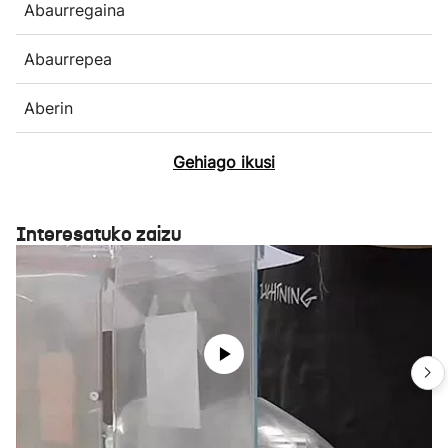
Abaurregaina
Abaurrepea
Aberin
Gehiago ikusi
Interesatuko zaizu