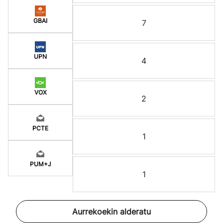
GBAI
7
UPN
4
VOX
2
PCTE
1
PUM+J
1
Aurrekoekin alderatu