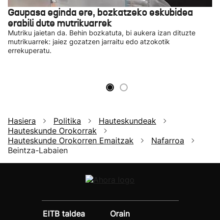
Gaupasa eginda ere, bozkatzeko eskubidea
erabili dute mutrikuarrek
Mutriku jaietan da. Behin bozkatuta, bi aukera izan dituzte
mutrikuarrek: jaiez gozatzen jarraitu edo atzokotik
errekuperatu.
Hasiera
Politika
Hauteskundeak
Hauteskunde Orokorrak
Hauteskunde Orokorren Emaitzak
Nafarroa
Beintza-Labaien
EITB taldea
Orain