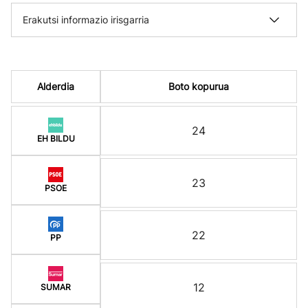
Erakutsi informazio irisgarria
Alderdia
Boto kopurua
24
EH BILDU
23
PSOE
22
PP
12
SUMAR