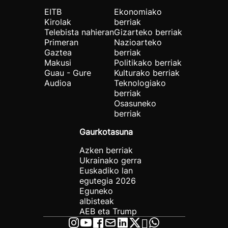
EITB
Ekonomiako
Kirolak
berriak
Telebista nahieran
Gizarteko berriak
Primeran
Nazioarteko
Gaztea
berriak
Makusi
Politikako berriak
Guau - Gure
Kulturako berriak
Audioa
Teknologiako
berriak
Osasuneko
berriak
Gaurkotasuna
Azken berriak
Ukrainako gerra
Euskadiko lan
egutegia 2026
Eguneko
albisteak
AEB eta Trump