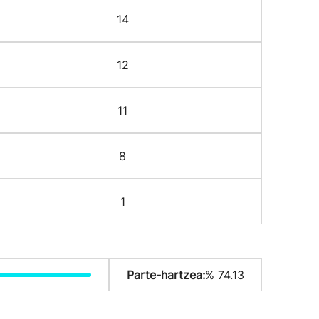
14
12
11
8
1
Parte-hartzea:
% 74.13