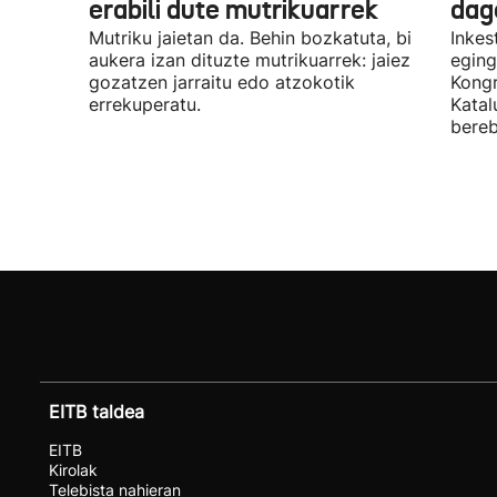
erabili dute mutrikuarrek
dag
Mutriku jaietan da. Behin bozkatuta, bi
Inkes
aukera izan dituzte mutrikuarrek: jaiez
eging
gozatzen jarraitu edo atzokotik
Kongr
errekuperatu.
Katal
bereb
EITB taldea
EITB
Kirolak
Telebista nahieran