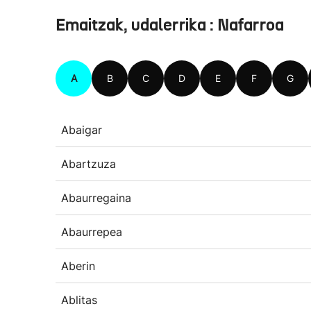
Emaitzak, udalerrika : Nafarroa
A
B
C
D
E
F
G
Abaigar
Abartzuza
Abaurregaina
Abaurrepea
Aberin
Ablitas