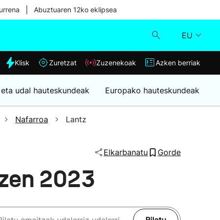
|
urrena
Abuztuaren 12ko eklipsea
EU
dia
Klisk
Zuretzat
Zuzenekoak
Azken berriak
Klisk
 eta udal hauteskundeak
Europako hauteskundeak
Zuzenekoak
Nafarroa
Lantz
Zuretzat
Elkarbanatu
Gorde
Azken berriak
tzen 2023