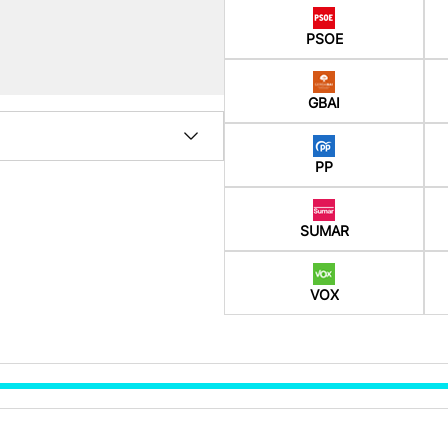
PSOE
GBAI
PP
SUMAR
VOX