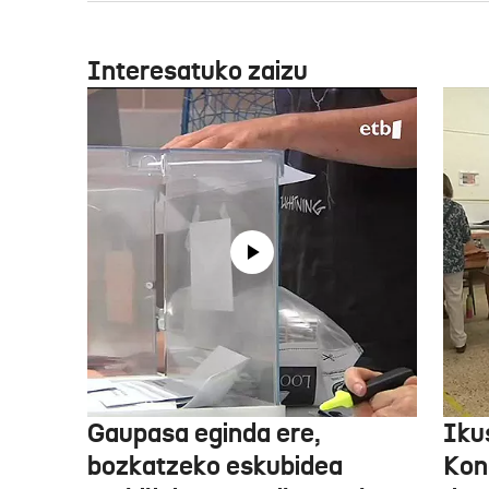
Interesatuko zaizu
Gaupasa eginda ere,
Iku
bozkatzeko eskubidea
Kon