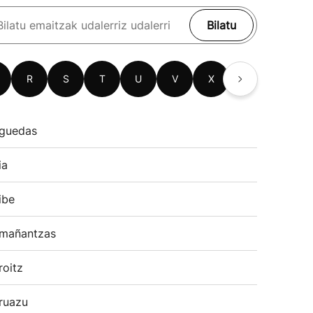
Bilatu
R
S
T
U
V
X
Z
guedas
ia
ibe
mañantzas
roitz
ruazu