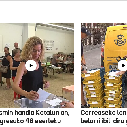
smin handia Katalunian,
Correoseko lan
gresuko 48 eserleku
belarri ibili dir