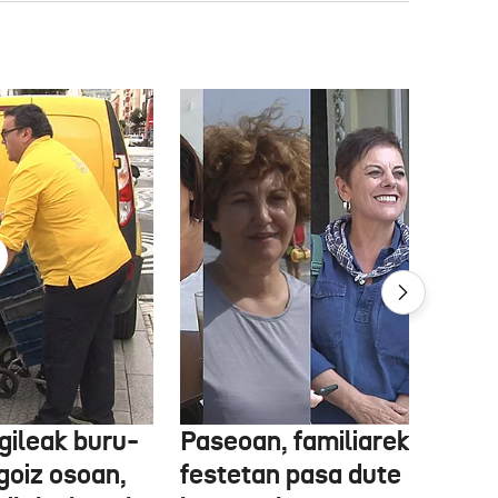
gileak buru-
Paseoan, familiarekin edo
a goiz osoan,
festetan pasa dute