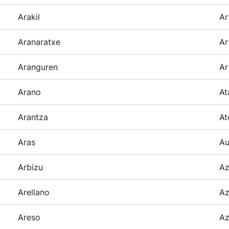
Arakil
Ar
Aranaratxe
Ar
Aranguren
Ar
Arano
At
Arantza
At
Aras
Au
Arbizu
Az
Arellano
Az
Areso
Az