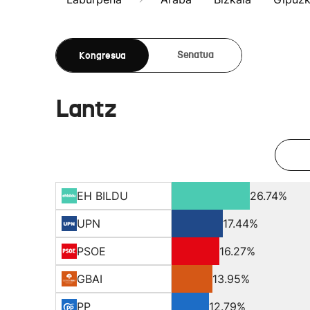
Kongresua
Senatua
Lantz
EH BILDU
26.74%
UPN
17.44%
PSOE
16.27%
GBAI
13.95%
PP
12.79%