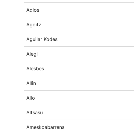
Adios
Agoitz
Aguilar Kodes
Aiegi
Alesbes
Allin
Allo
Altsasu
Ameskoabarrena