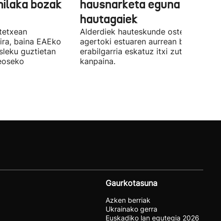
milaka bozak
hausnarketa eguna
hautagaiek
stetxean
Alderdiek hauteskunde osteko balizk
ira, baina EAEko
agertoki estuaren aurrean boto
sleku guztietan
erabilgarria eskatuz itxi zuten atzo
reoseko
kanpaina.
Gaurkotasuna
Azken berriak
Ukrainako gerra
Euskadiko lan egutegia 2026