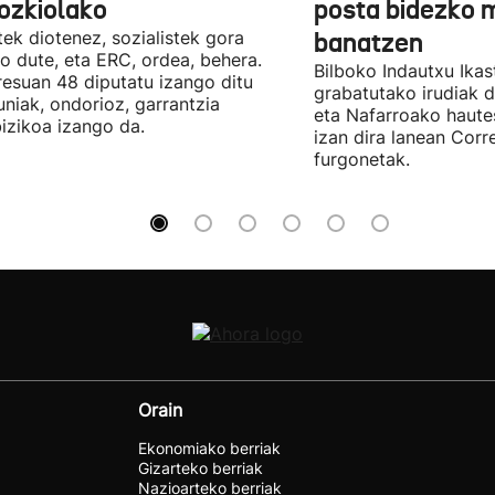
ozkiolako
posta bidezko 
tek diotenez, sozialistek gora
banatzen
o dute, eta ERC, ordea, behera.
Bilboko Indautxu Ika
esuan 48 diputatu izango ditu
grabatutako irudiak d
uniak, ondorioz, garrantzia
eta Nafarroako haute
izikoa izango da.
izan dira lanean Cor
furgonetak.
Orain
Ekonomiako berriak
Gizarteko berriak
Nazioarteko berriak