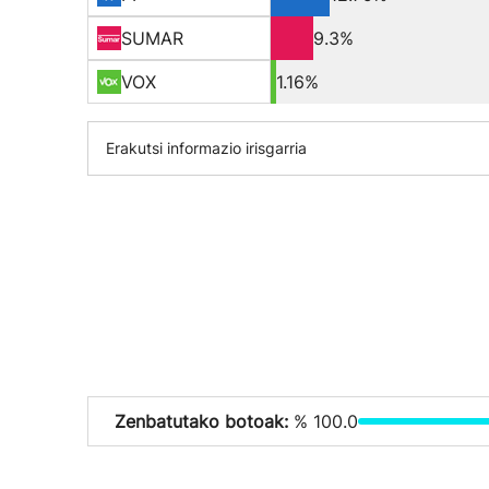
SUMAR
9.3%
VOX
1.16%
Erakutsi informazio irisgarria
Zenbatutako botoak:
% 100.0