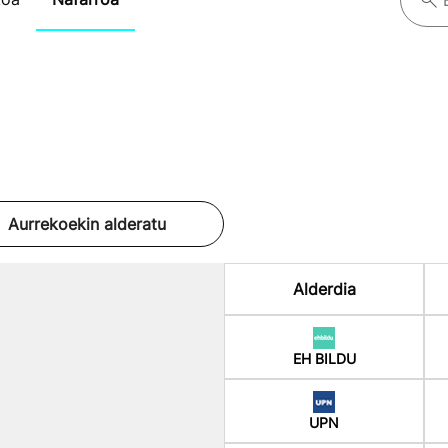
Aurrekoekin alderatu
Alderdia
EH BILDU
UPN