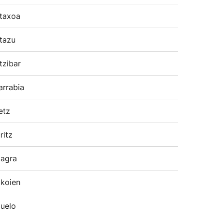
taxoa
tazu
tzibar
arrabia
etz
ritz
agra
koien
uelo