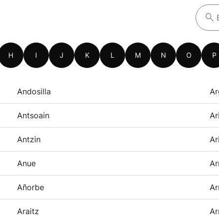
H
I
J
K
L
M
N
O
P
Andosilla
Ar
Antsoain
Ar
Antzin
Ar
Anue
Ar
Añorbe
Ar
Araitz
Ar