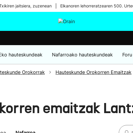
|
xikiren jaitsiera, zuzenean
Elkanoren lehorreratzearen 500. Urte
tura
Ikusmiran
Egural
Osasuna
Teknologia
Eko hauteskundeak
Nafarroako hauteskundeak
Foru
teskunde Orokorrak
Hauteskunde Orokorren Emaitzak
korren emaitzak Lan
koa
Nafarroa