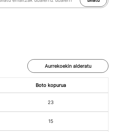
Bilatu
Aurrekoekin alderatu
Boto kopurua
23
15