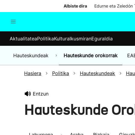
Albiste dira
Edurne eta Zeledón T
Aktualitatea
Politika
Kul
Aktualitatea
Politika
Kultura
Ikusmiran
Eguraldia
Gizartea
Hauteskundeak
Ekonomia
Hauteskundeak
Hauteskunde orokorrak
EA
Munduko albisteak
Hasiera
Politika
Hauteskundeak
Hau
Entzun
Hauteskunde Oro
Laburpena
Araba
Bizkaia
Gipuz