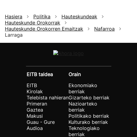
Hasiera
Politika
Hauteskundeak
Hauteskunde Orokorrak
Hauteskunde Orokorren Emaitzak
Nafarroa
Larraga
EITB taldea
Orain
EITB
Ekonomiako
Kirolak
berriak
Telebista nahieran
Gizarteko berriak
Primeran
Nazioarteko
Gaztea
berriak
Makusi
Politikako berriak
Guau - Gure
Kulturako berriak
Audioa
Teknologiako
berriak