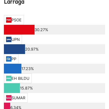
Larraga
PSOE
30.27%
UPN
20.97%
PP
17.23%
EH BILDU
15.87%
SUMAR
6.34%