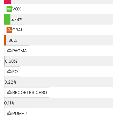
VOX
5.78%
GBAI
1.36%
PACMA
0.68%
FO
0.22%
RECORTES CERO
0.11%
PUM+J