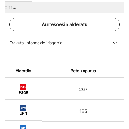
0.11%
Aurrekoekin alderatu
Erakutsi informazio irisgarria
Alderdia
Boto kopurua
267
PSOE
185
UPN