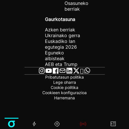
Osasuneko
berriak
Gaurkotasuna
Azken berriak
Ukrainako gerra
Euskadiko lan
egutegia 2026
Eguneko
albisteak
AEB eta Trump
Pribatutasun politika
Lege oharra
Cookie politika
Cookieen konfigurazioa
Harremana