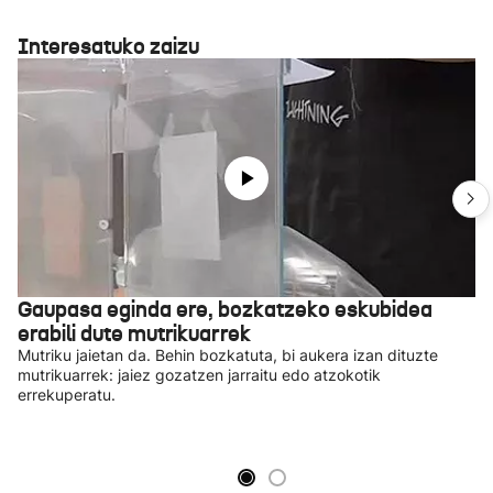
Interesatuko zaizu
Gaupasa eginda ere, bozkatzeko eskubidea
erabili dute mutrikuarrek
Mutriku jaietan da. Behin bozkatuta, bi aukera izan dituzte
mutrikuarrek: jaiez gozatzen jarraitu edo atzokotik
errekuperatu.