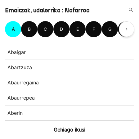
Emaitzak, udalerrika : Nafarroa
A
B
C
D
E
F
G
H
Abaigar
Abartzuza
Abaurregaina
Abaurrepea
Aberin
Gehiago ikusi