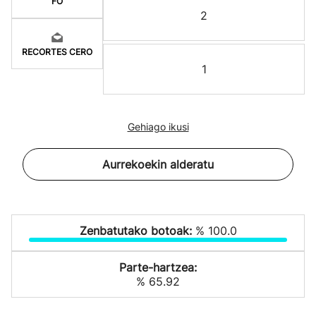
FO
2
RECORTES CERO
1
Gehiago ikusi
Aurrekoekin alderatu
Zenbatutako botoak:
% 100.0
Parte-hartzea:
% 65.92