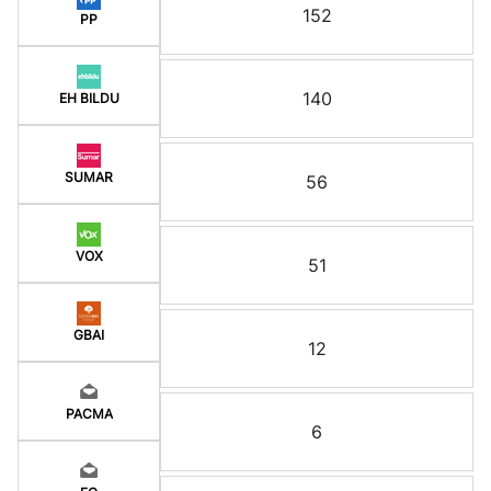
152
PP
140
EH BILDU
SUMAR
56
VOX
51
GBAI
12
PACMA
6