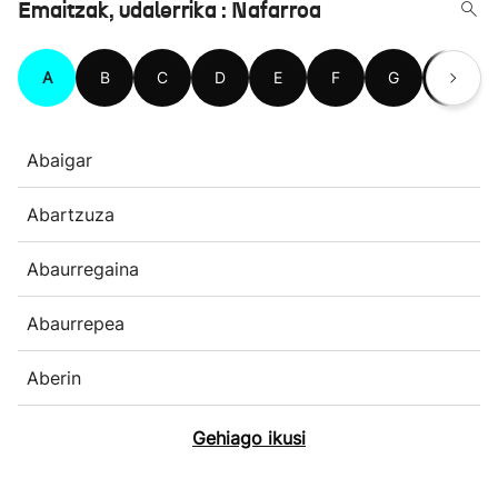
Emaitzak, udalerrika : Nafarroa
A
B
C
D
E
F
G
H
Abaigar
Abartzuza
Abaurregaina
Abaurrepea
Aberin
Gehiago ikusi