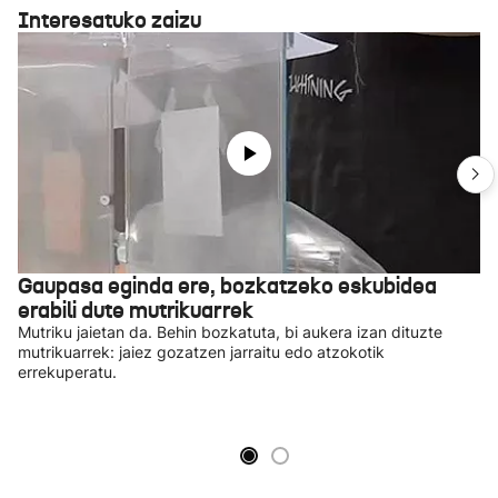
Interesatuko zaizu
Gaupasa eginda ere, bozkatzeko eskubidea
erabili dute mutrikuarrek
Mutriku jaietan da. Behin bozkatuta, bi aukera izan dituzte
mutrikuarrek: jaiez gozatzen jarraitu edo atzokotik
errekuperatu.