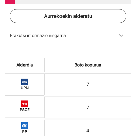
Aurrekoekin alderatu
Erakutsi informazio irisgarria
Alderdia
Boto kopurua
7
UPN
7
PSOE
4
PP