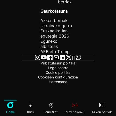
berriak
Gaurkotasuna
Azken berriak
Ukrainako gerra
Euskadiko lan
egutegia 2026
Eguneko
albisteak
AEB eta Trump
Pribatutasun politika
Lege oharra
Cookie politika
Cookieen konfigurazioa
Harremana
Home
Klisk
Zuretzat
Zuzenekoak
Azken berriak