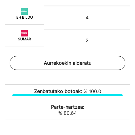
4
EH BILDU
SUMAR
2
Aurrekoekin alderatu
Zenbatutako botoak:
% 100.0
Parte-hartzea:
% 80.64