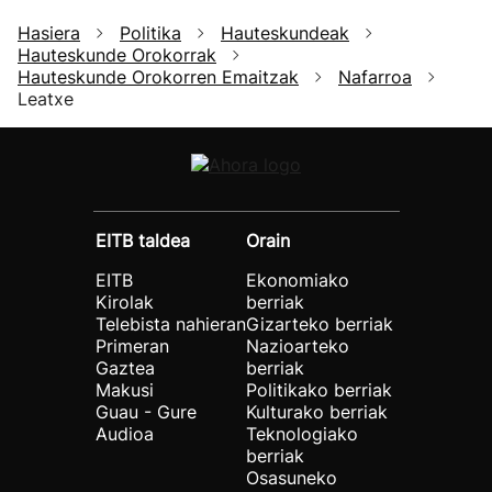
Hasiera
Politika
Hauteskundeak
Hauteskunde Orokorrak
Hauteskunde Orokorren Emaitzak
Nafarroa
Leatxe
EITB taldea
Orain
EITB
Ekonomiako
Kirolak
berriak
Telebista nahieran
Gizarteko berriak
Primeran
Nazioarteko
Gaztea
berriak
Makusi
Politikako berriak
Guau - Gure
Kulturako berriak
Audioa
Teknologiako
berriak
Osasuneko