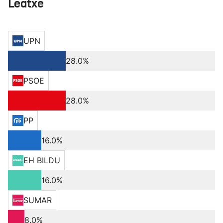
Leatxe
UPN
28.0%
PSOE
28.0%
PP
16.0%
EH BILDU
16.0%
SUMAR
8.0%