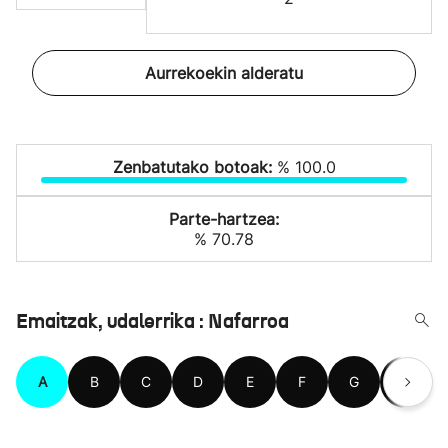
Aurrekoekin alderatu
Zenbatutako botoak:
% 100.0
Parte-hartzea:
% 70.78
Emaitzak, udalerrika : Nafarroa
A
B
C
D
E
F
G
H