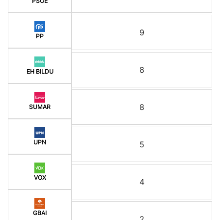
PSOE
9
PP
8
EH BILDU
8
SUMAR
UPN
5
VOX
4
GBAI
2