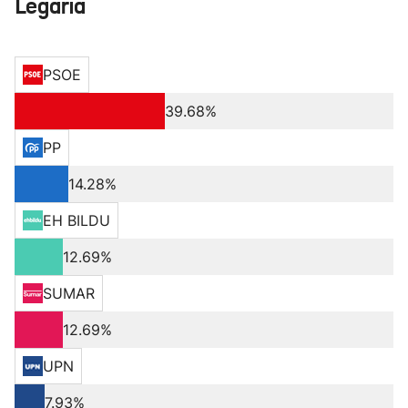
Legaria
PSOE
39.68%
PP
14.28%
EH BILDU
12.69%
SUMAR
12.69%
UPN
7.93%