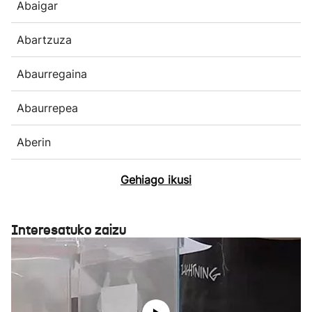
Abaigar
Abartzuza
Abaurregaina
Abaurrepea
Aberin
Gehiago ikusi
Interesatuko zaizu