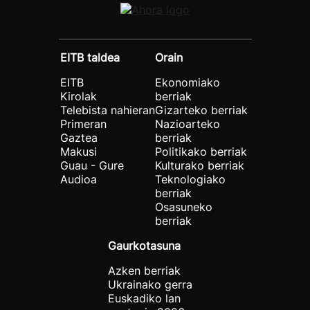
EITB taldea
Orain
EITB
Ekonomiako
Kirolak
berriak
Telebista nahieran
Gizarteko berriak
Primeran
Nazioarteko
Gaztea
berriak
Makusi
Politikako berriak
Guau - Gure
Kulturako berriak
Audioa
Teknologiako
berriak
Osasuneko
berriak
Gaurkotasuna
Azken berriak
Ukrainako gerra
Euskadiko lan