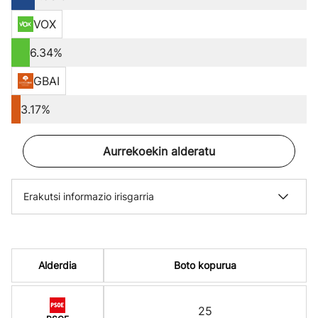
VOX
6.34%
GBAI
3.17%
Aurrekoekin alderatu
Erakutsi informazio irisgarria
Alderdia
Boto kopurua
25