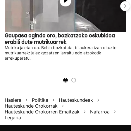
Gaupasa eginda ere, bozkatzeko eskubidea
erabili dute mutrikuarrek
Mutriku jaietan da. Behin bozkatuta, bi aukera izan dituzte
mutrikuarrek: jaiez gozatzen jarraitu edo atzokotik
errekuperatu.
Hasiera
Politika
Hauteskundeak
Hauteskunde Orokorrak
Hauteskunde Orokorren Emaitzak
Nafarroa
Legaria