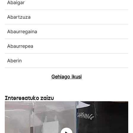
Abaigar
Abartzuza
Abaurregaina
Abaurrepea
Aberin
Gehiago ikusi
Interesatuko zaizu