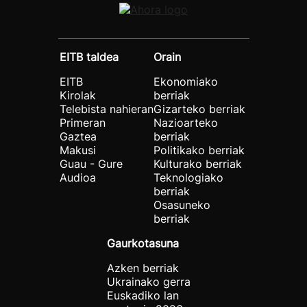
EITB taldea
Orain
EITB
Ekonomiako
Kirolak
berriak
Telebista nahieran
Gizarteko berriak
Primeran
Nazioarteko
Gaztea
berriak
Makusi
Politikako berriak
Guau - Gure
Kulturako berriak
Audioa
Teknologiako
berriak
Osasuneko
berriak
Gaurkotasuna
Azken berriak
Ukrainako gerra
Euskadiko lan