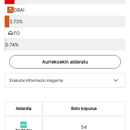
GBAI
3.73%
FO
0.74%
Aurrekoekin alderatu
Erakutsi informazio irisgarria
Alderdia
Boto kopurua
54