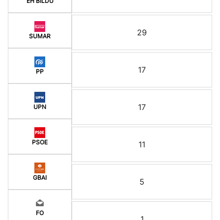
EH BILDU
29
SUMAR
17
PP
17
UPN
PSOE
11
GBAI
5
FO
1