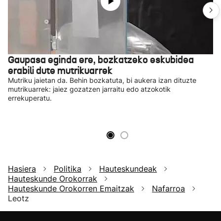
Gaupasa eginda ere, bozkatzeko eskubidea
erabili dute mutrikuarrek
Mutriku jaietan da. Behin bozkatuta, bi aukera izan dituzte
mutrikuarrek: jaiez gozatzen jarraitu edo atzokotik
errekuperatu.
Hasiera
Politika
Hauteskundeak
Hauteskunde Orokorrak
Hauteskunde Orokorren Emaitzak
Nafarroa
Leotz