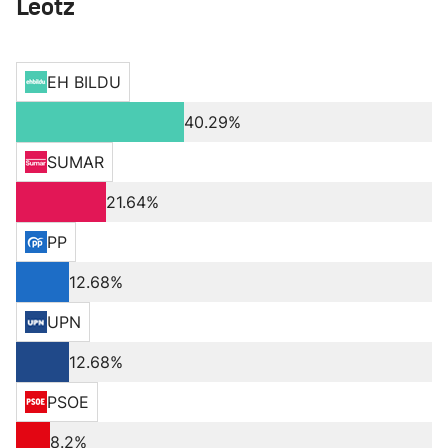
Leotz
EH BILDU
40.29%
SUMAR
21.64%
PP
12.68%
UPN
12.68%
PSOE
8.2%