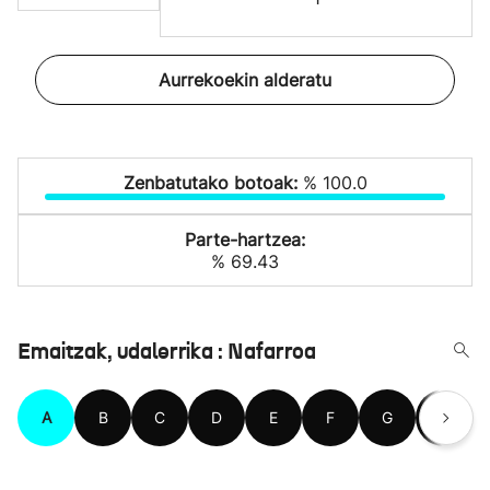
Aurrekoekin alderatu
Zenbatutako botoak:
% 100.0
Parte-hartzea:
% 69.43
Emaitzak, udalerrika : Nafarroa
A
B
C
D
E
F
G
H