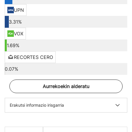
UPN
3.31%
VOX
1.69%
RECORTES CERO
0.07%
Aurrekoekin alderatu
Erakutsi informazio irisgarria