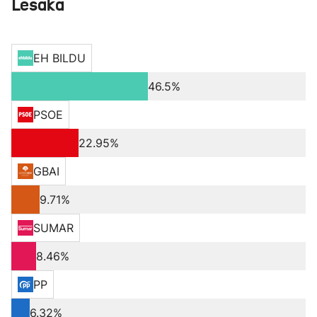
Lesaka
EH BILDU
46.5%
PSOE
22.95%
GBAI
9.71%
SUMAR
8.46%
PP
6.32%