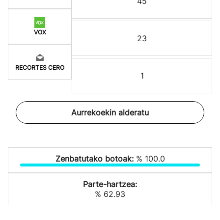
45
VOX
23
RECORTES CERO
1
Aurrekoekin alderatu
Zenbatutako botoak:
% 100.0
Parte-hartzea:
% 62.93