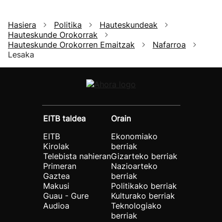
Hasiera
Politika
Hauteskundeak
Hauteskunde Orokorrak
Hauteskunde Orokorren Emaitzak
Nafarroa
Lesaka
EITB taldea
Orain
EITB
Ekonomiako
Kirolak
berriak
Telebista nahieran
Gizarteko berriak
Primeran
Nazioarteko
Gaztea
berriak
Makusi
Politikako berriak
Guau - Gure
Kulturako berriak
Audioa
Teknologiako
berriak