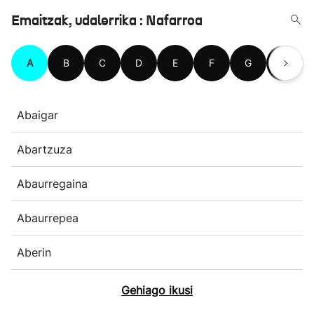
Emaitzak, udalerrika : Nafarroa
A
B
C
D
E
F
G
H
Abaigar
Abartzuza
Abaurregaina
Abaurrepea
Aberin
Gehiago ikusi