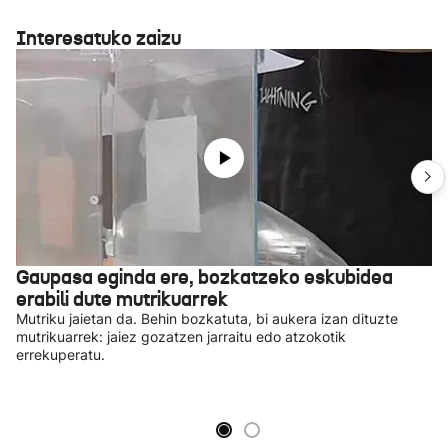
Interesatuko zaizu
Gaupasa eginda ere, bozkatzeko eskubidea
erabili dute mutrikuarrek
Mutriku jaietan da. Behin bozkatuta, bi aukera izan dituzte
mutrikuarrek: jaiez gozatzen jarraitu edo atzokotik
errekuperatu.