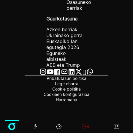
Osasuneko
berriak
Gaurkotasuna
Azken berriak
Ukrainako gerra
Euskadiko lan
egutegia 2026
Eguneko
albisteak
AEB eta Trump
Pribatutasun politika
Lege oharra
Cookie politika
Cookieen konfigurazioa
Harremana