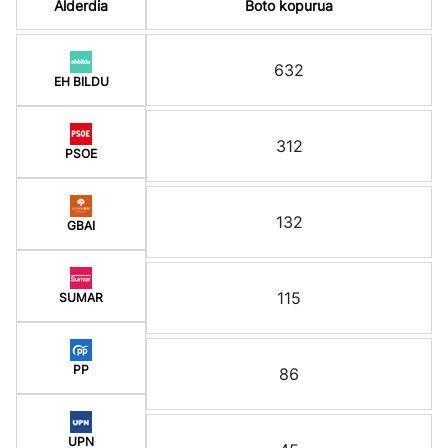
Alderdia
Boto kopurua
632
EH BILDU
312
PSOE
132
GBAI
115
SUMAR
PP
86
UPN