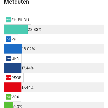
Metauten
EH BILDU
23.83%
PP
18.02%
UPN
17.44%
PSOE
17.44%
VOX
9.3%