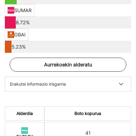
SUMAR
8.72%
GBAI
5.23%
Aurrekoekin alderatu
Erakutsi informazio irisgarria
Alderdia
Boto kopurua
41