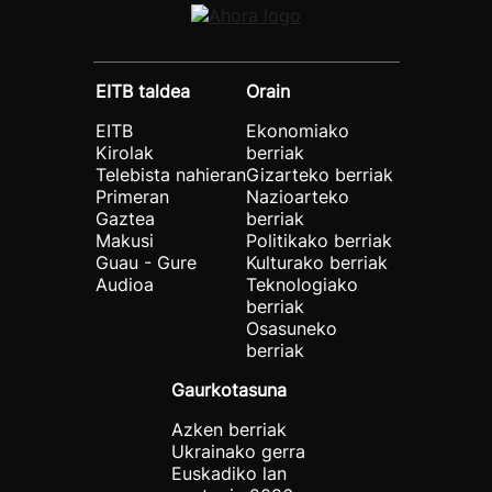
EITB taldea
Orain
EITB
Ekonomiako
Kirolak
berriak
Telebista nahieran
Gizarteko berriak
Primeran
Nazioarteko
Gaztea
berriak
Makusi
Politikako berriak
Guau - Gure
Kulturako berriak
Audioa
Teknologiako
berriak
Osasuneko
berriak
Gaurkotasuna
Azken berriak
Ukrainako gerra
Euskadiko lan