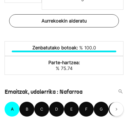
Aurrekoekin alderatu
Zenbatutako botoak:
% 100.0
Parte-hartzea:
% 75.74
Emaitzak, udalerrika : Nafarroa
A
B
C
D
E
F
G
H