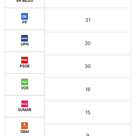
EH BILDU
31
PP
30
UPN
30
PSOE
VOX
16
SUMAR
15
GBAI
9