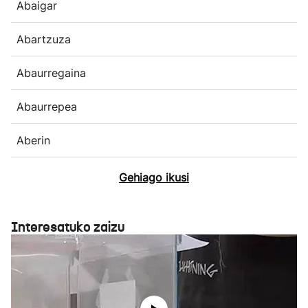
Abaigar
Abartzuza
Abaurregaina
Abaurrepea
Aberin
Gehiago ikusi
Interesatuko zaizu