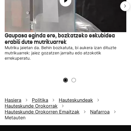
Gaupasa eginda ere, bozkatzeko eskubidea
erabili dute mutrikuarrek
Mutriku jaietan da. Behin bozkatuta, bi aukera izan dituzte
mutrikuarrek: jaiez gozatzen jarraitu edo atzokotik
errekuperatu.
Hasiera
Politika
Hauteskundeak
Hauteskunde Orokorrak
Hauteskunde Orokorren Emaitzak
Nafarroa
Metauten