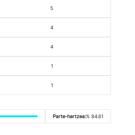
5
4
4
1
1
Parte-hartzea:
% 84.61