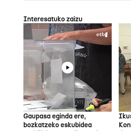
Interesatuko zaizu
Gaupasa eginda ere,
Iku
bozkatzeko eskubidea
Kon