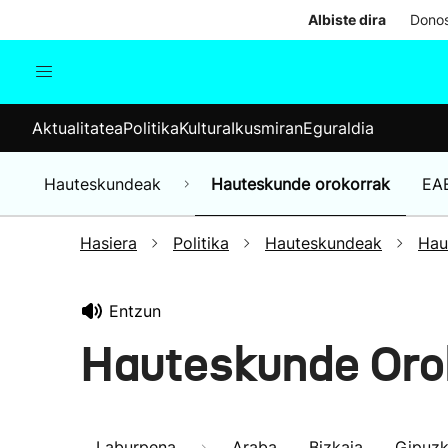
Albiste dira
Donos
Aktualitatea
Politika
Kul
Aktualitatea
Politika
Kultura
Ikusmiran
Eguraldia
Gizartea
Hauteskundeak
Ekonomia
Hauteskundeak
Hauteskunde orokorrak
EA
Munduko albisteak
Hasiera
Politika
Hauteskundeak
Hau
Entzun
Hauteskunde Oro
Laburpena
Araba
Bizkaia
Gipuz