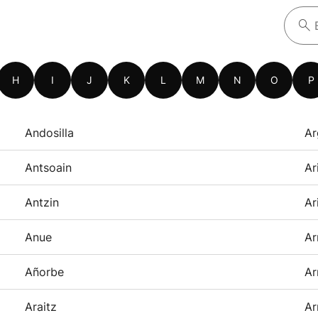
H
I
J
K
L
M
N
O
P
Andosilla
Ar
Antsoain
Ar
Antzin
Ar
Anue
Ar
Añorbe
Ar
Araitz
Ar