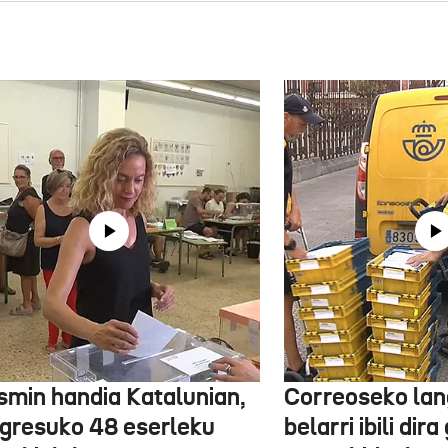
smin handia Katalunian,
Correoseko lan
gresuko 48 eserleku
belarri ibili dir