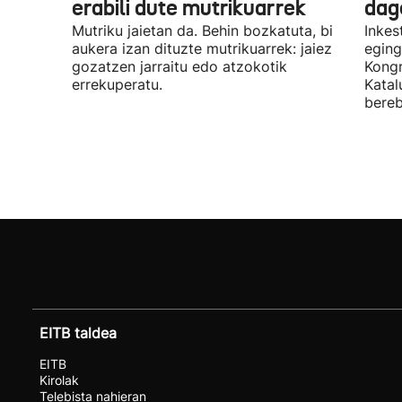
erabili dute mutrikuarrek
dag
Mutriku jaietan da. Behin bozkatuta, bi
Inkes
aukera izan dituzte mutrikuarrek: jaiez
eging
gozatzen jarraitu edo atzokotik
Kongr
errekuperatu.
Katal
bereb
EITB taldea
EITB
Kirolak
Telebista nahieran