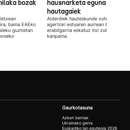
milaka bozak
hausnarketa eguna
hautagaiek
stetxean
Alderdiek hauteskunde osteko balizk
ira, baina EAEko
agertoki estuaren aurrean boto
sleku guztietan
erabilgarria eskatuz itxi zuten atzo
reoseko
kanpaina.
Gaurkotasuna
Azken berriak
Ukrainako gerra
Euskadiko lan egutegia 2026