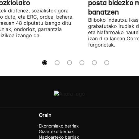
ozkiolako
posta bidezko 
tek diotenez, sozialistek gora
banatzen
o dute, eta ERC, ordea, behera.
Bilboko Indautxu Ika
esuan 48 diputatu izango ditu
grabatutako irudiak d
uniak, ondorioz, garrantzia
eta Nafarroako haute
izikoa izango da.
izan dira lanean Cor
furgonetak.
Orain
Ekonomiako berriak
Gizarteko berriak
Nazioarteko berriak