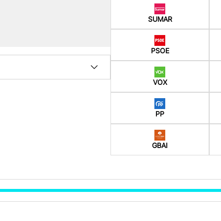
SUMAR
PSOE
VOX
PP
GBAI