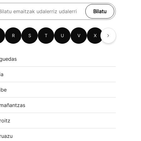
Bilatu
R
S
T
U
V
X
Z
guedas
ia
ibe
mañantzas
roitz
ruazu