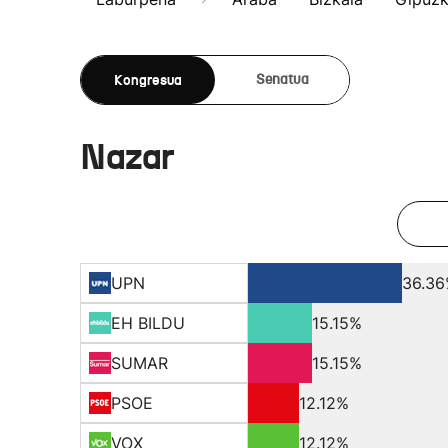
Kongresua
Senatua
Nazar
UPN
36.3
EH BILDU
15.15%
SUMAR
15.15%
PSOE
12.12%
VOX
12.12%