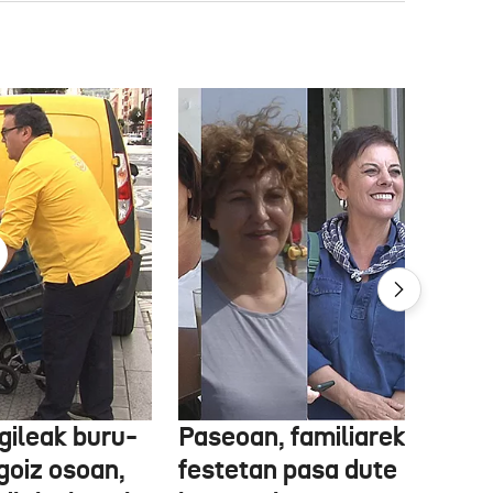
gileak buru-
Paseoan, familiarekin edo
a goiz osoan,
festetan pasa dute