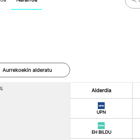
Aurrekoekin alderatu
6%
Alderdia
UPN
EH BILDU