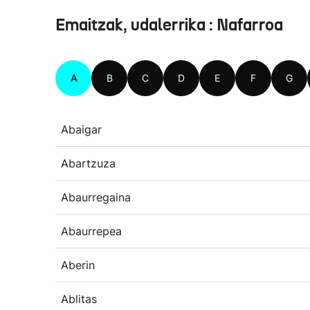
Emaitzak, udalerrika : Nafarroa
A
B
C
D
E
F
G
Abaigar
Abartzuza
Abaurregaina
Abaurrepea
Aberin
Ablitas