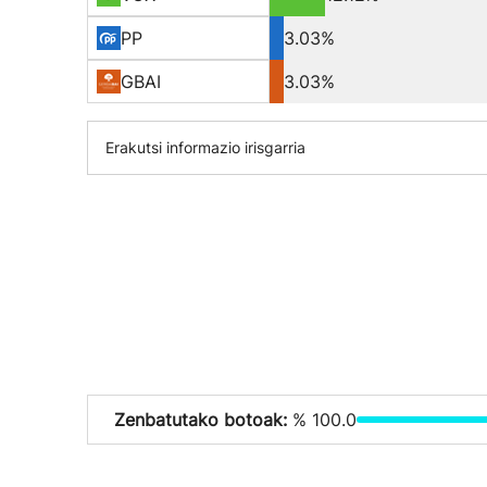
PP
3.03%
GBAI
3.03%
Erakutsi informazio irisgarria
Zenbatutako botoak:
% 100.0