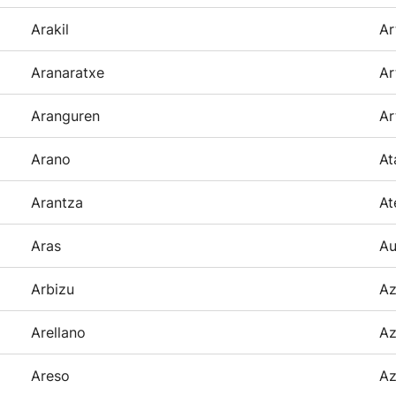
Arakil
Ar
Aranaratxe
Ar
Aranguren
Ar
Arano
At
Arantza
At
Aras
Au
Arbizu
Az
Arellano
Az
Areso
Az