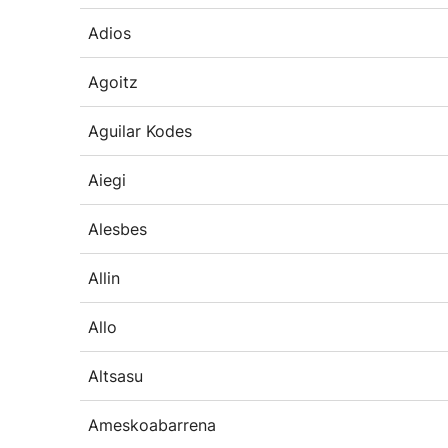
Adios
Agoitz
Aguilar Kodes
Aiegi
Alesbes
Allin
Allo
Altsasu
Ameskoabarrena