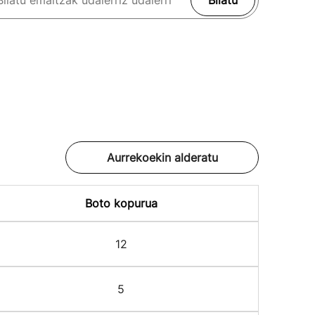
Bilatu
Aurrekoekin alderatu
Boto kopurua
12
5