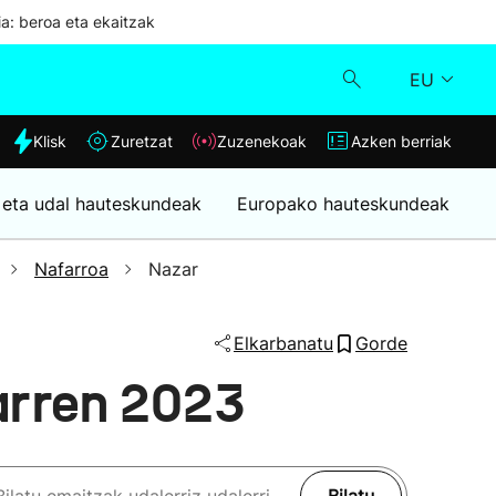
ia: beroa eta ekaitzak
EU
dia
Klisk
Zuretzat
Zuzenekoak
Azken berriak
Klisk
 eta udal hauteskundeak
Europako hauteskundeak
Zuzenekoak
Nafarroa
Nazar
Zuretzat
Elkarbanatu
Gorde
Azken berriak
arren 2023