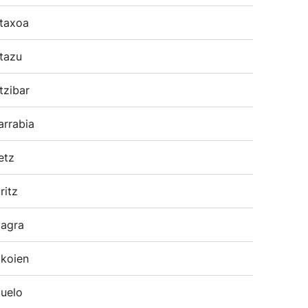
taxoa
tazu
tzibar
arrabia
etz
ritz
agra
koien
uelo