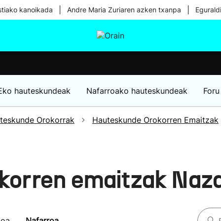
|
|
tiako kanoikada
Andre Maria Zuriaren azken txanpa
Egurald
tura
Ikusmiran
Egural
Osasuna
Teknologia
Eko hauteskundeak
Nafarroako hauteskundeak
Foru
teskunde Orokorrak
Hauteskunde Orokorren Emaitzak
korren emaitzak Naz
koa
Nafarroa