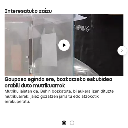
Interesatuko zaizu
Gaupasa eginda ere, bozkatzeko eskubidea
erabili dute mutrikuarrek
Mutriku jaietan da. Behin bozkatuta, bi aukera izan dituzte
mutrikuarrek: jaiez gozatzen jarraitu edo atzokotik
errekuperatu.