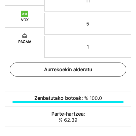
11
VOX
5
PACMA
1
Aurrekoekin alderatu
Zenbatutako botoak:
% 100.0
Parte-hartzea:
% 62.39