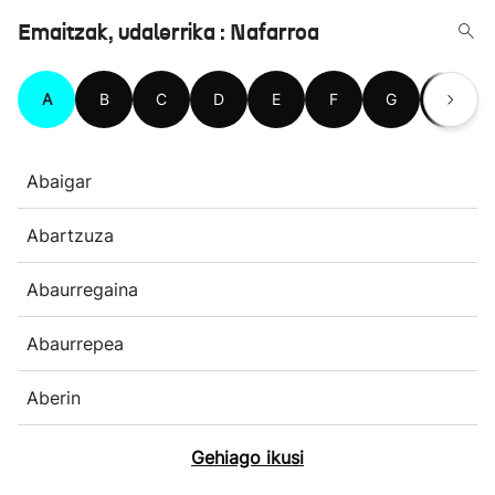
Emaitzak, udalerrika : Nafarroa
A
B
C
D
E
F
G
H
Abaigar
Abartzuza
Abaurregaina
Abaurrepea
Aberin
Gehiago ikusi