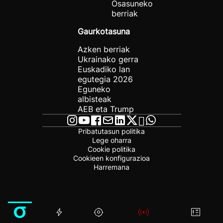
Osasuneko
berriak
Gaurkotasuna
Azken berriak
Ukrainako gerra
Euskadiko lan
egutegia 2026
Eguneko
albisteak
AEB eta Trump
Pribatutasun politika
Lege oharra
Cookie politika
Cookieen konfigurazioa
Harremana