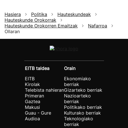
Hasiera
Politika
Hauteskundeak
Hauteskunde Orokorrak
Hauteskunde Orokorren Emaitzak
Nafarroa
Ollaran
EITB taldea
Orain
EITB
Ekonomiako
Kirolak
berriak
Telebista nahieran
Gizarteko berriak
Primeran
Nazioarteko
Gaztea
berriak
Makusi
Politikako berriak
Guau - Gure
Kulturako berriak
Audioa
Teknologiako
berriak