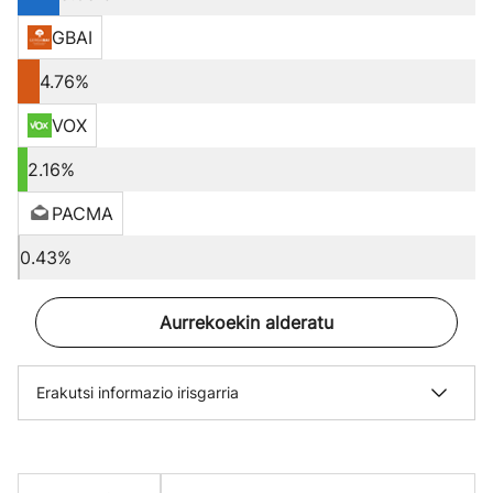
GBAI
4.76%
VOX
2.16%
PACMA
0.43%
Aurrekoekin alderatu
Erakutsi informazio irisgarria