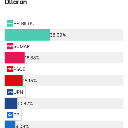
Ollaran
EH BILDU
38.09%
SUMAR
16.88%
PSOE
15.15%
UPN
10.82%
PP
9.09%