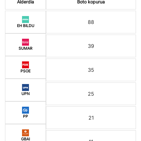
Alderdia
Boto kopurua
88
EH BILDU
39
SUMAR
35
PSOE
25
UPN
PP
21
GBAI