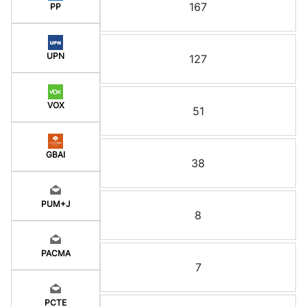
167
PP
UPN
127
VOX
51
GBAI
38
PUM+J
8
PACMA
7
PCTE