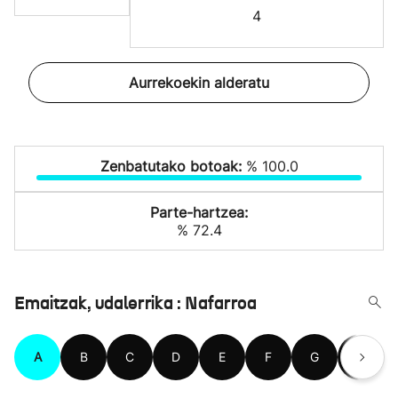
4
Aurrekoekin alderatu
Zenbatutako botoak:
% 100.0
Parte-hartzea:
% 72.4
Emaitzak, udalerrika : Nafarroa
A
B
C
D
E
F
G
H