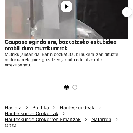
Gaupasa eginda ere, bozkatzeko eskubidea
erabili dute mutrikuarrek
Mutriku jaietan da. Behin bozkatuta, bi aukera izan dituzte
mutrikuarrek: jaiez gozatzen jarraitu edo atzokotik
errekuperatu.
Hasiera
Politika
Hauteskundeak
Hauteskunde Orokorrak
Hauteskunde Orokorren Emaitzak
Nafarroa
Oltza