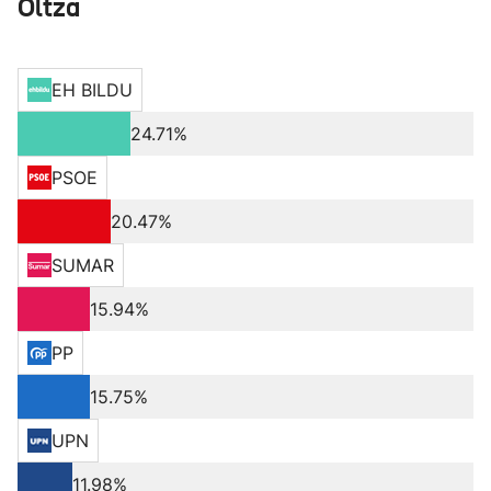
Oltza
EH BILDU
24.71%
PSOE
20.47%
SUMAR
15.94%
PP
15.75%
UPN
11.98%