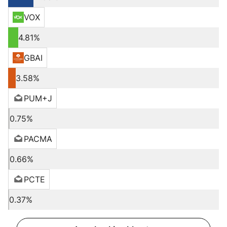
VOX
4.81%
GBAI
3.58%
PUM+J
0.75%
PACMA
0.66%
PCTE
0.37%