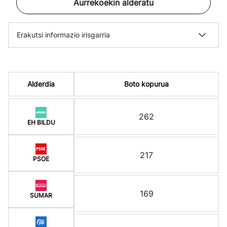
Aurrekoekin alderatu
Erakutsi informazio irisgarria
Alderdia
Boto kopurua
262
EH BILDU
217
PSOE
169
SUMAR