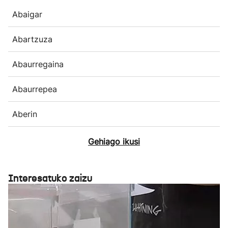
Abaigar
Abartzuza
Abaurregaina
Abaurrepea
Aberin
Gehiago ikusi
Interesatuko zaizu