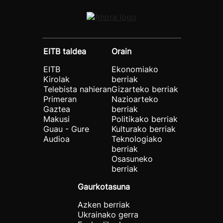
EITB taldea
Orain
EITB
Ekonomiako
Kirolak
berriak
Telebista nahieran
Gizarteko berriak
Primeran
Nazioarteko
Gaztea
berriak
Makusi
Politikako berriak
Guau - Gure
Kulturako berriak
Audioa
Teknologiako
berriak
Osasuneko
berriak
Gaurkotasuna
Azken berriak
Ukrainako gerra