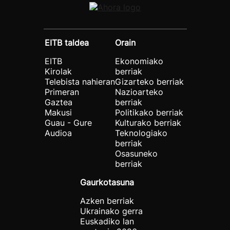
EITB taldea
Orain
EITB
Ekonomiako
Kirolak
berriak
Telebista nahieran
Gizarteko berriak
Primeran
Nazioarteko
Gaztea
berriak
Makusi
Politikako berriak
Guau - Gure
Kulturako berriak
Audioa
Teknologiako
berriak
Osasuneko
berriak
Gaurkotasuna
Azken berriak
Ukrainako gerra
Euskadiko lan