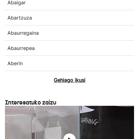
Abaigar
Abartzuza
Abaurregaina
Abaurrepea
Aberin
Gehiago ikusi
Interesatuko zaizu