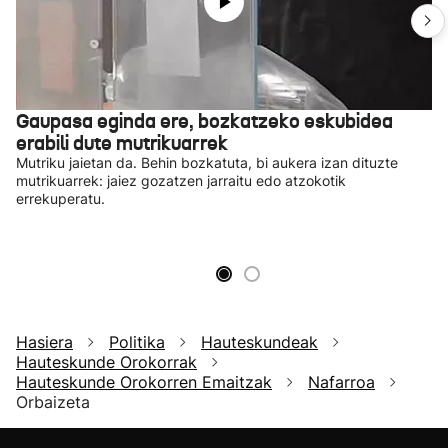
Gaupasa eginda ere, bozkatzeko eskubidea
erabili dute mutrikuarrek
Mutriku jaietan da. Behin bozkatuta, bi aukera izan dituzte
mutrikuarrek: jaiez gozatzen jarraitu edo atzokotik
errekuperatu.
Hasiera
Politika
Hauteskundeak
Hauteskunde Orokorrak
Hauteskunde Orokorren Emaitzak
Nafarroa
Orbaizeta