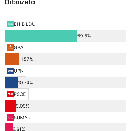
Orbaizeta
EH BILDU
59.5%
GBAI
11.57%
UPN
10.74%
PSOE
9.09%
SUMAR
6.61%