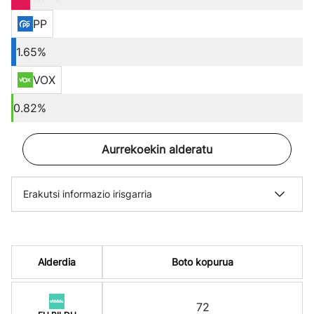
PP
1.65%
VOX
0.82%
Aurrekoekin alderatu
Erakutsi informazio irisgarria
Alderdia
Boto kopurua
72