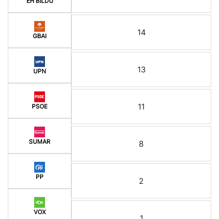
EH BILDU
14
GBAI
13
UPN
11
PSOE
SUMAR
8
PP
2
VOX
1