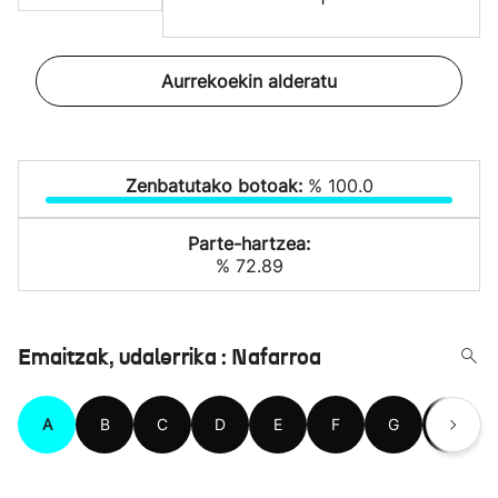
Aurrekoekin alderatu
Zenbatutako botoak:
% 100.0
Parte-hartzea:
% 72.89
Emaitzak, udalerrika : Nafarroa
A
B
C
D
E
F
G
H