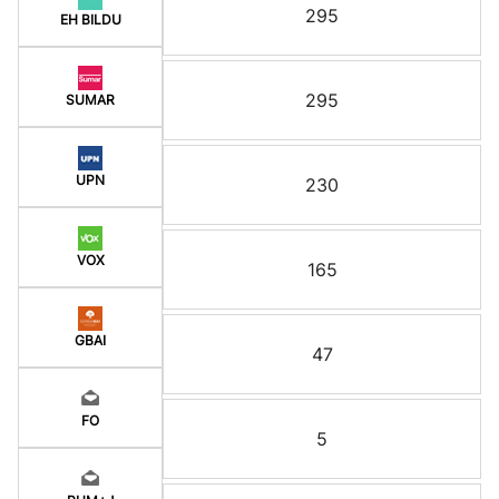
295
EH BILDU
295
SUMAR
UPN
230
VOX
165
GBAI
47
FO
5