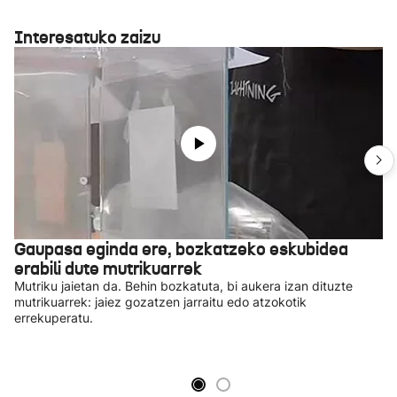
Interesatuko zaizu
Gaupasa eginda ere, bozkatzeko eskubidea
erabili dute mutrikuarrek
Mutriku jaietan da. Behin bozkatuta, bi aukera izan dituzte
mutrikuarrek: jaiez gozatzen jarraitu edo atzokotik
errekuperatu.