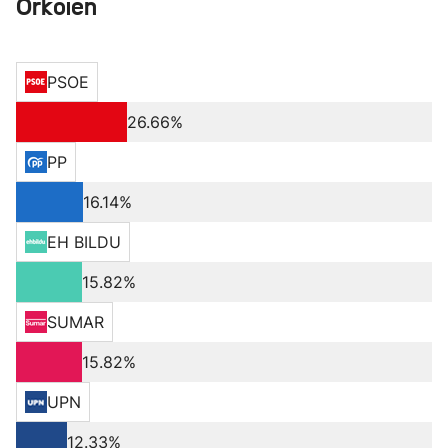
Orkoien
PSOE
26.66%
PP
16.14%
EH BILDU
15.82%
SUMAR
15.82%
UPN
12.33%