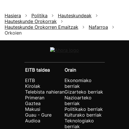
Hasiera
Politika
Hauteskundeak
Hauteskunde Orokorrak
Hauteskunde Orokorren Emaitzak
Nafarroa
Orkoien
EITB taldea
Orain
EITB
Ekonomiako
Kirolak
berriak
Telebista nahieran
Gizarteko berriak
Primeran
Nazioarteko
Gaztea
berriak
Makusi
Politikako berriak
Guau - Gure
Kulturako berriak
Audioa
Teknologiako
berriak