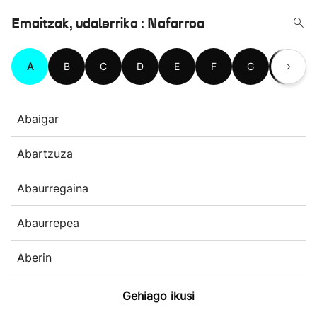
Emaitzak, udalerrika : Nafarroa
A
B
C
D
E
F
G
H
Abaigar
Abartzuza
Abaurregaina
Abaurrepea
Aberin
Gehiago ikusi