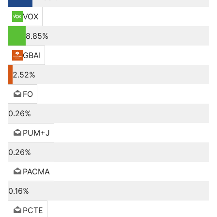
VOX
8.85%
GBAI
2.52%
FO
0.26%
PUM+J
0.26%
PACMA
0.16%
PCTE