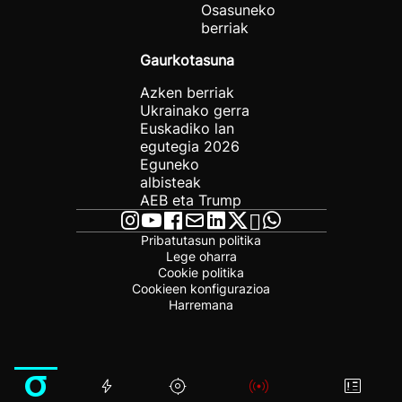
Osasuneko
berriak
Gaurkotasuna
Azken berriak
Ukrainako gerra
Euskadiko lan
egutegia 2026
Eguneko
albisteak
AEB eta Trump
Pribatutasun politika
Lege oharra
Cookie politika
Cookieen konfigurazioa
Harremana