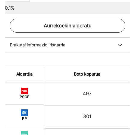
0.1%
Aurrekoekin alderatu
Erakutsi informazio irisgarria
Alderdia
Boto kopurua
497
PSOE
301
PP