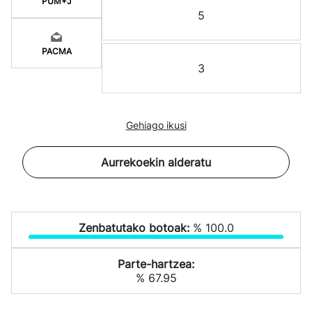
PUM+J
5
PACMA
3
Gehiago ikusi
Aurrekoekin alderatu
Zenbatutako botoak:
% 100.0
Parte-hartzea:
% 67.95