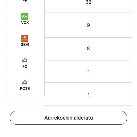
PP
32
VOX
9
GBAI
8
FO
1
PCTE
1
Aurrekoekin alderatu