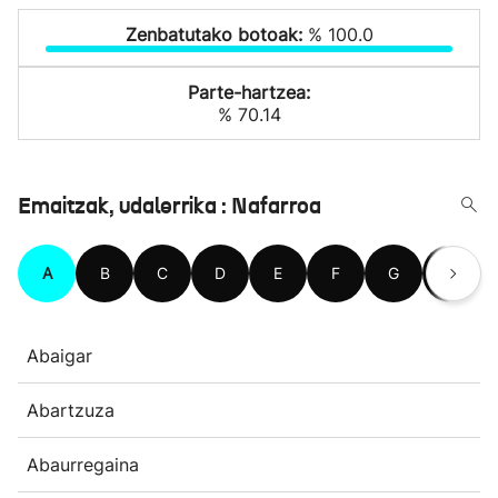
Zenbatutako botoak:
% 100.0
Parte-hartzea:
% 70.14
Emaitzak, udalerrika : Nafarroa
A
B
C
D
E
F
G
H
Abaigar
Abartzuza
Abaurregaina