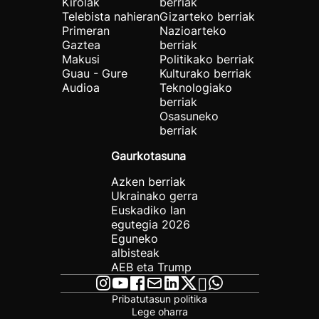
Kirolak
berriak
Telebista nahieran
Gizarteko berriak
Primeran
Nazioarteko
Gaztea
berriak
Makusi
Politikako berriak
Guau - Gure
Kulturako berriak
Audioa
Teknologiako
berriak
Osasuneko
berriak
Gaurkotasuna
Azken berriak
Ukrainako gerra
Euskadiko lan
egutegia 2026
Eguneko
albisteak
AEB eta Trump
Pribatutasun politika
Lege oharra