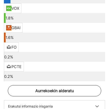
VOX
1.8%
GBAI
1.6%
FO
0.2%
PCTE
0.2%
Aurrekoekin alderatu
Erakutsi informazio irisgarria