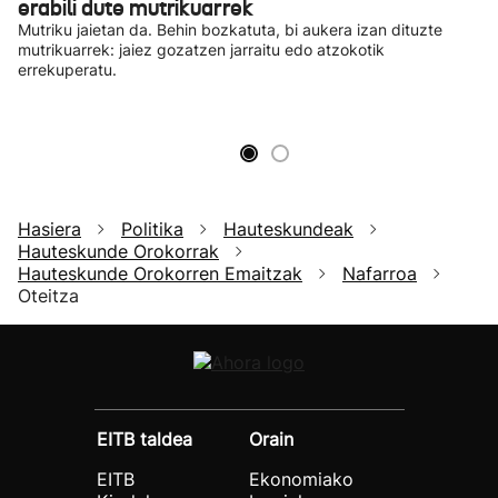
erabili dute mutrikuarrek
Mutriku jaietan da. Behin bozkatuta, bi aukera izan dituzte
mutrikuarrek: jaiez gozatzen jarraitu edo atzokotik
errekuperatu.
Hasiera
Politika
Hauteskundeak
Hauteskunde Orokorrak
Hauteskunde Orokorren Emaitzak
Nafarroa
Oteitza
EITB taldea
Orain
EITB
Ekonomiako