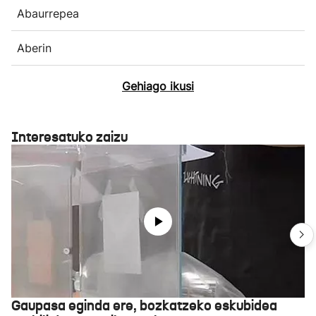
Abaurrepea
Aberin
Gehiago ikusi
Interesatuko zaizu
Gaupasa eginda ere, bozkatzeko eskubidea