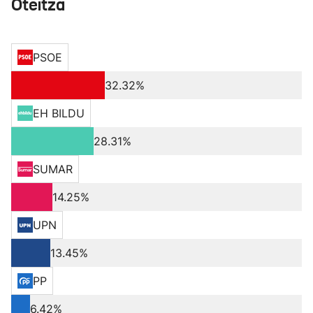
Oteitza
PSOE
32.32%
EH BILDU
28.31%
SUMAR
14.25%
UPN
13.45%
PP
6.42%