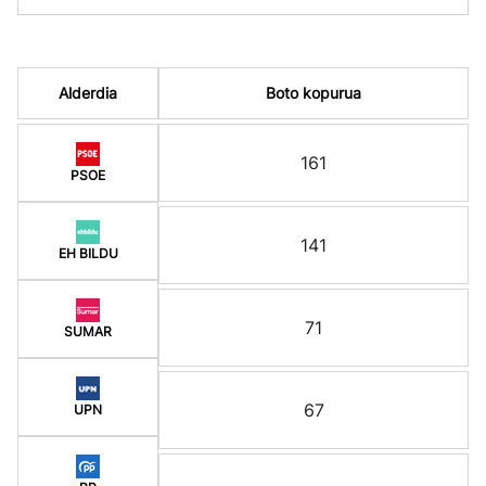
Alderdia
Boto kopurua
161
PSOE
141
EH BILDU
71
SUMAR
67
UPN