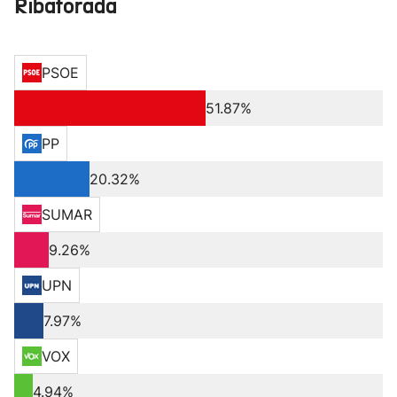
Ribaforada
PSOE
51.87%
PP
20.32%
SUMAR
9.26%
UPN
7.97%
VOX
4.94%