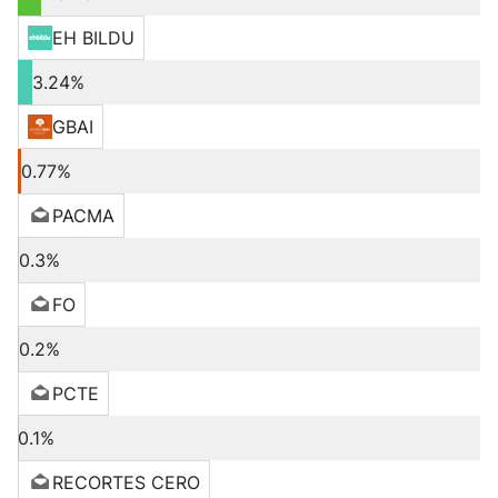
EH BILDU
3.24%
GBAI
0.77%
PACMA
0.3%
FO
0.2%
PCTE
0.1%
RECORTES CERO