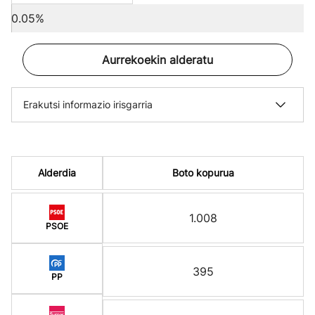
0.05%
Aurrekoekin alderatu
Erakutsi informazio irisgarria
Alderdia
Boto kopurua
1.008
PSOE
395
PP