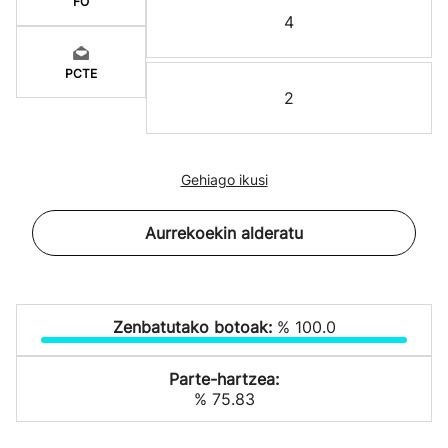
FO
4
PCTE
2
Gehiago ikusi
Aurrekoekin alderatu
Zenbatutako botoak:
% 100.0
Parte-hartzea:
% 75.83