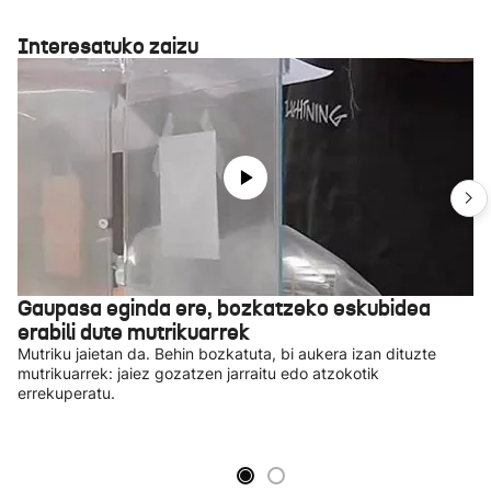
Interesatuko zaizu
Gaupasa eginda ere, bozkatzeko eskubidea
erabili dute mutrikuarrek
Mutriku jaietan da. Behin bozkatuta, bi aukera izan dituzte
mutrikuarrek: jaiez gozatzen jarraitu edo atzokotik
errekuperatu.