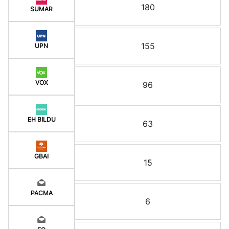
180
SUMAR
155
UPN
VOX
96
EH BILDU
63
GBAI
15
PACMA
6