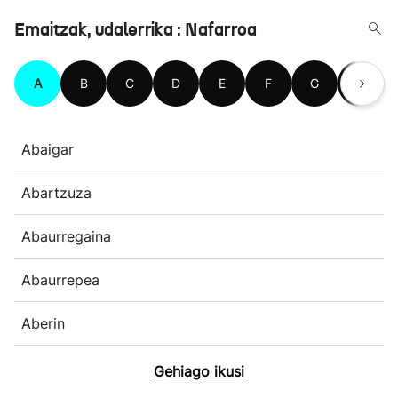
Emaitzak, udalerrika : Nafarroa
A
B
C
D
E
F
G
H
Abaigar
Abartzuza
Abaurregaina
Abaurrepea
Aberin
Gehiago ikusi