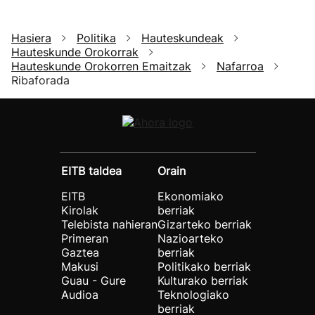
Hasiera
Politika
Hauteskundeak
Hauteskunde Orokorrak
Hauteskunde Orokorren Emaitzak
Nafarroa
Ribaforada
EITB taldea
Orain
EITB
Ekonomiako
Kirolak
berriak
Telebista nahieran
Gizarteko berriak
Primeran
Nazioarteko
Gaztea
berriak
Makusi
Politikako berriak
Guau - Gure
Kulturako berriak
Audioa
Teknologiako
berriak