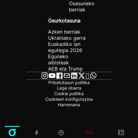
Osasuneko
berriak
Gaurkotasuna
Azken berriak
Ukrainako gerra
Euskadiko lan
egutegia 2026
Eguneko
albisteak
AEB eta Trump
Pribatutasun politika
Lege oharra
Cookie politika
Cookieen konfigurazioa
Harremana