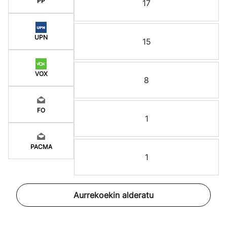
PP
17
UPN
15
VOX
8
FO
1
PACMA
1
Aurrekoekin alderatu