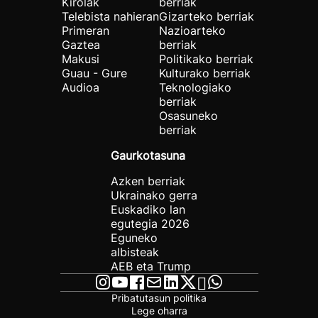
Kirolak
berriak
Telebista nahieran
Gizarteko berriak
Primeran
Nazioarteko
Gaztea
berriak
Makusi
Politikako berriak
Guau - Gure
Kulturako berriak
Audioa
Teknologiako
berriak
Osasuneko
berriak
Gaurkotasuna
Azken berriak
Ukrainako gerra
Euskadiko lan
egutegia 2026
Eguneko
albisteak
AEB eta Trump
Pribatutasun politika
Lege oharra