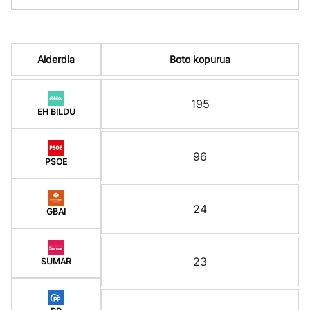
Alderdia
Boto kopurua
195
EH BILDU
96
PSOE
24
GBAI
23
SUMAR