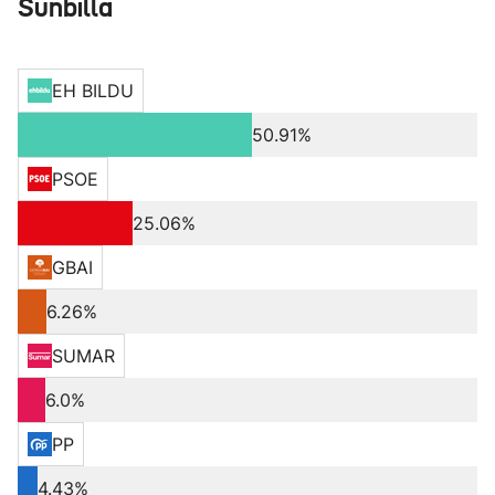
Sunbilla
EH BILDU
50.91%
PSOE
25.06%
GBAI
6.26%
SUMAR
6.0%
PP
4.43%