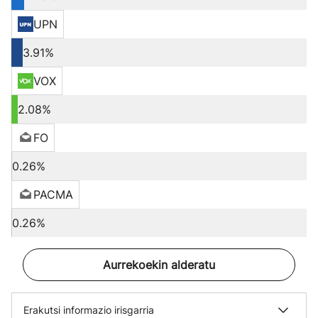
UPN
3.91%
VOX
2.08%
FO
0.26%
PACMA
0.26%
Aurrekoekin alderatu
Erakutsi informazio irisgarria