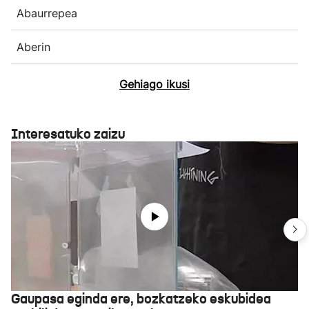
Abaurrepea
Aberin
Gehiago ikusi
Interesatuko zaizu
Gaupasa eginda ere, bozkatzeko eskubidea