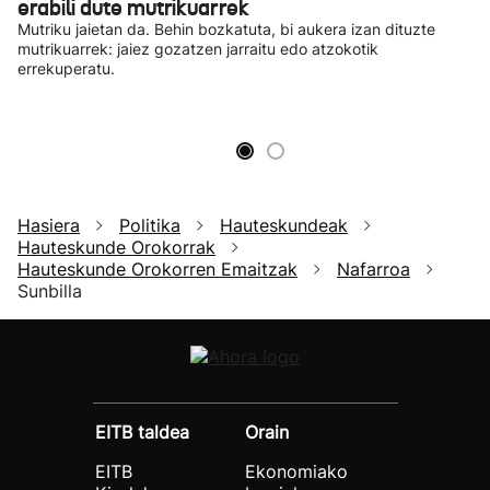
erabili dute mutrikuarrek
Mutriku jaietan da. Behin bozkatuta, bi aukera izan dituzte
mutrikuarrek: jaiez gozatzen jarraitu edo atzokotik
errekuperatu.
Hasiera
Politika
Hauteskundeak
Hauteskunde Orokorrak
Hauteskunde Orokorren Emaitzak
Nafarroa
Sunbilla
EITB taldea
Orain
EITB
Ekonomiako