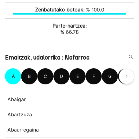
Zenbatutako botoak:
% 100.0
Parte-hartzea:
% 66.78
Emaitzak, udalerrika : Nafarroa
A
B
C
D
E
F
G
H
Abaigar
Abartzuza
Abaurregaina