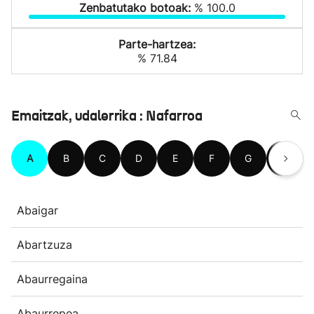
Zenbatutako botoak:
% 100.0
Parte-hartzea:
% 71.84
Emaitzak, udalerrika : Nafarroa
A
B
C
D
E
F
G
H
Abaigar
Abartzuza
Abaurregaina
Abaurrepea