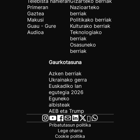
Telebista nahieran
Gizarteko berriak
Primeran
Nazioarteko
Gaztea
berriak
Makusi
Politikako berriak
Guau - Gure
Kulturako berriak
Audioa
Teknologiako
berriak
Osasuneko
berriak
Gaurkotasuna
Azken berriak
Ukrainako gerra
Euskadiko lan
egutegia 2026
Eguneko
albisteak
AEB eta Trump
Pribatutasun politika
Lege oharra
Cookie politika