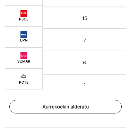
15
PSOE
7
UPN
SUMAR
6
PCTE
1
Aurrekoekin alderatu