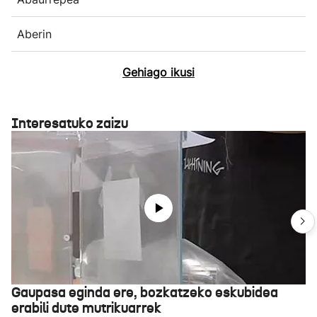
Aberin
Gehiago ikusi
Interesatuko zaizu
Gaupasa eginda ere, bozkatzeko eskubidea
erabili dute mutrikuarrek