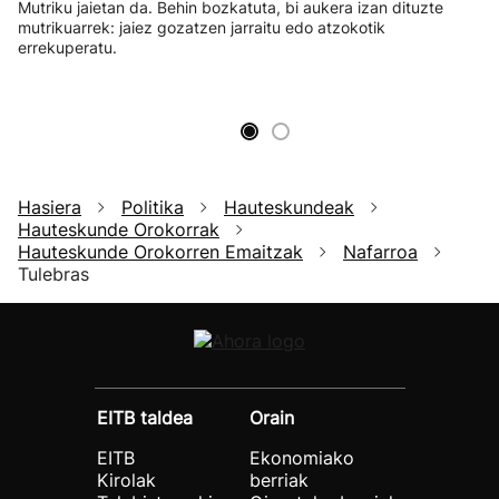
Mutriku jaietan da. Behin bozkatuta, bi aukera izan dituzte
mutrikuarrek: jaiez gozatzen jarraitu edo atzokotik
errekuperatu.
Hasiera
Politika
Hauteskundeak
Hauteskunde Orokorrak
Hauteskunde Orokorren Emaitzak
Nafarroa
Tulebras
EITB taldea
Orain
EITB
Ekonomiako
Kirolak
berriak