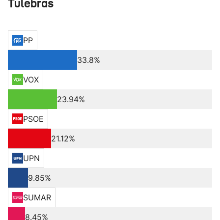
Tulebras
PP
33.8%
VOX
23.94%
PSOE
21.12%
UPN
9.85%
SUMAR
8.45%