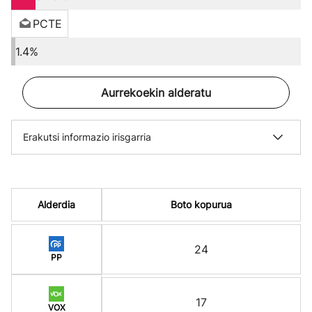
PCTE
1.4%
Aurrekoekin alderatu
Erakutsi informazio irisgarria
Alderdia
Boto kopurua
24
PP
17
VOX