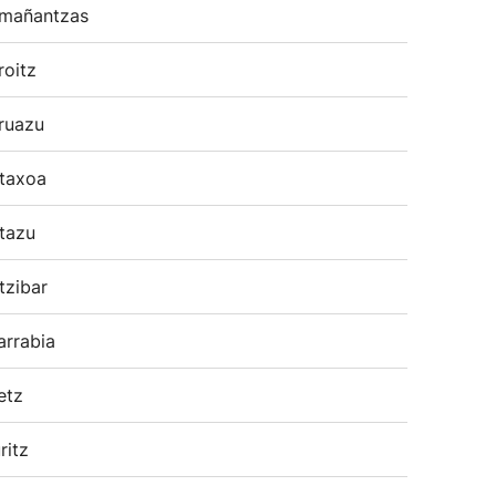
mañantzas
roitz
ruazu
taxoa
tazu
tzibar
arrabia
etz
ritz