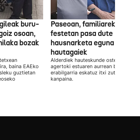
gileak buru-
Paseoan, familiarekin edo
a goiz osoan,
festetan pasa dute
milaka bozak
hausnarketa eguna
hautagaiek
stetxean
Alderdiek hauteskunde osteko balizk
ira, baina EAEko
agertoki estuaren aurrean boto
sleku guztietan
erabilgarria eskatuz itxi zuten atzo
reoseko
kanpaina.