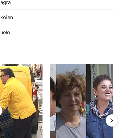
agra
koien
uelo