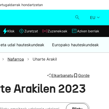
ortugaldarrak hondartzetan
EU
dia
Klisk
Zuretzat
Zuzenekoak
Azken berriak
Klisk
 eta udal hauteskundeak
Europako hauteskundeak
Zuzenekoak
Nafarroa
Uharte Arakil
Zuretzat
Elkarbanatu
Gorde
Azken berriak
te Arakilen 2023