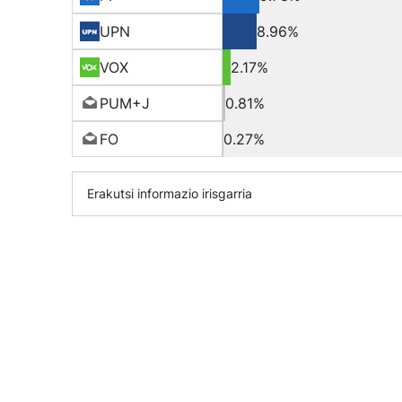
UPN
8.96%
VOX
2.17%
PUM+J
0.81%
FO
0.27%
Erakutsi informazio irisgarria