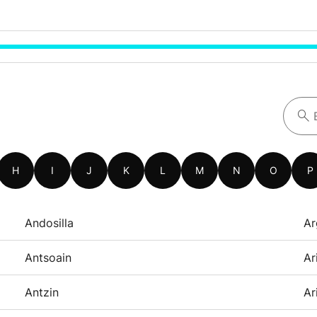
H
I
J
K
L
M
N
O
P
Andosilla
Ar
Antsoain
Ar
Antzin
Ar