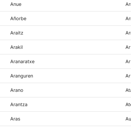
Anue
Ar
Añorbe
Ar
Araitz
Ar
Arakil
Ar
Aranaratxe
Ar
Aranguren
Ar
Arano
At
Arantza
At
Aras
Au