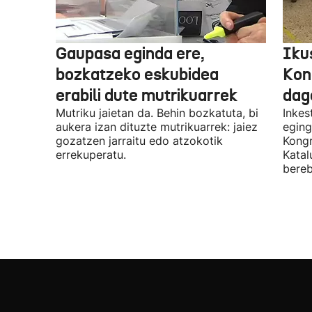
Gaupasa eginda ere,
Iku
bozkatzeko eskubidea
Kon
erabili dute mutrikuarrek
dag
Mutriku jaietan da. Behin bozkatuta, bi
Inkes
aukera izan dituzte mutrikuarrek: jaiez
eging
gozatzen jarraitu edo atzokotik
Kongr
errekuperatu.
Katal
bereb