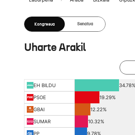
Kongresua
Senatua
Uharte Arakil
EH BILDU
34.78
PSOE
19.29%
GBAI
12.22%
SUMAR
10.32%
PP
9.78%