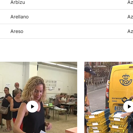
Arbizu
Az
Arellano
Az
Areso
Az