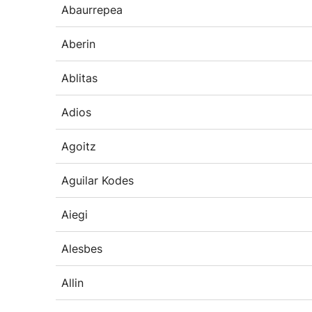
Abaurrepea
Aberin
Ablitas
Adios
Agoitz
Aguilar Kodes
Aiegi
Alesbes
Allin