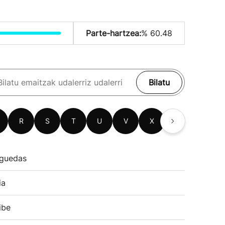
Parte-hartzea:
% 60.48
Bilatu
R
S
T
U
V
X
Z
guedas
ia
ibe