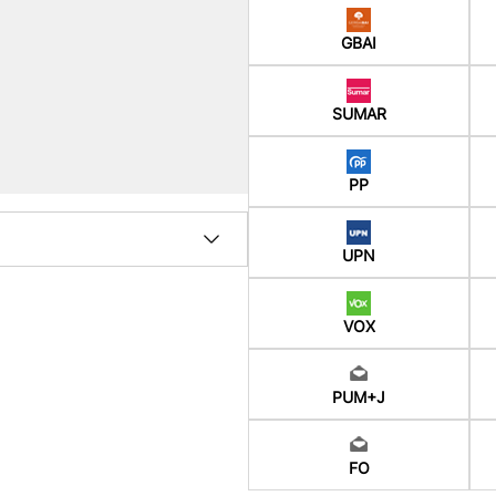
GBAI
SUMAR
PP
UPN
VOX
PUM+J
FO