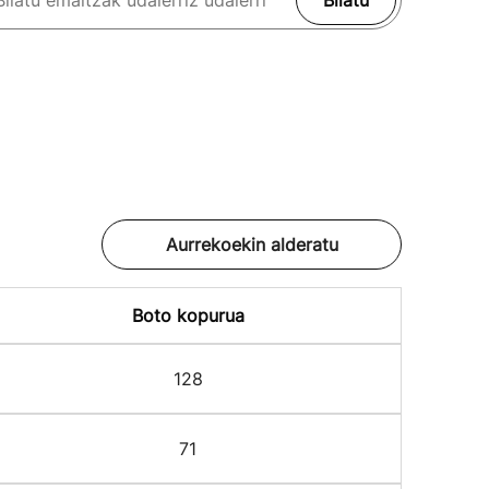
Bilatu
Aurrekoekin alderatu
Boto kopurua
128
71