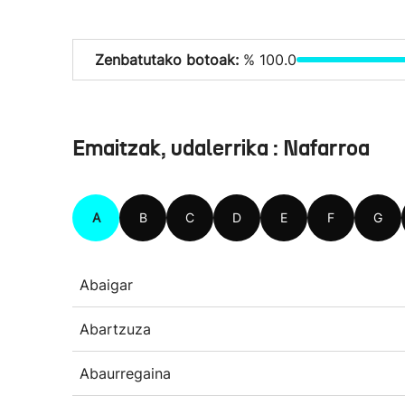
Zenbatutako botoak:
% 100.0
Emaitzak, udalerrika : Nafarroa
A
B
C
D
E
F
G
Abaigar
Abartzuza
Abaurregaina