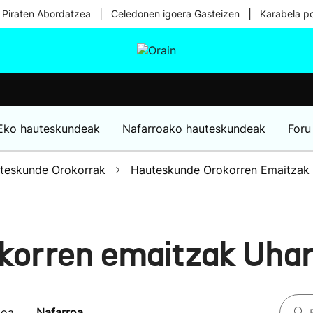
|
|
 Piraten Abordatzea
Celedonen igoera Gasteizen
Karabela p
tura
Ikusmiran
Egural
Osasuna
Teknologia
Eko hauteskundeak
Nafarroako hauteskundeak
Foru
teskunde Orokorrak
Hauteskunde Orokorren Emaitzak
orren emaitzak Uhar
koa
Nafarroa