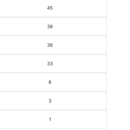
45
38
36
33
8
3
1