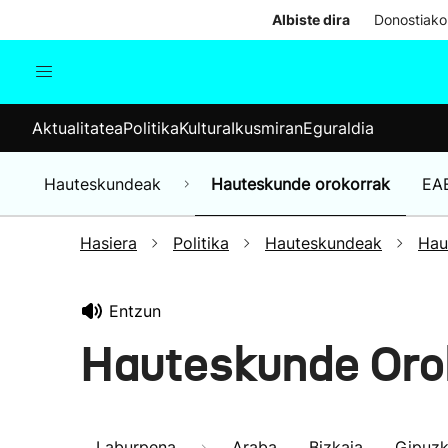
Albiste dira
Donostiako
Aktualitatea
Politika
Kul
Aktualitatea
Politika
Kultura
Ikusmiran
Eguraldia
Gizartea
Hauteskundeak
Ekonomia
Hauteskundeak
Hauteskunde orokorrak
EA
Munduko albisteak
Hasiera
Politika
Hauteskundeak
Hau
Entzun
Hauteskunde Orok
Laburpena
Araba
Bizkaia
Gipuz