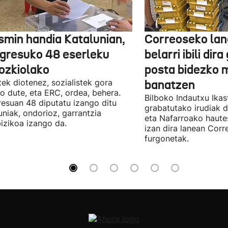
smin handia Katalunian,
Correoseko lan
gresuko 48 eserleku
belarri ibili dir
ozkiolako
posta bidezko 
tek diotenez, sozialistek gora
banatzen
o dute, eta ERC, ordea, behera.
Bilboko Indautxu Ika
esuan 48 diputatu izango ditu
grabatutako irudiak d
uniak, ondorioz, garrantzia
eta Nafarroako haute
izikoa izango da.
izan dira lanean Cor
furgonetak.