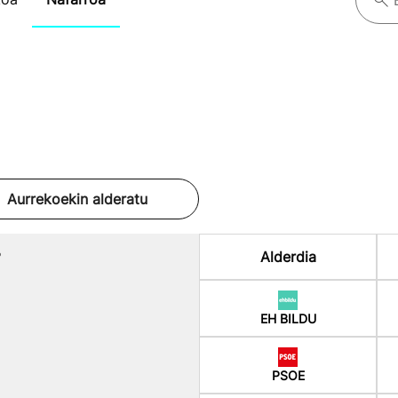
Aurrekoekin alderatu
%
Alderdia
EH BILDU
PSOE